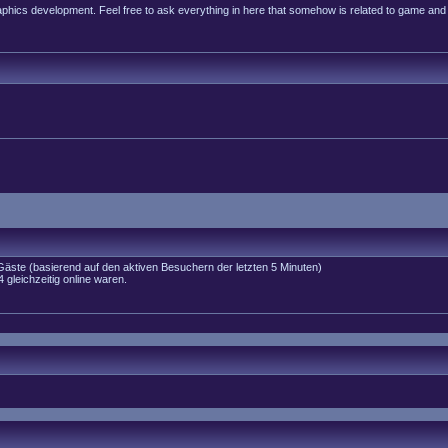
raphics development. Feel free to ask everything in here that somehow is related to game and
 Gäste (basierend auf den aktiven Besuchern der letzten 5 Minuten)
gleichzeitig online waren.