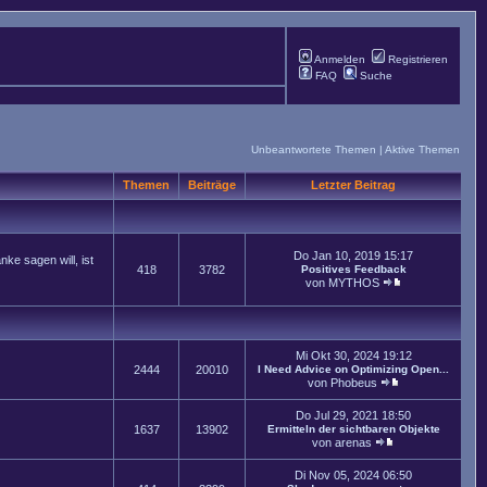
Anmelden
Registrieren
FAQ
Suche
Unbeantwortete Themen
|
Aktive Themen
Themen
Beiträge
Letzter Beitrag
Do Jan 10, 2019 15:17
ke sagen will, ist
418
3782
Positives Feedback
von
MYTHOS
Mi Okt 30, 2024 19:12
2444
20010
I Need Advice on Optimizing Open...
von
Phobeus
Do Jul 29, 2021 18:50
1637
13902
Ermitteln der sichtbaren Objekte
von
arenas
Di Nov 05, 2024 06:50