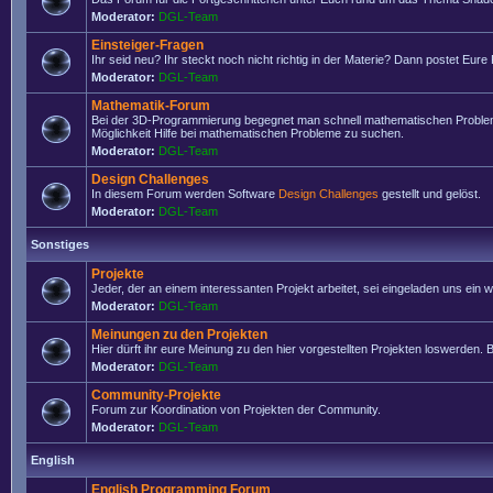
Moderator:
DGL-Team
Einsteiger-Fragen
Ihr seid neu? Ihr steckt noch nicht richtig in der Materie? Dann postet Eure
Moderator:
DGL-Team
Mathematik-Forum
Bei der 3D-Programmierung begegnet man schnell mathematischen Problemen
Möglichkeit Hilfe bei mathematischen Probleme zu suchen.
Moderator:
DGL-Team
Design Challenges
In diesem Forum werden Software
Design Challenges
gestellt und gelöst.
Moderator:
DGL-Team
Sonstiges
Projekte
Jeder, der an einem interessanten Projekt arbeitet, sei eingeladen uns ein
Moderator:
DGL-Team
Meinungen zu den Projekten
Hier dürft ihr eure Meinung zu den hier vorgestellten Projekten loswerden. Bi
Moderator:
DGL-Team
Community-Projekte
Forum zur Koordination von Projekten der Community.
Moderator:
DGL-Team
English
English Programming Forum