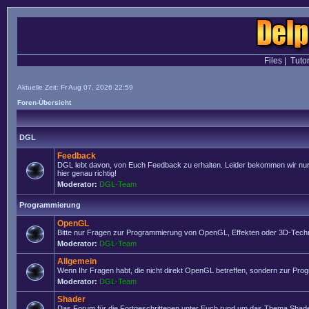
Files
|
Tutor
Aktuelle Zeit: Fr Aug 07, 2026 22:59
Foren-Übersicht
DGL
Feedback
DGL lebt davon, von Euch Feedback zu erhalten. Leider bekommen wir nur se
hier genau richtig!
Moderator:
DGL-Team
Programmierung
OpenGL
Bitte nur Fragen zur Programmierung von OpenGL, Effekten oder 3D-Techn
Moderator:
DGL-Team
Allgemein
Wenn Ihr Fragen habt, die nicht direkt OpenGL betreffen, sondern zur Prog
Moderator:
DGL-Team
Shader
Das Forum für die Fortgeschrittenen unter Euch rund um das Thema Shade