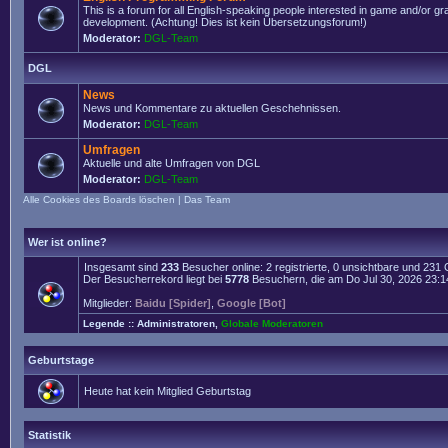
This is a forum for all English-speaking people interested in game and/or g
development. (Achtung! Dies ist kein Übersetzungsforum!)
Moderator:
DGL-Team
DGL
News
News und Kommentare zu aktuellen Geschehnissen.
Moderator:
DGL-Team
Umfragen
Aktuelle und alte Umfragen von DGL
Moderator:
DGL-Team
Alle Cookies des Boards löschen
|
Das Team
Wer ist online?
Insgesamt sind
233
Besucher online: 2 registrierte, 0 unsichtbare und 231
Der Besucherrekord liegt bei
5778
Besuchern, die am Do Jul 30, 2026 23:14 
Mitglieder:
Baidu [Spider]
,
Google [Bot]
Legende ::
Administratoren
,
Globale Moderatoren
Geburtstage
Heute hat kein Mitglied Geburtstag
Statistik