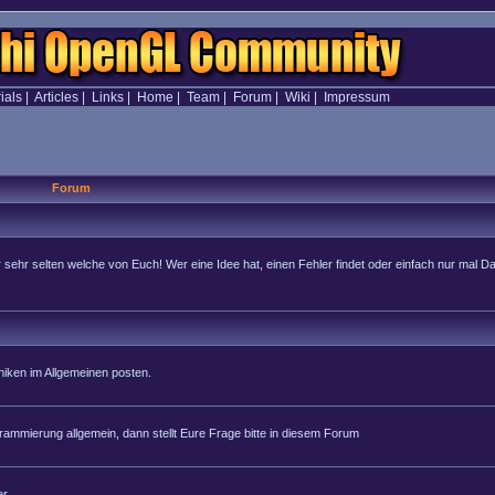
ials
|
Articles
|
Links
|
Home
|
Team
|
Forum
|
Wiki
|
Impressum
Forum
hr selten welche von Euch! Wer eine Idee hat, einen Fehler findet oder einfach nur mal Dan
iken im Allgemeinen posten.
rammierung allgemein, dann stellt Eure Frage bitte in diesem Forum
r.