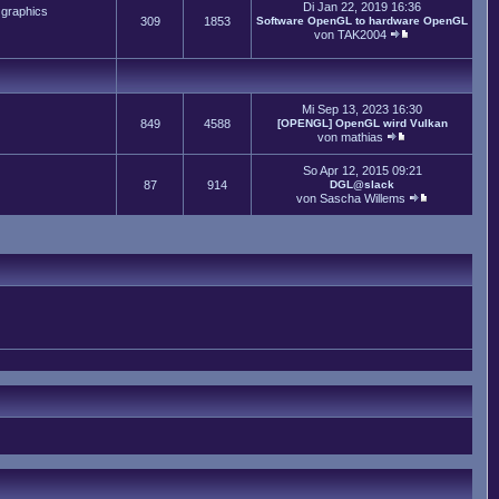
Di Jan 22, 2019 16:36
 graphics
309
1853
Software OpenGL to hardware OpenGL
von
TAK2004
Mi Sep 13, 2023 16:30
849
4588
[OPENGL] OpenGL wird Vulkan
von
mathias
So Apr 12, 2015 09:21
87
914
DGL@slack
von
Sascha Willems