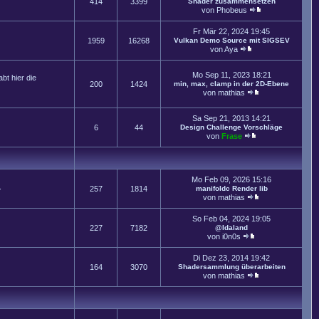
414
3399
Shader zusammensetzen
von
Phobeus
Fr Mär 22, 2024 19:45
1959
16268
Vulkan Demo Source mit SIGSEV
von
Aya
Mo Sep 11, 2023 18:21
t hier die
200
1424
min, max, clamp in der 2D-Ebene
von
mathias
Sa Sep 21, 2013 14:21
6
44
Design Challenge Vorschläge
von
Frase
Mo Feb 09, 2026 15:16
.
257
1814
manifoldc Render lib
von
mathias
So Feb 04, 2024 19:05
227
7182
@Idaland
von
i0n0s
Di Dez 23, 2014 19:42
164
3070
Shadersammlung überarbeiten
von
mathias