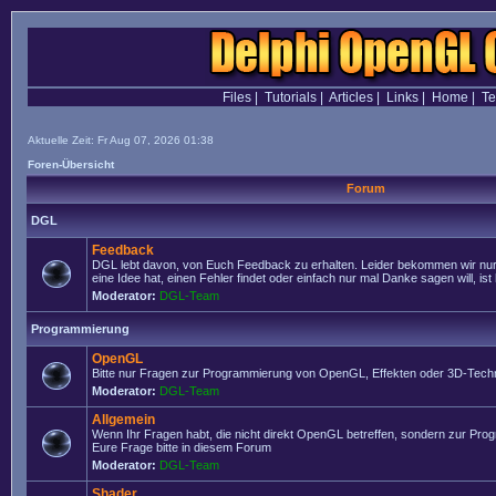
Files
|
Tutorials
|
Articles
|
Links
|
Home
|
T
Aktuelle Zeit: Fr Aug 07, 2026 01:38
Foren-Übersicht
Forum
DGL
Feedback
DGL lebt davon, von Euch Feedback zu erhalten. Leider bekommen wir nur
eine Idee hat, einen Fehler findet oder einfach nur mal Danke sagen will, ist 
Moderator:
DGL-Team
Programmierung
OpenGL
Bitte nur Fragen zur Programmierung von OpenGL, Effekten oder 3D-Techn
Moderator:
DGL-Team
Allgemein
Wenn Ihr Fragen habt, die nicht direkt OpenGL betreffen, sondern zur Prog
Eure Frage bitte in diesem Forum
Moderator:
DGL-Team
Shader