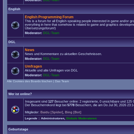
Moderator:
DGL-Team
English
English Programming Forum
This is a forum for all English-speaking people interested in game and/or g
everything in here that somehow is related to game and graphics developmen
Übersetzungsforum!)
Moderator:
DGL-Team
DGL
News
News und Kommentare zu aktuellen Geschehnissen.
Moderator:
DGL-Team
Umfragen
Aktuelle und alte Umfragen von DGL
Moderator:
DGL-Team
Alle Cookies des Boards löschen
|
Das Team
Wer ist online?
Insgesamt sind
127
Besucher online: 2 registrierte, 0 unsichtbare und 125
Der Besucherrekord liegt bei
5778
Besuchern, die am Do Jul 30, 2026 23:14 
Mitglieder:
Baidu [Spider]
,
Bing [Bot]
Legende ::
Administratoren
,
Globale Moderatoren
Geburtstage