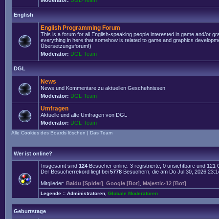
Moderator:
DGL-Team
English
English Programming Forum
This is a forum for all English-speaking people interested in game and/or g
everything in here that somehow is related to game and graphics developmen
Übersetzungsforum!)
Moderator:
DGL-Team
DGL
News
News und Kommentare zu aktuellen Geschehnissen.
Moderator:
DGL-Team
Umfragen
Aktuelle und alte Umfragen von DGL
Moderator:
DGL-Team
Alle Cookies des Boards löschen
|
Das Team
Wer ist online?
Insgesamt sind
124
Besucher online: 3 registrierte, 0 unsichtbare und 121
Der Besucherrekord liegt bei
5778
Besuchern, die am Do Jul 30, 2026 23:14 
Mitglieder:
Baidu [Spider]
,
Google [Bot]
,
Majestic-12 [Bot]
Legende ::
Administratoren
,
Globale Moderatoren
Geburtstage