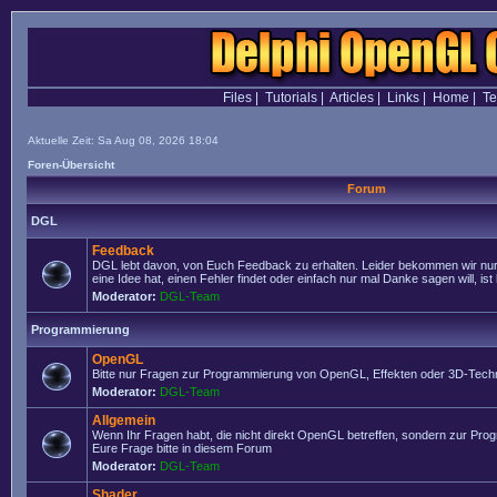
Files
|
Tutorials
|
Articles
|
Links
|
Home
|
T
Aktuelle Zeit: Sa Aug 08, 2026 18:04
Foren-Übersicht
Forum
DGL
Feedback
DGL lebt davon, von Euch Feedback zu erhalten. Leider bekommen wir nur
eine Idee hat, einen Fehler findet oder einfach nur mal Danke sagen will, ist 
Moderator:
DGL-Team
Programmierung
OpenGL
Bitte nur Fragen zur Programmierung von OpenGL, Effekten oder 3D-Techn
Moderator:
DGL-Team
Allgemein
Wenn Ihr Fragen habt, die nicht direkt OpenGL betreffen, sondern zur Prog
Eure Frage bitte in diesem Forum
Moderator:
DGL-Team
Shader