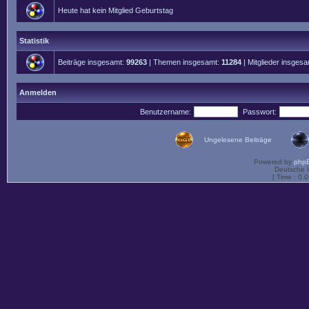
Heute hat kein Mitglied Geburtstag
Statistik
Beiträge insgesamt:
99263
| Themen insgesamt:
11284
| Mitglieder insges
Anmelden
Benutzername:
Passwort:
Ungelesene Beiträge
Powered by
php
Deutsche 
[ Time : 0.