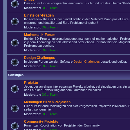
Das Forum für die Fortgeschrittenen unter Euch rund um das Thema Shade
Moderator:
DGL-Team
Einsteiger-Fragen
Ihr seid neu? Ihr steckt noch nicht richtig in der Materie? Dann postet Eure
entsprechend detailliert auf Eure Probleme eingehen!
Moderator:
DGL-Team
Mathematik-Forum
Bei der 3D-Programmierung begegnet man schnell mathematischen Problem
in jedem Themengebiet als allwissend bezeichnen. Ihr habt hier die Möglich
Probleme zu suchen.
Moderator:
DGL-Team
Design Challenges
In diesem Forum werden Software
Design Challenges
gestellt und gelöst.
Moderator:
DGL-Team
Sonstiges
Projekte
Jeder, der an einem interessanten Projekt arbeitet, sei eingeladen uns ein 
den Lauf der Entwicklung auf dem Laufenden zu halten.
Moderator:
DGL-Team
Meinungen zu den Projekten
Hier dürft ihr eure Meinung zu den hier vorgestellten Projekten loswerden. Bi
selbst, sondern hier.
Moderator:
DGL-Team
Community-Projekte
Forum zur Koordination von Projekten der Community.