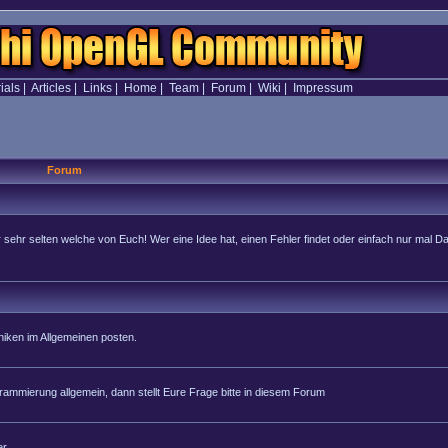
ials
|
Articles
|
Links
|
Home
|
Team
|
Forum
|
Wiki
|
Impressum
Forum
hr selten welche von Euch! Wer eine Idee hat, einen Fehler findet oder einfach nur mal Dan
iken im Allgemeinen posten.
rammierung allgemein, dann stellt Eure Frage bitte in diesem Forum
r.