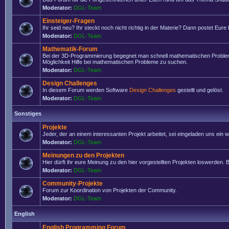
Moderator:
DGL-Team
Einsteiger-Fragen
Ihr seid neu? Ihr steckt noch nicht richtig in der Materie? Dann postet Eure
Moderator:
DGL-Team
Mathematik-Forum
Bei der 3D-Programmierung begegnet man schnell mathematischen Problemen
Möglichkeit Hilfe bei mathematischen Probleme zu suchen.
Moderator:
DGL-Team
Design Challenges
In diesem Forum werden Software
Design Challenges
gestellt und gelöst.
Moderator:
DGL-Team
Sonstiges
Projekte
Jeder, der an einem interessanten Projekt arbeitet, sei eingeladen uns ein
Moderator:
DGL-Team
Meinungen zu den Projekten
Hier dürft ihr eure Meinung zu den hier vorgestellten Projekten loswerden. Bi
Moderator:
DGL-Team
Community-Projekte
Forum zur Koordination von Projekten der Community.
Moderator:
DGL-Team
English
English Programming Forum