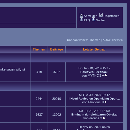
Anmelden
Registrieren
FAQ
Suche
Unbeantwortete Themen
|
Aktive Themen
Themen
Beiträge
Letzter Beitrag
Do Jan 10, 2019 15:17
ke sagen will, ist
418
3782
Positives Feedback
von
MYTHOS
Mi Okt 30, 2024 19:12
2444
20010
I Need Advice on Optimizing Open...
von
Phobeus
Do Jul 29, 2021 18:50
1637
13902
Ermitteln der sichtbaren Objekte
von
arenas
Di Nov 05, 2024 06:50