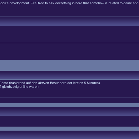
raphics development. Feel free to ask everything in here that somehow is related to game and
 Gäste (basierend auf den aktiven Besuchern der letzten 5 Minuten)
gleichzeitig online waren.