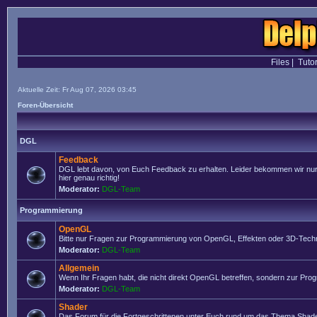
Files
|
Tutor
Aktuelle Zeit: Fr Aug 07, 2026 03:45
Foren-Übersicht
DGL
Feedback
DGL lebt davon, von Euch Feedback zu erhalten. Leider bekommen wir nur se
hier genau richtig!
Moderator:
DGL-Team
Programmierung
OpenGL
Bitte nur Fragen zur Programmierung von OpenGL, Effekten oder 3D-Techn
Moderator:
DGL-Team
Allgemein
Wenn Ihr Fragen habt, die nicht direkt OpenGL betreffen, sondern zur Prog
Moderator:
DGL-Team
Shader
Das Forum für die Fortgeschrittenen unter Euch rund um das Thema Shade