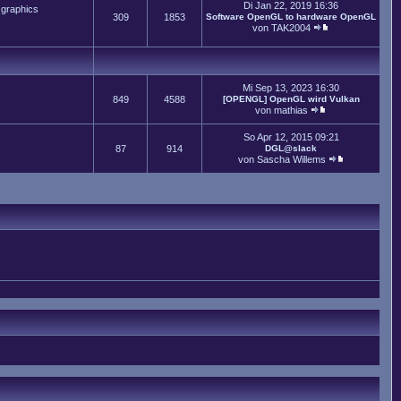
Di Jan 22, 2019 16:36
 graphics
309
1853
Software OpenGL to hardware OpenGL
von
TAK2004
Mi Sep 13, 2023 16:30
849
4588
[OPENGL] OpenGL wird Vulkan
von
mathias
So Apr 12, 2015 09:21
87
914
DGL@slack
von
Sascha Willems