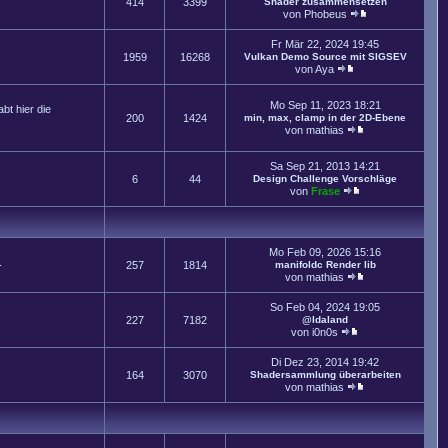
414
3399
Shader zusammensetzen
von
Phobeus
Fr Mär 22, 2024 19:45
1959
16268
Vulkan Demo Source mit SIGSEV
von
Aya
Mo Sep 11, 2023 18:21
t hier die
200
1424
min, max, clamp in der 2D-Ebene
von
mathias
Sa Sep 21, 2013 14:21
6
44
Design Challenge Vorschläge
von
Frase
Mo Feb 09, 2026 15:16
.
257
1814
manifoldc Render lib
von
mathias
So Feb 04, 2024 19:05
227
7182
@Idaland
von
i0n0s
Di Dez 23, 2014 19:42
164
3070
Shadersammlung überarbeiten
von
mathias