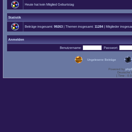
Heute hat kein Mitglied Geburtstag
Statistik
Beiträge insgesamt:
99263
| Themen insgesamt:
11284
| Mitglieder insges
Anmelden
Benutzername:
Passwort:
Ungelesene Beiträge
Powered by
php
Deutsche 
[ Time : 0.