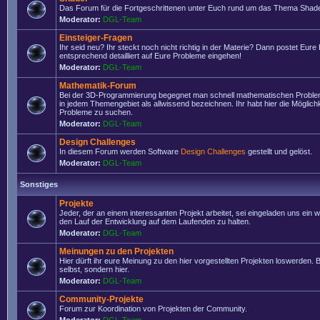
Das Forum für die Fortgeschrittenen unter Euch rund um das Thema Shade
Moderator:
DGL-Team
Einsteiger-Fragen
Ihr seid neu? Ihr steckt noch nicht richtig in der Materie? Dann postet Eure
entsprechend detailliert auf Eure Probleme eingehen!
Moderator:
DGL-Team
Mathematik-Forum
Bei der 3D-Programmierung begegnet man schnell mathematischen Problem
in jedem Themengebiet als allwissend bezeichnen. Ihr habt hier die Möglich
Probleme zu suchen.
Moderator:
DGL-Team
Design Challenges
In diesem Forum werden Software
Design Challenges
gestellt und gelöst.
Moderator:
DGL-Team
Sonstiges
Projekte
Jeder, der an einem interessanten Projekt arbeitet, sei eingeladen uns ein 
den Lauf der Entwicklung auf dem Laufenden zu halten.
Moderator:
DGL-Team
Meinungen zu den Projekten
Hier dürft ihr eure Meinung zu den hier vorgestellten Projekten loswerden. Bi
selbst, sondern hier.
Moderator:
DGL-Team
Community-Projekte
Forum zur Koordination von Projekten der Community.