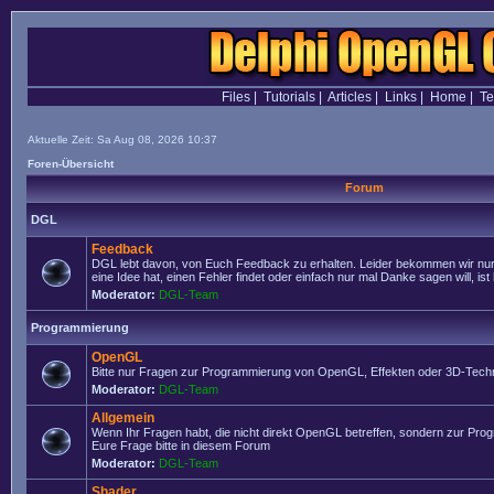
Files
|
Tutorials
|
Articles
|
Links
|
Home
|
T
Aktuelle Zeit: Sa Aug 08, 2026 10:37
Foren-Übersicht
Forum
DGL
Feedback
DGL lebt davon, von Euch Feedback zu erhalten. Leider bekommen wir nur
eine Idee hat, einen Fehler findet oder einfach nur mal Danke sagen will, ist 
Moderator:
DGL-Team
Programmierung
OpenGL
Bitte nur Fragen zur Programmierung von OpenGL, Effekten oder 3D-Techn
Moderator:
DGL-Team
Allgemein
Wenn Ihr Fragen habt, die nicht direkt OpenGL betreffen, sondern zur Prog
Eure Frage bitte in diesem Forum
Moderator:
DGL-Team
Shader