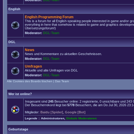
Moderator:
DGL-Team
English
English Programming Forum
This is a forum for all English-speaking people interested in game and/or g
everything in here that somehow is related to game and graphics developmen
Übersetzungsforum!)
Moderator:
DGL-Team
DGL
News
News und Kommentare zu aktuellen Geschehnissen.
Moderator:
DGL-Team
Umfragen
Aktuelle und alte Umfragen von DGL
Moderator:
DGL-Team
Alle Cookies des Boards löschen
|
Das Team
Wer ist online?
Insgesamt sind
245
Besucher online: 2 registrierte, 0 unsichtbare und 243
Der Besucherrekord liegt bei
5778
Besuchern, die am Do Jul 30, 2026 23:14 
Mitglieder:
Baidu [Spider]
,
Google [Bot]
Legende ::
Administratoren
,
Globale Moderatoren
Geburtstage