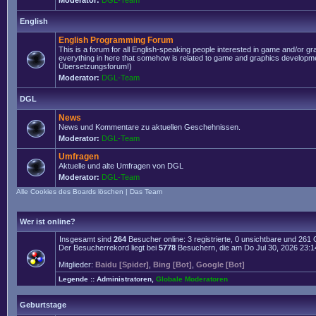
Moderator:
DGL-Team
English
English Programming Forum
This is a forum for all English-speaking people interested in game and/or g
everything in here that somehow is related to game and graphics developmen
Übersetzungsforum!)
Moderator:
DGL-Team
DGL
News
News und Kommentare zu aktuellen Geschehnissen.
Moderator:
DGL-Team
Umfragen
Aktuelle und alte Umfragen von DGL
Moderator:
DGL-Team
Alle Cookies des Boards löschen
|
Das Team
Wer ist online?
Insgesamt sind
264
Besucher online: 3 registrierte, 0 unsichtbare und 261
Der Besucherrekord liegt bei
5778
Besuchern, die am Do Jul 30, 2026 23:14 
Mitglieder:
Baidu [Spider]
,
Bing [Bot]
,
Google [Bot]
Legende ::
Administratoren
,
Globale Moderatoren
Geburtstage