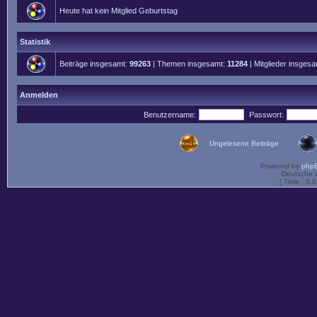
Heute hat kein Mitglied Geburtstag
Statistik
Beiträge insgesamt:
99263
| Themen insgesamt:
11284
| Mitglieder insges
Anmelden
Benutzername:
Passwort:
Ungelesene Beiträge
Powered by
php
Deutsche 
[ Time : 0.