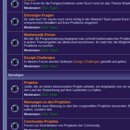
Das Forum für die Fortgeschrittenen unter Euch rund um das Thema Shade
Moderator:
DGL-Team
Einsteiger-Fragen
Ihr seid neu? Ihr steckt noch nicht richtig in der Materie? Dann postet Eure
entsprechend detailliert auf Eure Probleme eingehen!
Moderator:
DGL-Team
Mathematik-Forum
Bei der 3D-Programmierung begegnet man schnell mathematischen Problem
in jedem Themengebiet als allwissend bezeichnen. Ihr habt hier die Möglich
Probleme zu suchen.
Moderator:
DGL-Team
Design Challenges
In diesem Forum werden Software
Design Challenges
gestellt und gelöst.
Moderator:
DGL-Team
Sonstiges
Projekte
Jeder, der an einem interessanten Projekt arbeitet, sei eingeladen uns ein 
den Lauf der Entwicklung auf dem Laufenden zu halten.
Moderator:
DGL-Team
Meinungen zu den Projekten
Hier dürft ihr eure Meinung zu den hier vorgestellten Projekten loswerden. Bi
selbst, sondern hier.
Moderator:
DGL-Team
Community-Projekte
Forum zur Koordination von Projekten der Community.