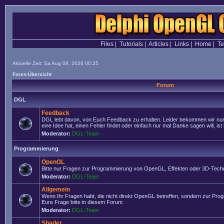
Files
|
Tutorials
|
Articles
|
Links
|
Home
|
T
Aktuelle Zeit: Sa Aug 08, 2026 00:35
Foren-Übersicht
Forum
DGL
Feedback
DGL lebt davon, von Euch Feedback zu erhalten. Leider bekommen wir nur
eine Idee hat, einen Fehler findet oder einfach nur mal Danke sagen will, ist 
Moderator:
DGL-Team
Programmierung
OpenGL
Bitte nur Fragen zur Programmierung von OpenGL, Effekten oder 3D-Techn
Moderator:
DGL-Team
Allgemein
Wenn Ihr Fragen habt, die nicht direkt OpenGL betreffen, sondern zur Prog
Eure Frage bitte in diesem Forum
Moderator:
DGL-Team
Shader