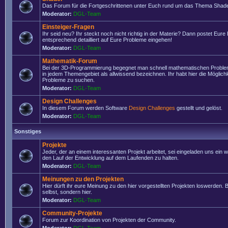
Das Forum für die Fortgeschrittenen unter Euch rund um das Thema Shade
Moderator:
DGL-Team
Einsteiger-Fragen
Ihr seid neu? Ihr steckt noch nicht richtig in der Materie? Dann postet Eure
entsprechend detailliert auf Eure Probleme eingehen!
Moderator:
DGL-Team
Mathematik-Forum
Bei der 3D-Programmierung begegnet man schnell mathematischen Problem
in jedem Themengebiet als allwissend bezeichnen. Ihr habt hier die Möglich
Probleme zu suchen.
Moderator:
DGL-Team
Design Challenges
In diesem Forum werden Software
Design Challenges
gestellt und gelöst.
Moderator:
DGL-Team
Sonstiges
Projekte
Jeder, der an einem interessanten Projekt arbeitet, sei eingeladen uns ein 
den Lauf der Entwicklung auf dem Laufenden zu halten.
Moderator:
DGL-Team
Meinungen zu den Projekten
Hier dürft ihr eure Meinung zu den hier vorgestellten Projekten loswerden. Bi
selbst, sondern hier.
Moderator:
DGL-Team
Community-Projekte
Forum zur Koordination von Projekten der Community.