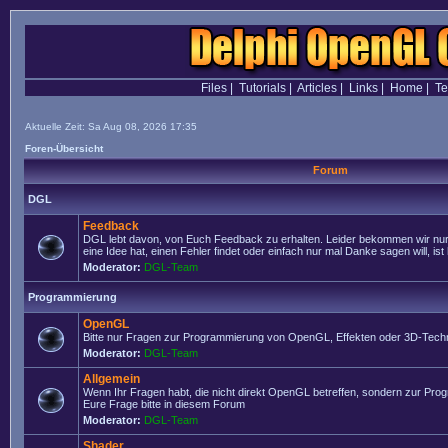
Files
|
Tutorials
|
Articles
|
Links
|
Home
|
T
Aktuelle Zeit: Sa Aug 08, 2026 17:35
Foren-Übersicht
Forum
DGL
Feedback
DGL lebt davon, von Euch Feedback zu erhalten. Leider bekommen wir nur
eine Idee hat, einen Fehler findet oder einfach nur mal Danke sagen will, ist 
Moderator:
DGL-Team
Programmierung
OpenGL
Bitte nur Fragen zur Programmierung von OpenGL, Effekten oder 3D-Techn
Moderator:
DGL-Team
Allgemein
Wenn Ihr Fragen habt, die nicht direkt OpenGL betreffen, sondern zur Prog
Eure Frage bitte in diesem Forum
Moderator:
DGL-Team
Shader