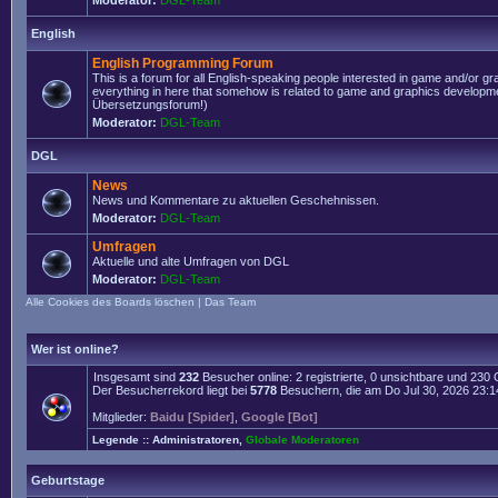
Moderator:
DGL-Team
English
English Programming Forum
This is a forum for all English-speaking people interested in game and/or g
everything in here that somehow is related to game and graphics developmen
Übersetzungsforum!)
Moderator:
DGL-Team
DGL
News
News und Kommentare zu aktuellen Geschehnissen.
Moderator:
DGL-Team
Umfragen
Aktuelle und alte Umfragen von DGL
Moderator:
DGL-Team
Alle Cookies des Boards löschen
|
Das Team
Wer ist online?
Insgesamt sind
232
Besucher online: 2 registrierte, 0 unsichtbare und 230
Der Besucherrekord liegt bei
5778
Besuchern, die am Do Jul 30, 2026 23:14 
Mitglieder:
Baidu [Spider]
,
Google [Bot]
Legende ::
Administratoren
,
Globale Moderatoren
Geburtstage