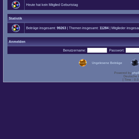
Heute hat kein Mitglied Geburtstag
Statistik
Beiträge insgesamt:
99263
| Themen insgesamt:
11284
| Mitglieder insges
Anmelden
Benutzername:
Passwort:
Ungelesene Beiträge
Powered by
php
Deutsche 
[ Time : 0.