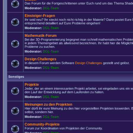
Das Forum für die Fortgeschrittenen unter Euch rund um das Thema Shade
Moderator:
DGL-Team
Einsteiger-Fragen
Ihr seid neu? Ihr steckt noch nicht richtig in der Materie? Dann postet Eure
entsprechend detailliert auf Eure Probleme eingehen!
Moderator:
DGL-Team
Mathematik-Forum
Bei der 3D-Programmierung begegnet man schnell mathematischen Problem
in jedem Themengebiet als allwissend bezeichnen. Ihr habt hier die Möglich
Probleme zu suchen.
Moderator:
DGL-Team
Design Challenges
In diesem Forum werden Software
Design Challenges
gestellt und gelöst.
Moderator:
DGL-Team
Sonstiges
Projekte
Jeder, der an einem interessanten Projekt arbeitet, sei eingeladen uns ein 
den Lauf der Entwicklung auf dem Laufenden zu halten.
Moderator:
DGL-Team
Meinungen zu den Projekten
Hier dürft ihr eure Meinung zu den hier vorgestellten Projekten loswerden. Bi
selbst, sondern hier.
Moderator:
DGL-Team
Community-Projekte
Forum zur Koordination von Projekten der Community.