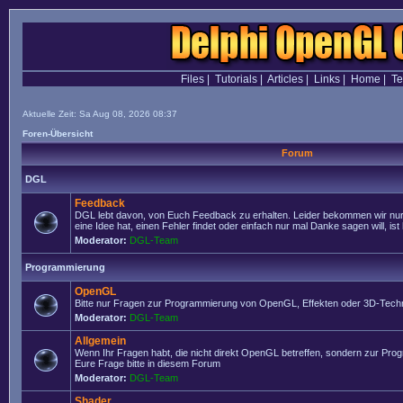
Files
|
Tutorials
|
Articles
|
Links
|
Home
|
T
Aktuelle Zeit: Sa Aug 08, 2026 08:37
Foren-Übersicht
Forum
DGL
Feedback
DGL lebt davon, von Euch Feedback zu erhalten. Leider bekommen wir nur
eine Idee hat, einen Fehler findet oder einfach nur mal Danke sagen will, ist 
Moderator:
DGL-Team
Programmierung
OpenGL
Bitte nur Fragen zur Programmierung von OpenGL, Effekten oder 3D-Techn
Moderator:
DGL-Team
Allgemein
Wenn Ihr Fragen habt, die nicht direkt OpenGL betreffen, sondern zur Prog
Eure Frage bitte in diesem Forum
Moderator:
DGL-Team
Shader