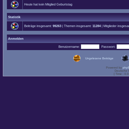
Heute hat kein Mitglied Geburtstag
Statistik
Beiträge insgesamt:
99263
| Themen insgesamt:
11284
| Mitglieder insges
Anmelden
Benutzername:
Passwort:
Ungelesene Beiträge
Powered by
php
Deutsche 
[ Time : 0.