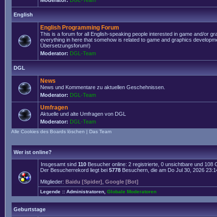
Moderator:
DGL-Team
English
English Programming Forum
This is a forum for all English-speaking people interested in game and/or g
everything in here that somehow is related to game and graphics developmen
Übersetzungsforum!)
Moderator:
DGL-Team
DGL
News
News und Kommentare zu aktuellen Geschehnissen.
Moderator:
DGL-Team
Umfragen
Aktuelle und alte Umfragen von DGL
Moderator:
DGL-Team
Alle Cookies des Boards löschen
|
Das Team
Wer ist online?
Insgesamt sind
110
Besucher online: 2 registrierte, 0 unsichtbare und 108
Der Besucherrekord liegt bei
5778
Besuchern, die am Do Jul 30, 2026 23:14 
Mitglieder:
Baidu [Spider]
,
Google [Bot]
Legende ::
Administratoren
,
Globale Moderatoren
Geburtstage