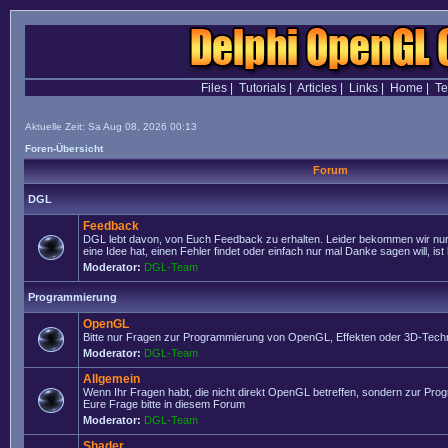
Files
|
Tutorials
|
Articles
|
Links
|
Home
|
T
Aktuelle Zeit: Sa Aug 08, 2026 00:13
Foren-Übersicht
Forum
DGL
Feedback
DGL lebt davon, von Euch Feedback zu erhalten. Leider bekommen wir nur
eine Idee hat, einen Fehler findet oder einfach nur mal Danke sagen will, ist 
Moderator:
DGL-Team
Programmierung
OpenGL
Bitte nur Fragen zur Programmierung von OpenGL, Effekten oder 3D-Techn
Moderator:
DGL-Team
Allgemein
Wenn Ihr Fragen habt, die nicht direkt OpenGL betreffen, sondern zur Prog
Eure Frage bitte in diesem Forum
Moderator:
DGL-Team
Shader