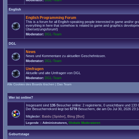
Moderator:
DGL-Team
English
English Programming Forum
This is a forum for all English-speaking people interested in game and/or g
everything in here that somehow is related to game and graphics developmen
Übersetzungsforum!)
Moderator:
DGL-Team
DGL
News
News und Kommentare zu aktuellen Geschehnissen.
Moderator:
DGL-Team
Umfragen
Aktuelle und alte Umfragen von DGL
Moderator:
DGL-Team
Alle Cookies des Boards löschen
|
Das Team
Wer ist online?
Insgesamt sind
135
Besucher online: 2 registrierte, 0 unsichtbare und 133
Der Besucherrekord liegt bei
5778
Besuchern, die am Do Jul 30, 2026 23:14 
Mitglieder:
Baidu [Spider]
,
Bing [Bot]
Legende ::
Administratoren
,
Globale Moderatoren
Geburtstage