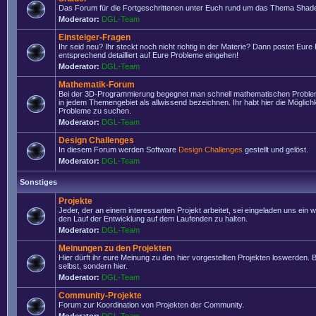
Das Forum für die Fortgeschrittenen unter Euch rund um das Thema Shade
Moderator:
DGL-Team
Einsteiger-Fragen
Ihr seid neu? Ihr steckt noch nicht richtig in der Materie? Dann postet Eure
entsprechend detailliert auf Eure Probleme eingehen!
Moderator:
DGL-Team
Mathematik-Forum
Bei der 3D-Programmierung begegnet man schnell mathematischen Problem
in jedem Themengebiet als allwissend bezeichnen. Ihr habt hier die Möglich
Probleme zu suchen.
Moderator:
DGL-Team
Design Challenges
In diesem Forum werden Software
Design Challenges
gestellt und gelöst.
Moderator:
DGL-Team
Sonstiges
Projekte
Jeder, der an einem interessanten Projekt arbeitet, sei eingeladen uns ein 
den Lauf der Entwicklung auf dem Laufenden zu halten.
Moderator:
DGL-Team
Meinungen zu den Projekten
Hier dürft ihr eure Meinung zu den hier vorgestellten Projekten loswerden. Bi
selbst, sondern hier.
Moderator:
DGL-Team
Community-Projekte
Forum zur Koordination von Projekten der Community.