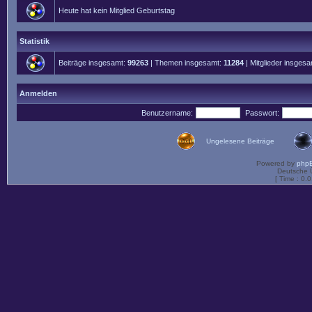
Heute hat kein Mitglied Geburtstag
Statistik
Beiträge insgesamt:
99263
| Themen insgesamt:
11284
| Mitglieder insges
Anmelden
Benutzername:
Passwort:
Ungelesene Beiträge
Powered by
php
Deutsche 
[ Time : 0.