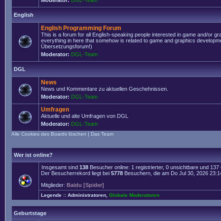
Moderator:
DGL-Team
English
English Programming Forum
This is a forum for all English-speaking people interested in game and/or g
everything in here that somehow is related to game and graphics developmen
Übersetzungsforum!)
Moderator:
DGL-Team
DGL
News
News und Kommentare zu aktuellen Geschehnissen.
Moderator:
DGL-Team
Umfragen
Aktuelle und alte Umfragen von DGL
Moderator:
DGL-Team
Alle Cookies des Boards löschen
|
Das Team
Wer ist online?
Insgesamt sind
138
Besucher online: 1 registrierter, 0 unsichtbare und 13
Der Besucherrekord liegt bei
5778
Besuchern, die am Do Jul 30, 2026 23:14 
Mitglieder:
Baidu [Spider]
Legende ::
Administratoren
,
Globale Moderatoren
Geburtstage