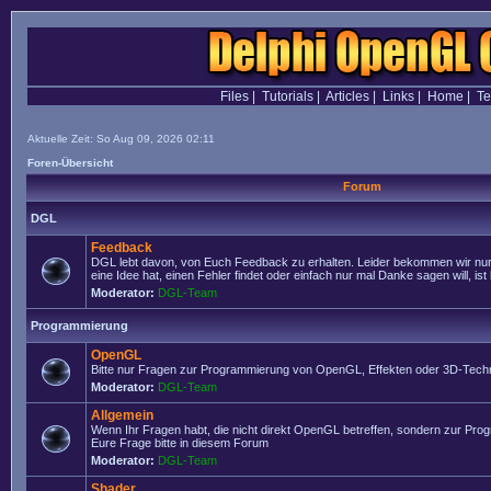
Files
|
Tutorials
|
Articles
|
Links
|
Home
|
T
Aktuelle Zeit: So Aug 09, 2026 02:11
Foren-Übersicht
Forum
DGL
Feedback
DGL lebt davon, von Euch Feedback zu erhalten. Leider bekommen wir nur
eine Idee hat, einen Fehler findet oder einfach nur mal Danke sagen will, ist 
Moderator:
DGL-Team
Programmierung
OpenGL
Bitte nur Fragen zur Programmierung von OpenGL, Effekten oder 3D-Techn
Moderator:
DGL-Team
Allgemein
Wenn Ihr Fragen habt, die nicht direkt OpenGL betreffen, sondern zur Prog
Eure Frage bitte in diesem Forum
Moderator:
DGL-Team
Shader