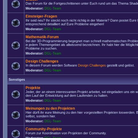
Das Forum für die Fortgeschrittenen unter Euch rund um das Thema Shade
Moderator:
DGL-Team
Einsteiger-Fragen
Ihr seid neu? Ihr steckt noch nicht richtig in der Materie? Dann postet Eure
entsprechend detailliert auf Eure Probleme eingehen!
Moderator:
DGL-Team
Mathematik-Forum
Bei der 3D-Programmierung begegnet man schnell mathematischen Problem
in jedem Themengebiet als allwissend bezeichnen. Ihr habt hier die Möglich
Probleme zu suchen.
Moderator:
DGL-Team
Design Challenges
In diesem Forum werden Software
Design Challenges
gestellt und gelöst.
Moderator:
DGL-Team
Sonstiges
Projekte
Jeder, der an einem interessanten Projekt arbeitet, sei eingeladen uns ein 
den Lauf der Entwicklung auf dem Laufenden zu halten.
Moderator:
DGL-Team
Meinungen zu den Projekten
Hier dürft ihr eure Meinung zu den hier vorgestellten Projekten loswerden. Bi
selbst, sondern hier.
Moderator:
DGL-Team
Community-Projekte
Forum zur Koordination von Projekten der Community.