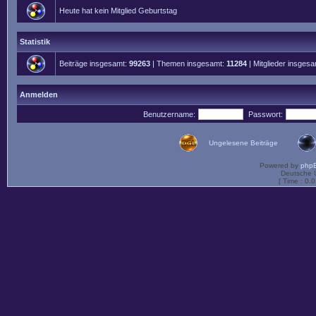
Heute hat kein Mitglied Geburtstag
Statistik
Beiträge insgesamt:
99263
| Themen insgesamt:
11284
| Mitglieder insges
Anmelden
Benutzername:
Passwort:
Ungelesene Beiträge
Powered by
php
Deutsche 
[ Time : 0.