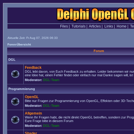
Files
|
Tutorials
|
Articles
|
Links
|
Home
|
T
Aktuelle Zeit: Fr Aug 07, 2026 06:33
Foren-Übersicht
Forum
DGL
Feedback
DGL lebt davon, von Euch Feedback zu erhalten. Leider bekommen wir nur
eine Idee hat, einen Fehler findet oder einfach nur mal Danke sagen will, ist 
Moderator:
DGL-Team
Programmierung
OpenGL
Bitte nur Fragen zur Programmierung von OpenGL, Effekten oder 3D-Techn
Moderator:
DGL-Team
Allgemein
Wenn Ihr Fragen habt, die nicht direkt OpenGL betreffen, sondern zur Prog
Eure Frage bitte in diesem Forum
Moderator:
DGL-Team
Shader