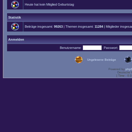
Heute hat kein Mitglied Geburtstag
Statistik
Beiträge insgesamt:
99263
| Themen insgesamt:
11284
| Mitglieder insges
Anmelden
Benutzername:
Passwort:
Ungelesene Beiträge
Powered by
php
Deutsche 
[ Time : 0.