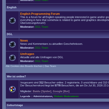
Moderator:
DGL-Team
English
English Programming Forum
This is a forum for all English-speaking people interested in game and/or g
everything in here that somehow is related to game and graphics developmen
Übersetzungsforum!)
Moderator:
DGL-Team
DGL
News
News und Kommentare zu aktuellen Geschehnissen.
Moderator:
DGL-Team
Umfragen
Aktuelle und alte Umfragen von DGL
Moderator:
DGL-Team
Alle Cookies des Boards löschen
|
Das Team
Wer ist online?
Insgesamt sind
312
Besucher online: 2 registrierte, 0 unsichtbare und 310
Der Besucherrekord liegt bei
5778
Besuchern, die am Do Jul 30, 2026 23:14 
Mitglieder:
Baidu [Spider]
,
Google [Bot]
Legende ::
Administratoren
,
Globale Moderatoren
Geburtstage