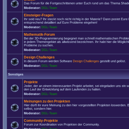
Das Forum für die Fortgeschrittenen unter Euch rund um das Thema Shade
Moderator:
DGL-Team
Einsteiger-Fragen
Ihr seid neu? Ihr steckt noch nicht richtig in der Materie? Dann postet Eure
entsprechend detailliert auf Eure Probleme eingehen!
Moderator:
DGL-Team
Mathematik-Forum
Bei der 3D-Programmierung begegnet man schnell mathematischen Problem
in jedem Themengebiet als allwissend bezeichnen. Ihr habt hier die Möglich
Probleme zu suchen.
Moderator:
DGL-Team
Design Challenges
In diesem Forum werden Software
Design Challenges
gestellt und gelöst.
Moderator:
DGL-Team
Sonstiges
Projekte
Jeder, der an einem interessanten Projekt arbeitet, sei eingeladen uns ein 
den Lauf der Entwicklung auf dem Laufenden zu halten.
Moderator:
DGL-Team
Meinungen zu den Projekten
Hier dürft ihr eure Meinung zu den hier vorgestellten Projekten loswerden. Bi
selbst, sondern hier.
Moderator:
DGL-Team
Community-Projekte
Forum zur Koordination von Projekten der Community.