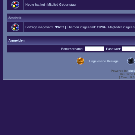
Heute hat kein Mitglied Geburtstag
Statistik
Beiträge insgesamt:
99263
| Themen insgesamt:
11284
| Mitglieder insges
Anmelden
Benutzername:
Passwort:
Ungelesene Beiträge
Powered by
php
Deutsche 
[ Time : 0.