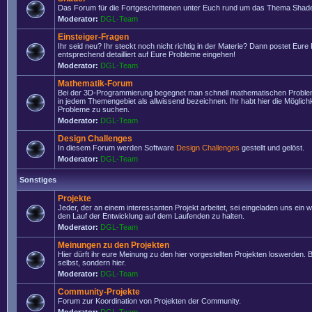
Das Forum für die Fortgeschrittenen unter Euch rund um das Thema Shade
Moderator:
DGL-Team
Einsteiger-Fragen
Ihr seid neu? Ihr steckt noch nicht richtig in der Materie? Dann postet Eure
entsprechend detailliert auf Eure Probleme eingehen!
Moderator:
DGL-Team
Mathematik-Forum
Bei der 3D-Programmierung begegnet man schnell mathematischen Problem
in jedem Themengebiet als allwissend bezeichnen. Ihr habt hier die Möglich
Probleme zu suchen.
Moderator:
DGL-Team
Design Challenges
In diesem Forum werden Software
Design Challenges
gestellt und gelöst.
Moderator:
DGL-Team
Sonstiges
Projekte
Jeder, der an einem interessanten Projekt arbeitet, sei eingeladen uns ein 
den Lauf der Entwicklung auf dem Laufenden zu halten.
Moderator:
DGL-Team
Meinungen zu den Projekten
Hier dürft ihr eure Meinung zu den hier vorgestellten Projekten loswerden. Bi
selbst, sondern hier.
Moderator:
DGL-Team
Community-Projekte
Forum zur Koordination von Projekten der Community.