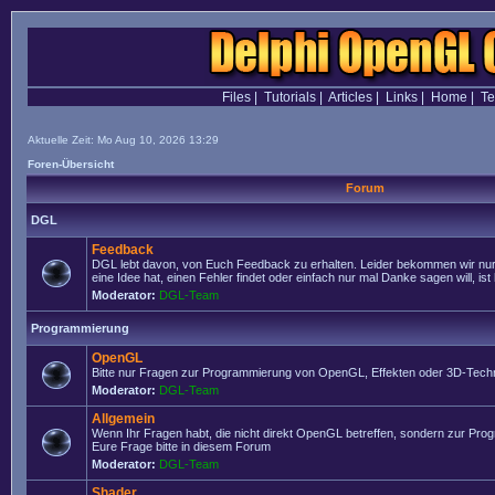
Files
|
Tutorials
|
Articles
|
Links
|
Home
|
T
Aktuelle Zeit: Mo Aug 10, 2026 13:29
Foren-Übersicht
Forum
DGL
Feedback
DGL lebt davon, von Euch Feedback zu erhalten. Leider bekommen wir nur
eine Idee hat, einen Fehler findet oder einfach nur mal Danke sagen will, ist 
Moderator:
DGL-Team
Programmierung
OpenGL
Bitte nur Fragen zur Programmierung von OpenGL, Effekten oder 3D-Techn
Moderator:
DGL-Team
Allgemein
Wenn Ihr Fragen habt, die nicht direkt OpenGL betreffen, sondern zur Prog
Eure Frage bitte in diesem Forum
Moderator:
DGL-Team
Shader