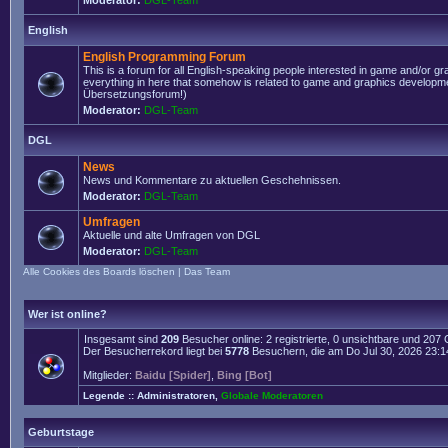
Moderator:
DGL-Team
English
English Programming Forum
This is a forum for all English-speaking people interested in game and/or g
everything in here that somehow is related to game and graphics developmen
Übersetzungsforum!)
Moderator:
DGL-Team
DGL
News
News und Kommentare zu aktuellen Geschehnissen.
Moderator:
DGL-Team
Umfragen
Aktuelle und alte Umfragen von DGL
Moderator:
DGL-Team
Alle Cookies des Boards löschen
|
Das Team
Wer ist online?
Insgesamt sind
209
Besucher online: 2 registrierte, 0 unsichtbare und 207
Der Besucherrekord liegt bei
5778
Besuchern, die am Do Jul 30, 2026 23:14 
Mitglieder:
Baidu [Spider]
,
Bing [Bot]
Legende ::
Administratoren
,
Globale Moderatoren
Geburtstage