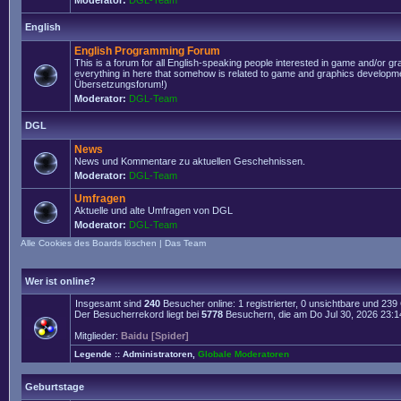
Moderator:
DGL-Team
English
English Programming Forum
This is a forum for all English-speaking people interested in game and/or g
everything in here that somehow is related to game and graphics developmen
Übersetzungsforum!)
Moderator:
DGL-Team
DGL
News
News und Kommentare zu aktuellen Geschehnissen.
Moderator:
DGL-Team
Umfragen
Aktuelle und alte Umfragen von DGL
Moderator:
DGL-Team
Alle Cookies des Boards löschen
|
Das Team
Wer ist online?
Insgesamt sind
240
Besucher online: 1 registrierter, 0 unsichtbare und 23
Der Besucherrekord liegt bei
5778
Besuchern, die am Do Jul 30, 2026 23:14 
Mitglieder:
Baidu [Spider]
Legende ::
Administratoren
,
Globale Moderatoren
Geburtstage