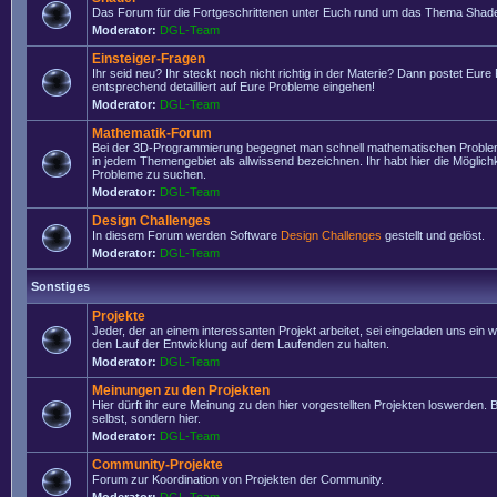
Das Forum für die Fortgeschrittenen unter Euch rund um das Thema Shade
Moderator:
DGL-Team
Einsteiger-Fragen
Ihr seid neu? Ihr steckt noch nicht richtig in der Materie? Dann postet Eure
entsprechend detailliert auf Eure Probleme eingehen!
Moderator:
DGL-Team
Mathematik-Forum
Bei der 3D-Programmierung begegnet man schnell mathematischen Problem
in jedem Themengebiet als allwissend bezeichnen. Ihr habt hier die Möglich
Probleme zu suchen.
Moderator:
DGL-Team
Design Challenges
In diesem Forum werden Software
Design Challenges
gestellt und gelöst.
Moderator:
DGL-Team
Sonstiges
Projekte
Jeder, der an einem interessanten Projekt arbeitet, sei eingeladen uns ein 
den Lauf der Entwicklung auf dem Laufenden zu halten.
Moderator:
DGL-Team
Meinungen zu den Projekten
Hier dürft ihr eure Meinung zu den hier vorgestellten Projekten loswerden. Bi
selbst, sondern hier.
Moderator:
DGL-Team
Community-Projekte
Forum zur Koordination von Projekten der Community.