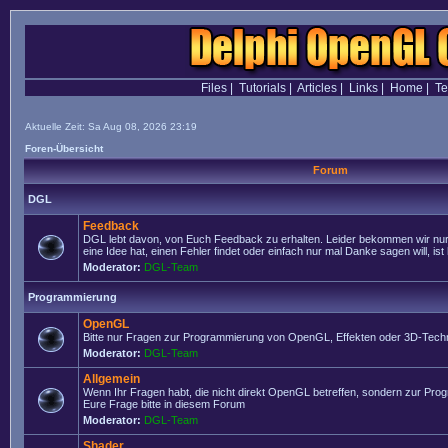
Files
|
Tutorials
|
Articles
|
Links
|
Home
|
T
Aktuelle Zeit: Sa Aug 08, 2026 23:19
Foren-Übersicht
Forum
DGL
Feedback
DGL lebt davon, von Euch Feedback zu erhalten. Leider bekommen wir nur
eine Idee hat, einen Fehler findet oder einfach nur mal Danke sagen will, ist 
Moderator:
DGL-Team
Programmierung
OpenGL
Bitte nur Fragen zur Programmierung von OpenGL, Effekten oder 3D-Techn
Moderator:
DGL-Team
Allgemein
Wenn Ihr Fragen habt, die nicht direkt OpenGL betreffen, sondern zur Prog
Eure Frage bitte in diesem Forum
Moderator:
DGL-Team
Shader