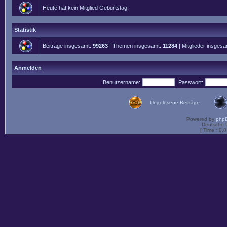
Heute hat kein Mitglied Geburtstag
Statistik
Beiträge insgesamt:
99263
| Themen insgesamt:
11284
| Mitglieder insges
Anmelden
Benutzername:
Passwort:
Ungelesene Beiträge
Powered by
php
Deutsche 
[ Time : 0.