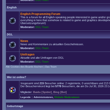
Moderator:
DGL-Team
English
English Programming Forum
This is a forum for all English-speaking people interested in game and/or g
everything in here that somehow is related to game and graphics developmen
Übersetzungsforum!)
Moderator:
DGL-Team
DGL
News
News und Kommentare zu aktuellen Geschehnissen.
Moderator:
DGL-Team
Umfragen
Aktuelle und alte Umfragen von DGL
Moderator:
DGL-Team
Alle Cookies des Boards löschen
|
Das Team
Wer ist online?
Insgesamt sind
215
Besucher online: 2 registrierte, 0 unsichtbare und 213
Der Besucherrekord liegt bei
5778
Besuchern, die am Do Jul 30, 2026 23:14 
Mitglieder:
Baidu [Spider]
,
Bing [Bot]
Legende ::
Administratoren
,
Globale Moderatoren
Geburtstage