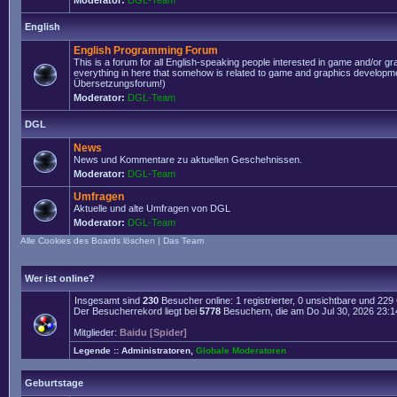
Moderator:
DGL-Team
English
English Programming Forum
This is a forum for all English-speaking people interested in game and/or g
everything in here that somehow is related to game and graphics developmen
Übersetzungsforum!)
Moderator:
DGL-Team
DGL
News
News und Kommentare zu aktuellen Geschehnissen.
Moderator:
DGL-Team
Umfragen
Aktuelle und alte Umfragen von DGL
Moderator:
DGL-Team
Alle Cookies des Boards löschen
|
Das Team
Wer ist online?
Insgesamt sind
230
Besucher online: 1 registrierter, 0 unsichtbare und 22
Der Besucherrekord liegt bei
5778
Besuchern, die am Do Jul 30, 2026 23:14 
Mitglieder:
Baidu [Spider]
Legende ::
Administratoren
,
Globale Moderatoren
Geburtstage