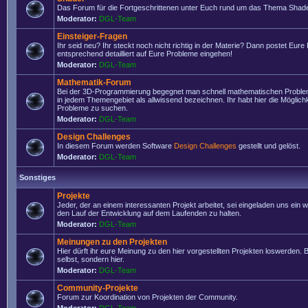
Das Forum für die Fortgeschrittenen unter Euch rund um das Thema Shade
Moderator:
DGL-Team
Einsteiger-Fragen
Ihr seid neu? Ihr steckt noch nicht richtig in der Materie? Dann postet Eure
entsprechend detailliert auf Eure Probleme eingehen!
Moderator:
DGL-Team
Mathematik-Forum
Bei der 3D-Programmierung begegnet man schnell mathematischen Problem
in jedem Themengebiet als allwissend bezeichnen. Ihr habt hier die Möglich
Probleme zu suchen.
Moderator:
DGL-Team
Design Challenges
In diesem Forum werden Software
Design Challenges
gestellt und gelöst.
Moderator:
DGL-Team
Sonstiges
Projekte
Jeder, der an einem interessanten Projekt arbeitet, sei eingeladen uns ein 
den Lauf der Entwicklung auf dem Laufenden zu halten.
Moderator:
DGL-Team
Meinungen zu den Projekten
Hier dürft ihr eure Meinung zu den hier vorgestellten Projekten loswerden. Bi
selbst, sondern hier.
Moderator:
DGL-Team
Community-Projekte
Forum zur Koordination von Projekten der Community.