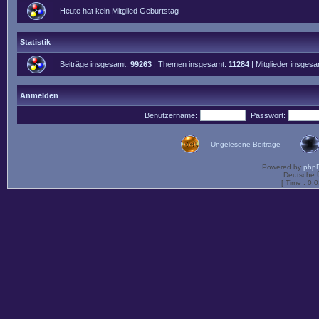
Heute hat kein Mitglied Geburtstag
Statistik
Beiträge insgesamt:
99263
| Themen insgesamt:
11284
| Mitglieder insges
Anmelden
Benutzername:
Passwort:
Ungelesene Beiträge
Powered by
php
Deutsche 
[ Time : 0.