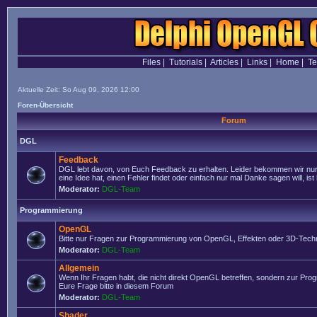
Files
|
Tutorials
|
Articles
|
Links
|
Home
|
T
Aktuelle Zeit: So Aug 09, 2026 12:00
Foren-Übersicht
Forum
DGL
Feedback
DGL lebt davon, von Euch Feedback zu erhalten. Leider bekommen wir nur
eine Idee hat, einen Fehler findet oder einfach nur mal Danke sagen will, ist 
Moderator:
DGL-Team
Programmierung
OpenGL
Bitte nur Fragen zur Programmierung von OpenGL, Effekten oder 3D-Techn
Moderator:
DGL-Team
Allgemein
Wenn Ihr Fragen habt, die nicht direkt OpenGL betreffen, sondern zur Prog
Eure Frage bitte in diesem Forum
Moderator:
DGL-Team
Shader