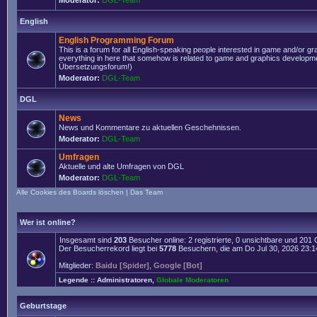
Moderator:
DGL-Team
English
English Programming Forum
This is a forum for all English-speaking people interested in game and/or g
everything in here that somehow is related to game and graphics developmen
Übersetzungsforum!)
Moderator:
DGL-Team
DGL
News
News und Kommentare zu aktuellen Geschehnissen.
Moderator:
DGL-Team
Umfragen
Aktuelle und alte Umfragen von DGL
Moderator:
DGL-Team
Alle Cookies des Boards löschen
|
Das Team
Wer ist online?
Insgesamt sind
203
Besucher online: 2 registrierte, 0 unsichtbare und 201
Der Besucherrekord liegt bei
5778
Besuchern, die am Do Jul 30, 2026 23:14 
Mitglieder:
Baidu [Spider]
,
Google [Bot]
Legende ::
Administratoren
,
Globale Moderatoren
Geburtstage