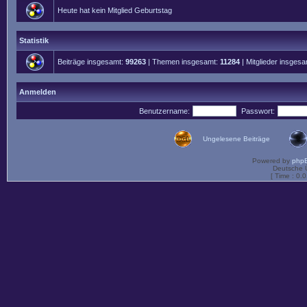
Heute hat kein Mitglied Geburtstag
Statistik
Beiträge insgesamt:
99263
| Themen insgesamt:
11284
| Mitglieder insges
Anmelden
Benutzername:
Passwort:
Ungelesene Beiträge
Powered by
php
Deutsche 
[ Time : 0.