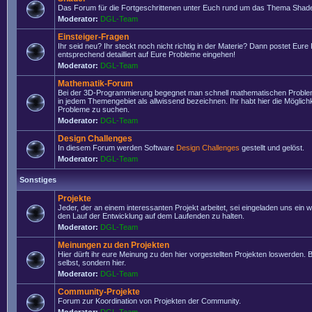
Das Forum für die Fortgeschrittenen unter Euch rund um das Thema Shade
Moderator:
DGL-Team
Einsteiger-Fragen
Ihr seid neu? Ihr steckt noch nicht richtig in der Materie? Dann postet Eure
entsprechend detailliert auf Eure Probleme eingehen!
Moderator:
DGL-Team
Mathematik-Forum
Bei der 3D-Programmierung begegnet man schnell mathematischen Problem
in jedem Themengebiet als allwissend bezeichnen. Ihr habt hier die Möglich
Probleme zu suchen.
Moderator:
DGL-Team
Design Challenges
In diesem Forum werden Software
Design Challenges
gestellt und gelöst.
Moderator:
DGL-Team
Sonstiges
Projekte
Jeder, der an einem interessanten Projekt arbeitet, sei eingeladen uns ein 
den Lauf der Entwicklung auf dem Laufenden zu halten.
Moderator:
DGL-Team
Meinungen zu den Projekten
Hier dürft ihr eure Meinung zu den hier vorgestellten Projekten loswerden. Bi
selbst, sondern hier.
Moderator:
DGL-Team
Community-Projekte
Forum zur Koordination von Projekten der Community.