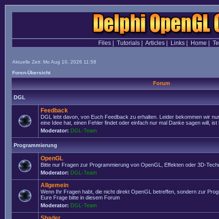
Files
|
Tutorials
|
Articles
|
Links
|
Home
|
T
Aktuelle Zeit: Mo Aug 10, 2026 11:58
Foren-Übersicht
Forum
DGL
Feedback
DGL lebt davon, von Euch Feedback zu erhalten. Leider bekommen wir nur
eine Idee hat, einen Fehler findet oder einfach nur mal Danke sagen will, ist 
Moderator:
DGL-Team
Programmierung
OpenGL
Bitte nur Fragen zur Programmierung von OpenGL, Effekten oder 3D-Techn
Moderator:
DGL-Team
Allgemein
Wenn Ihr Fragen habt, die nicht direkt OpenGL betreffen, sondern zur Prog
Eure Frage bitte in diesem Forum
Moderator:
DGL-Team
Shader