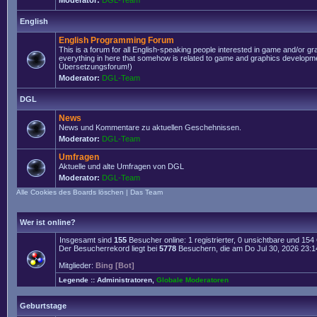
Moderator:
DGL-Team
English
English Programming Forum
This is a forum for all English-speaking people interested in game and/or g
everything in here that somehow is related to game and graphics developmen
Übersetzungsforum!)
Moderator:
DGL-Team
DGL
News
News und Kommentare zu aktuellen Geschehnissen.
Moderator:
DGL-Team
Umfragen
Aktuelle und alte Umfragen von DGL
Moderator:
DGL-Team
Alle Cookies des Boards löschen
|
Das Team
Wer ist online?
Insgesamt sind
155
Besucher online: 1 registrierter, 0 unsichtbare und 15
Der Besucherrekord liegt bei
5778
Besuchern, die am Do Jul 30, 2026 23:14 
Mitglieder:
Bing [Bot]
Legende ::
Administratoren
,
Globale Moderatoren
Geburtstage