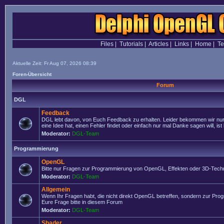
Files
|
Tutorials
|
Articles
|
Links
|
Home
|
T
Aktuelle Zeit: Fr Aug 07, 2026 08:39
Foren-Übersicht
Forum
DGL
Feedback
DGL lebt davon, von Euch Feedback zu erhalten. Leider bekommen wir nur
eine Idee hat, einen Fehler findet oder einfach nur mal Danke sagen will, ist 
Moderator:
DGL-Team
Programmierung
OpenGL
Bitte nur Fragen zur Programmierung von OpenGL, Effekten oder 3D-Techn
Moderator:
DGL-Team
Allgemein
Wenn Ihr Fragen habt, die nicht direkt OpenGL betreffen, sondern zur Prog
Eure Frage bitte in diesem Forum
Moderator:
DGL-Team
Shader