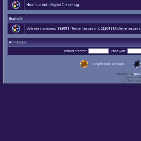
Heute hat kein Mitglied Geburtstag
Statistik
Beiträge insgesamt:
99263
| Themen insgesamt:
11284
| Mitglieder insges
Anmelden
Benutzername:
Passwort:
Ungelesene Beiträge
Powered by
php
Deutsche 
[ Time : 0.