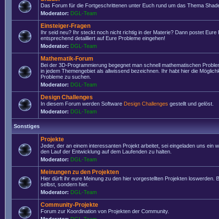
Das Forum für die Fortgeschrittenen unter Euch rund um das Thema Shade
Moderator:
DGL-Team
Einsteiger-Fragen
Ihr seid neu? Ihr steckt noch nicht richtig in der Materie? Dann postet Eure
entsprechend detailliert auf Eure Probleme eingehen!
Moderator:
DGL-Team
Mathematik-Forum
Bei der 3D-Programmierung begegnet man schnell mathematischen Problem
in jedem Themengebiet als allwissend bezeichnen. Ihr habt hier die Möglich
Probleme zu suchen.
Moderator:
DGL-Team
Design Challenges
In diesem Forum werden Software
Design Challenges
gestellt und gelöst.
Moderator:
DGL-Team
Sonstiges
Projekte
Jeder, der an einem interessanten Projekt arbeitet, sei eingeladen uns ein 
den Lauf der Entwicklung auf dem Laufenden zu halten.
Moderator:
DGL-Team
Meinungen zu den Projekten
Hier dürft ihr eure Meinung zu den hier vorgestellten Projekten loswerden. Bi
selbst, sondern hier.
Moderator:
DGL-Team
Community-Projekte
Forum zur Koordination von Projekten der Community.