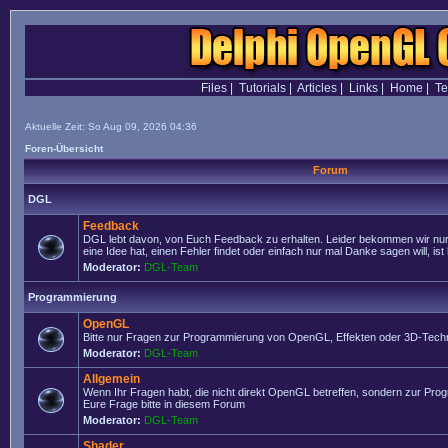
Files
|
Tutorials
|
Articles
|
Links
|
Home
|
T
Aktuelle Zeit: So Aug 09, 2026 04:36
Foren-Übersicht
Forum
DGL
Feedback
DGL lebt davon, von Euch Feedback zu erhalten. Leider bekommen wir nur
eine Idee hat, einen Fehler findet oder einfach nur mal Danke sagen will, ist 
Moderator:
DGL-Team
Programmierung
OpenGL
Bitte nur Fragen zur Programmierung von OpenGL, Effekten oder 3D-Techn
Moderator:
DGL-Team
Allgemein
Wenn Ihr Fragen habt, die nicht direkt OpenGL betreffen, sondern zur Prog
Eure Frage bitte in diesem Forum
Moderator:
DGL-Team
Shader