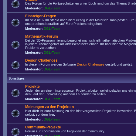
Das Forum für die Fortgeschrittenen unter Euch rund um das Thema Shade
Moderator:
DGL-Team
Einsteiger-Fragen
Ihr seid neu? Ihr steckt noch nicht richtig in der Materie? Dann postet Eure
entsprechend detailliert auf Eure Probleme eingehen!
Moderator:
DGL-Team
Mathematik-Forum
Bei der 3D-Programmierung begegnet man schnell mathematischen Problem
in jedem Themengebiet als allwissend bezeichnen. Ihr habt hier die Möglich
Probleme zu suchen.
Moderator:
DGL-Team
Design Challenges
In diesem Forum werden Software
Design Challenges
gestellt und gelöst.
Moderator:
DGL-Team
Sonstiges
Projekte
Jeder, der an einem interessanten Projekt arbeitet, sei eingeladen uns ein 
den Lauf der Entwicklung auf dem Laufenden zu halten.
Moderator:
DGL-Team
Meinungen zu den Projekten
Hier dürft ihr eure Meinung zu den hier vorgestellten Projekten loswerden. Bi
selbst, sondern hier.
Moderator:
DGL-Team
Community-Projekte
Forum zur Koordination von Projekten der Community.