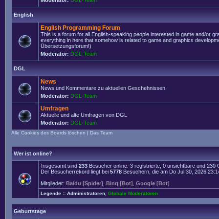
Moderator:
DGL-Team
English
English Programming Forum
This is a forum for all English-speaking people interested in game and/or g
everything in here that somehow is related to game and graphics developmen
Übersetzungsforum!)
Moderator:
DGL-Team
DGL
News
News und Kommentare zu aktuellen Geschehnissen.
Moderator:
DGL-Team
Umfragen
Aktuelle und alte Umfragen von DGL
Moderator:
DGL-Team
Alle Cookies des Boards löschen
|
Das Team
Wer ist online?
Insgesamt sind
233
Besucher online: 3 registrierte, 0 unsichtbare und 230
Der Besucherrekord liegt bei
5778
Besuchern, die am Do Jul 30, 2026 23:14 
Mitglieder:
Baidu [Spider]
,
Bing [Bot]
,
Google [Bot]
Legende ::
Administratoren
,
Globale Moderatoren
Geburtstage