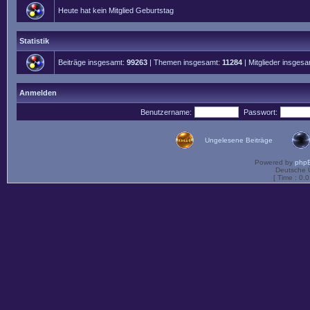
Heute hat kein Mitglied Geburtstag
Statistik
Beiträge insgesamt:
99263
| Themen insgesamt:
11284
| Mitglieder insges
Anmelden
Benutzername:
Passwort:
Ungelesene Beiträge
Powered by
php
Deutsche 
[ Time : 0.