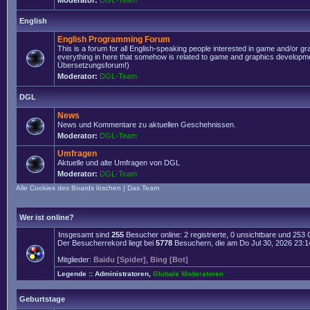
Moderator:
DGL-Team
English
English Programming Forum
This is a forum for all English-speaking people interested in game and/or g
everything in here that somehow is related to game and graphics developmen
Übersetzungsforum!)
Moderator:
DGL-Team
DGL
News
News und Kommentare zu aktuellen Geschehnissen.
Moderator:
DGL-Team
Umfragen
Aktuelle und alte Umfragen von DGL
Moderator:
DGL-Team
Alle Cookies des Boards löschen
|
Das Team
Wer ist online?
Insgesamt sind
255
Besucher online: 2 registrierte, 0 unsichtbare und 253
Der Besucherrekord liegt bei
5778
Besuchern, die am Do Jul 30, 2026 23:14 
Mitglieder:
Baidu [Spider]
,
Bing [Bot]
Legende ::
Administratoren
,
Globale Moderatoren
Geburtstage