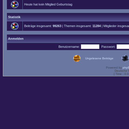
Heute hat kein Mitglied Geburtstag
Statistik
Beiträge insgesamt:
99263
| Themen insgesamt:
11284
| Mitglieder insges
Anmelden
Benutzername:
Passwort:
Ungelesene Beiträge
Powered by
php
Deutsche 
[ Time : 0.