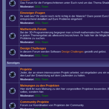
Das Forum für die Fortgeschrittenen unter Euch rund um das Thema Shade
Moderator:
DGL-Team
Einsteiger-Fragen
Ihr seid neu? Ihr steckt noch nicht richtig in der Materie? Dann postet Eure
entsprechend detailliert auf Eure Probleme eingehen!
Moderator:
DGL-Team
Mathematik-Forum
Bei der 3D-Programmierung begegnet man schnell mathematischen Problem
in jedem Themengebiet als allwissend bezeichnen. Ihr habt hier die Möglich
Probleme zu suchen.
Moderator:
DGL-Team
Design Challenges
In diesem Forum werden Software
Design Challenges
gestellt und gelöst.
Moderator:
DGL-Team
Sonstiges
Projekte
Jeder, der an einem interessanten Projekt arbeitet, sei eingeladen uns ein 
den Lauf der Entwicklung auf dem Laufenden zu halten.
Moderator:
DGL-Team
Meinungen zu den Projekten
Hier dürft ihr eure Meinung zu den hier vorgestellten Projekten loswerden. Bi
selbst, sondern hier.
Moderator:
DGL-Team
Community-Projekte
Forum zur Koordination von Projekten der Community.