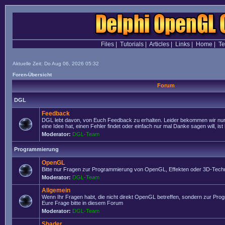
Files
|
Tutorials
|
Articles
|
Links
|
Home
|
T
Aktuelle Zeit: Do Aug 06, 2026 05:32
Foren-Übersicht
Forum
DGL
Feedback
DGL lebt davon, von Euch Feedback zu erhalten. Leider bekommen wir nur
eine Idee hat, einen Fehler findet oder einfach nur mal Danke sagen will, ist 
Moderator:
DGL-Team
Programmierung
OpenGL
Bitte nur Fragen zur Programmierung von OpenGL, Effekten oder 3D-Techn
Moderator:
DGL-Team
Allgemein
Wenn Ihr Fragen habt, die nicht direkt OpenGL betreffen, sondern zur Prog
Eure Frage bitte in diesem Forum
Moderator:
DGL-Team
Shader