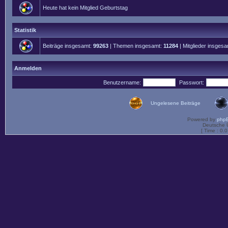
Heute hat kein Mitglied Geburtstag
Statistik
Beiträge insgesamt:
99263
| Themen insgesamt:
11284
| Mitglieder insges
Anmelden
Benutzername:
Passwort:
Ungelesene Beiträge
Powered by
php
Deutsche 
[ Time : 0.