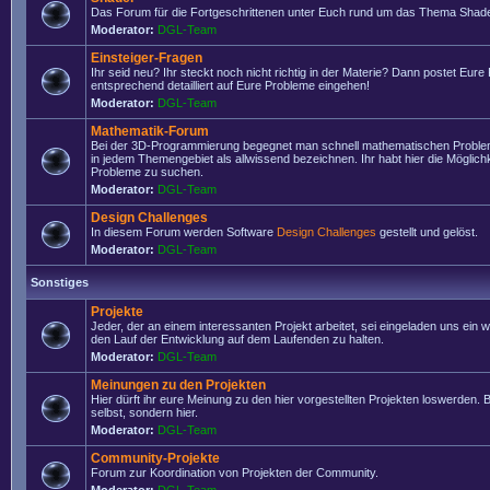
Das Forum für die Fortgeschrittenen unter Euch rund um das Thema Shade
Moderator:
DGL-Team
Einsteiger-Fragen
Ihr seid neu? Ihr steckt noch nicht richtig in der Materie? Dann postet Eure
entsprechend detailliert auf Eure Probleme eingehen!
Moderator:
DGL-Team
Mathematik-Forum
Bei der 3D-Programmierung begegnet man schnell mathematischen Problem
in jedem Themengebiet als allwissend bezeichnen. Ihr habt hier die Möglich
Probleme zu suchen.
Moderator:
DGL-Team
Design Challenges
In diesem Forum werden Software
Design Challenges
gestellt und gelöst.
Moderator:
DGL-Team
Sonstiges
Projekte
Jeder, der an einem interessanten Projekt arbeitet, sei eingeladen uns ein 
den Lauf der Entwicklung auf dem Laufenden zu halten.
Moderator:
DGL-Team
Meinungen zu den Projekten
Hier dürft ihr eure Meinung zu den hier vorgestellten Projekten loswerden. Bi
selbst, sondern hier.
Moderator:
DGL-Team
Community-Projekte
Forum zur Koordination von Projekten der Community.