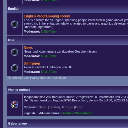
Moderator:
DGL-Team
English
English Programming Forum
This is a forum for all English-speaking people interested in game and/or g
everything in here that somehow is related to game and graphics developmen
Übersetzungsforum!)
Moderator:
DGL-Team
DGL
News
News und Kommentare zu aktuellen Geschehnissen.
Moderator:
DGL-Team
Umfragen
Aktuelle und alte Umfragen von DGL
Moderator:
DGL-Team
Alle Cookies des Boards löschen
|
Das Team
Wer ist online?
Insgesamt sind
235
Besucher online: 2 registrierte, 0 unsichtbare und 233
Der Besucherrekord liegt bei
5778
Besuchern, die am Do Jul 30, 2026 23:14 
Mitglieder:
Baidu [Spider]
,
Google [Bot]
Legende ::
Administratoren
,
Globale Moderatoren
Geburtstage