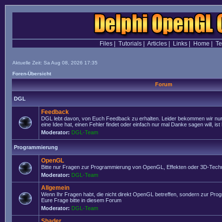
Files
|
Tutorials
|
Articles
|
Links
|
Home
|
T
Aktuelle Zeit: Sa Aug 08, 2026 17:35
Foren-Übersicht
Forum
DGL
Feedback
DGL lebt davon, von Euch Feedback zu erhalten. Leider bekommen wir nur
eine Idee hat, einen Fehler findet oder einfach nur mal Danke sagen will, ist 
Moderator:
DGL-Team
Programmierung
OpenGL
Bitte nur Fragen zur Programmierung von OpenGL, Effekten oder 3D-Techn
Moderator:
DGL-Team
Allgemein
Wenn Ihr Fragen habt, die nicht direkt OpenGL betreffen, sondern zur Prog
Eure Frage bitte in diesem Forum
Moderator:
DGL-Team
Shader