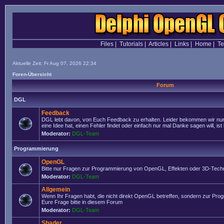
Files
|
Tutorials
|
Articles
|
Links
|
Home
|
T
Aktuelle Zeit: Fr Aug 07, 2026 22:34
Foren-Übersicht
Forum
DGL
Feedback
DGL lebt davon, von Euch Feedback zu erhalten. Leider bekommen wir nur
eine Idee hat, einen Fehler findet oder einfach nur mal Danke sagen will, ist 
Moderator:
DGL-Team
Programmierung
OpenGL
Bitte nur Fragen zur Programmierung von OpenGL, Effekten oder 3D-Techn
Moderator:
DGL-Team
Allgemein
Wenn Ihr Fragen habt, die nicht direkt OpenGL betreffen, sondern zur Prog
Eure Frage bitte in diesem Forum
Moderator:
DGL-Team
Shader