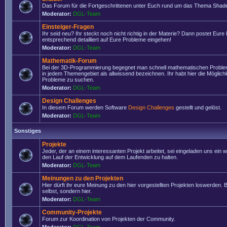
Das Forum für die Fortgeschrittenen unter Euch rund um das Thema Shade
Moderator:
DGL-Team
Einsteiger-Fragen
Ihr seid neu? Ihr steckt noch nicht richtig in der Materie? Dann postet Eure
entsprechend detailliert auf Eure Probleme eingehen!
Moderator:
DGL-Team
Mathematik-Forum
Bei der 3D-Programmierung begegnet man schnell mathematischen Problem
in jedem Themengebiet als allwissend bezeichnen. Ihr habt hier die Möglich
Probleme zu suchen.
Moderator:
DGL-Team
Design Challenges
In diesem Forum werden Software
Design Challenges
gestellt und gelöst.
Moderator:
DGL-Team
Sonstiges
Projekte
Jeder, der an einem interessanten Projekt arbeitet, sei eingeladen uns ein 
den Lauf der Entwicklung auf dem Laufenden zu halten.
Moderator:
DGL-Team
Meinungen zu den Projekten
Hier dürft ihr eure Meinung zu den hier vorgestellten Projekten loswerden. Bi
selbst, sondern hier.
Moderator:
DGL-Team
Community-Projekte
Forum zur Koordination von Projekten der Community.