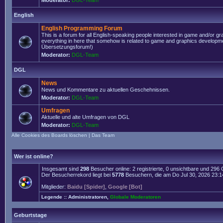
Moderator:
DGL-Team
English
English Programming Forum
This is a forum for all English-speaking people interested in game and/or g
everything in here that somehow is related to game and graphics developmen
Übersetzungsforum!)
Moderator:
DGL-Team
DGL
News
News und Kommentare zu aktuellen Geschehnissen.
Moderator:
DGL-Team
Umfragen
Aktuelle und alte Umfragen von DGL
Moderator:
DGL-Team
Alle Cookies des Boards löschen
|
Das Team
Wer ist online?
Insgesamt sind
298
Besucher online: 2 registrierte, 0 unsichtbare und 296
Der Besucherrekord liegt bei
5778
Besuchern, die am Do Jul 30, 2026 23:14 
Mitglieder:
Baidu [Spider]
,
Google [Bot]
Legende ::
Administratoren
,
Globale Moderatoren
Geburtstage