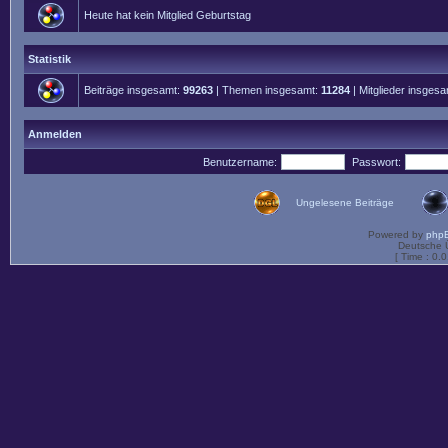
Heute hat kein Mitglied Geburtstag
Statistik
Beiträge insgesamt:
99263
| Themen insgesamt:
11284
| Mitglieder insges
Anmelden
Benutzername:
Passwort:
Ungelesene Beiträge
Powered by
php
Deutsche 
[ Time : 0.