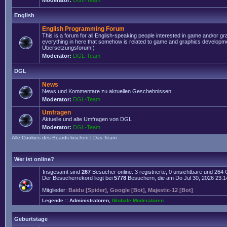
Moderator:
DGL-Team
English
English Programming Forum
This is a forum for all English-speaking people interested in game and/or g
everything in here that somehow is related to game and graphics developmen
Übersetzungsforum!)
Moderator:
DGL-Team
DGL
News
News und Kommentare zu aktuellen Geschehnissen.
Moderator:
DGL-Team
Umfragen
Aktuelle und alte Umfragen von DGL
Moderator:
DGL-Team
Alle Cookies des Boards löschen
|
Das Team
Wer ist online?
Insgesamt sind
267
Besucher online: 3 registrierte, 0 unsichtbare und 264
Der Besucherrekord liegt bei
5778
Besuchern, die am Do Jul 30, 2026 23:14 
Mitglieder:
Baidu [Spider]
,
Google [Bot]
,
Majestic-12 [Bot]
Legende ::
Administratoren
,
Globale Moderatoren
Geburtstage