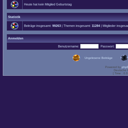
Heute hat kein Mitglied Geburtstag
Statistik
Beiträge insgesamt:
99263
| Themen insgesamt:
11284
| Mitglieder insges
Anmelden
Benutzername:
Passwort:
Ungelesene Beiträge
Powered by
php
Deutsche 
[ Time : 0.