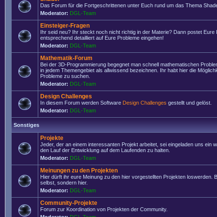
Das Forum für die Fortgeschrittenen unter Euch rund um das Thema Shade
Moderator:
DGL-Team
Einsteiger-Fragen
Ihr seid neu? Ihr steckt noch nicht richtig in der Materie? Dann postet Eure
entsprechend detailliert auf Eure Probleme eingehen!
Moderator:
DGL-Team
Mathematik-Forum
Bei der 3D-Programmierung begegnet man schnell mathematischen Problem
in jedem Themengebiet als allwissend bezeichnen. Ihr habt hier die Möglich
Probleme zu suchen.
Moderator:
DGL-Team
Design Challenges
In diesem Forum werden Software
Design Challenges
gestellt und gelöst.
Moderator:
DGL-Team
Sonstiges
Projekte
Jeder, der an einem interessanten Projekt arbeitet, sei eingeladen uns ein 
den Lauf der Entwicklung auf dem Laufenden zu halten.
Moderator:
DGL-Team
Meinungen zu den Projekten
Hier dürft ihr eure Meinung zu den hier vorgestellten Projekten loswerden. Bi
selbst, sondern hier.
Moderator:
DGL-Team
Community-Projekte
Forum zur Koordination von Projekten der Community.