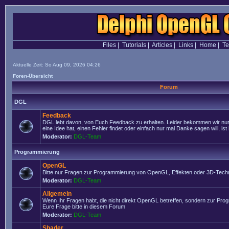
Files
|
Tutorials
|
Articles
|
Links
|
Home
|
T
Aktuelle Zeit: So Aug 09, 2026 04:26
Foren-Übersicht
Forum
DGL
Feedback
DGL lebt davon, von Euch Feedback zu erhalten. Leider bekommen wir nur
eine Idee hat, einen Fehler findet oder einfach nur mal Danke sagen will, ist 
Moderator:
DGL-Team
Programmierung
OpenGL
Bitte nur Fragen zur Programmierung von OpenGL, Effekten oder 3D-Techn
Moderator:
DGL-Team
Allgemein
Wenn Ihr Fragen habt, die nicht direkt OpenGL betreffen, sondern zur Prog
Eure Frage bitte in diesem Forum
Moderator:
DGL-Team
Shader