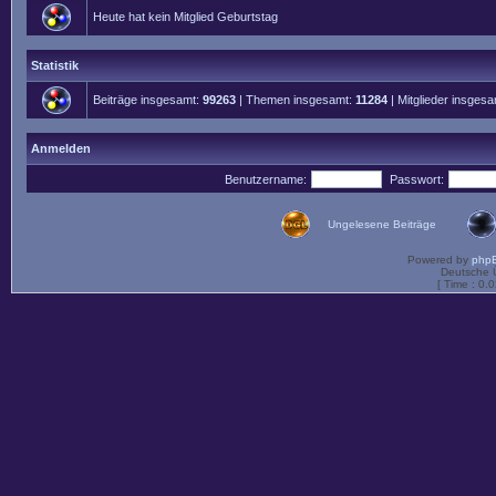
Heute hat kein Mitglied Geburtstag
Statistik
Beiträge insgesamt:
99263
| Themen insgesamt:
11284
| Mitglieder insges
Anmelden
Benutzername:
Passwort:
Ungelesene Beiträge
Powered by
php
Deutsche 
[ Time : 0.