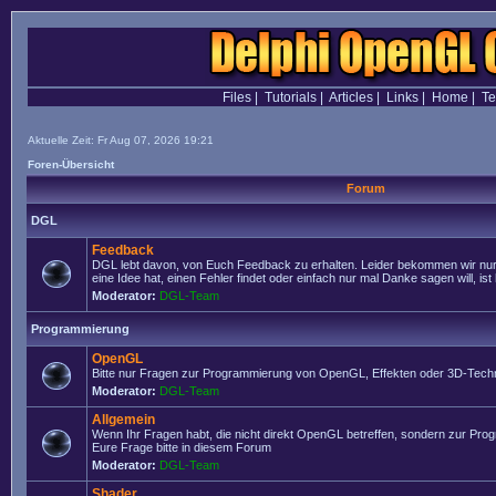
Files
|
Tutorials
|
Articles
|
Links
|
Home
|
T
Aktuelle Zeit: Fr Aug 07, 2026 19:21
Foren-Übersicht
Forum
DGL
Feedback
DGL lebt davon, von Euch Feedback zu erhalten. Leider bekommen wir nur
eine Idee hat, einen Fehler findet oder einfach nur mal Danke sagen will, ist 
Moderator:
DGL-Team
Programmierung
OpenGL
Bitte nur Fragen zur Programmierung von OpenGL, Effekten oder 3D-Techn
Moderator:
DGL-Team
Allgemein
Wenn Ihr Fragen habt, die nicht direkt OpenGL betreffen, sondern zur Prog
Eure Frage bitte in diesem Forum
Moderator:
DGL-Team
Shader