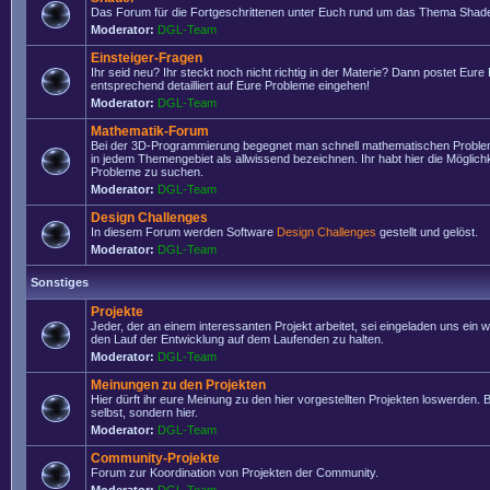
Das Forum für die Fortgeschrittenen unter Euch rund um das Thema Shade
Moderator:
DGL-Team
Einsteiger-Fragen
Ihr seid neu? Ihr steckt noch nicht richtig in der Materie? Dann postet Eure
entsprechend detailliert auf Eure Probleme eingehen!
Moderator:
DGL-Team
Mathematik-Forum
Bei der 3D-Programmierung begegnet man schnell mathematischen Problem
in jedem Themengebiet als allwissend bezeichnen. Ihr habt hier die Möglich
Probleme zu suchen.
Moderator:
DGL-Team
Design Challenges
In diesem Forum werden Software
Design Challenges
gestellt und gelöst.
Moderator:
DGL-Team
Sonstiges
Projekte
Jeder, der an einem interessanten Projekt arbeitet, sei eingeladen uns ein 
den Lauf der Entwicklung auf dem Laufenden zu halten.
Moderator:
DGL-Team
Meinungen zu den Projekten
Hier dürft ihr eure Meinung zu den hier vorgestellten Projekten loswerden. Bi
selbst, sondern hier.
Moderator:
DGL-Team
Community-Projekte
Forum zur Koordination von Projekten der Community.