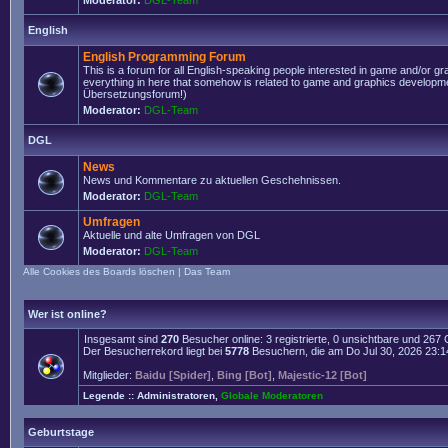
Moderator:
DGL-Team
English
English Programming Forum
This is a forum for all English-speaking people interested in game and/or g
everything in here that somehow is related to game and graphics developmen
Übersetzungsforum!)
Moderator:
DGL-Team
DGL
News
News und Kommentare zu aktuellen Geschehnissen.
Moderator:
DGL-Team
Umfragen
Aktuelle und alte Umfragen von DGL
Moderator:
DGL-Team
Alle Cookies des Boards löschen
|
Das Team
Wer ist online?
Insgesamt sind
270
Besucher online: 3 registrierte, 0 unsichtbare und 267
Der Besucherrekord liegt bei
5778
Besuchern, die am Do Jul 30, 2026 23:14 
Mitglieder:
Baidu [Spider]
,
Bing [Bot]
,
Majestic-12 [Bot]
Legende ::
Administratoren
,
Globale Moderatoren
Geburtstage