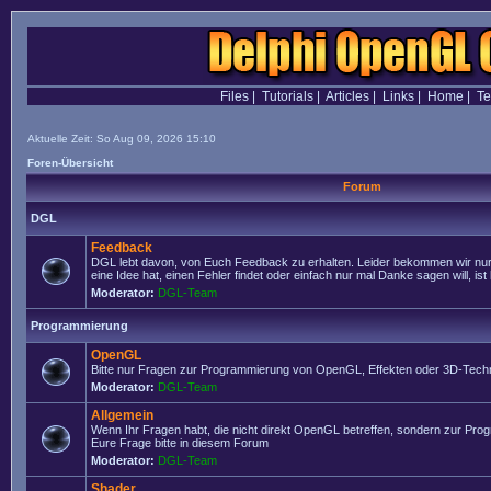
Files
|
Tutorials
|
Articles
|
Links
|
Home
|
T
Aktuelle Zeit: So Aug 09, 2026 15:10
Foren-Übersicht
Forum
DGL
Feedback
DGL lebt davon, von Euch Feedback zu erhalten. Leider bekommen wir nur
eine Idee hat, einen Fehler findet oder einfach nur mal Danke sagen will, ist 
Moderator:
DGL-Team
Programmierung
OpenGL
Bitte nur Fragen zur Programmierung von OpenGL, Effekten oder 3D-Techn
Moderator:
DGL-Team
Allgemein
Wenn Ihr Fragen habt, die nicht direkt OpenGL betreffen, sondern zur Prog
Eure Frage bitte in diesem Forum
Moderator:
DGL-Team
Shader