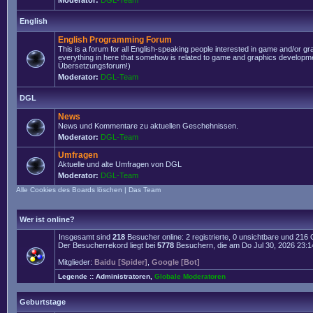
Moderator:
DGL-Team
English
English Programming Forum
This is a forum for all English-speaking people interested in game and/or g
everything in here that somehow is related to game and graphics developmen
Übersetzungsforum!)
Moderator:
DGL-Team
DGL
News
News und Kommentare zu aktuellen Geschehnissen.
Moderator:
DGL-Team
Umfragen
Aktuelle und alte Umfragen von DGL
Moderator:
DGL-Team
Alle Cookies des Boards löschen
|
Das Team
Wer ist online?
Insgesamt sind
218
Besucher online: 2 registrierte, 0 unsichtbare und 216
Der Besucherrekord liegt bei
5778
Besuchern, die am Do Jul 30, 2026 23:14 
Mitglieder:
Baidu [Spider]
,
Google [Bot]
Legende ::
Administratoren
,
Globale Moderatoren
Geburtstage