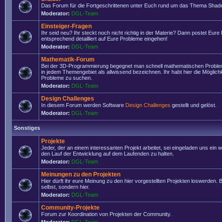
Das Forum für die Fortgeschrittenen unter Euch rund um das Thema Shade
Moderator:
DGL-Team
Einsteiger-Fragen
Ihr seid neu? Ihr steckt noch nicht richtig in der Materie? Dann postet Eure
entsprechend detailliert auf Eure Probleme eingehen!
Moderator:
DGL-Team
Mathematik-Forum
Bei der 3D-Programmierung begegnet man schnell mathematischen Problem
in jedem Themengebiet als allwissend bezeichnen. Ihr habt hier die Möglich
Probleme zu suchen.
Moderator:
DGL-Team
Design Challenges
In diesem Forum werden Software
Design Challenges
gestellt und gelöst.
Moderator:
DGL-Team
Sonstiges
Projekte
Jeder, der an einem interessanten Projekt arbeitet, sei eingeladen uns ein 
den Lauf der Entwicklung auf dem Laufenden zu halten.
Moderator:
DGL-Team
Meinungen zu den Projekten
Hier dürft ihr eure Meinung zu den hier vorgestellten Projekten loswerden. Bi
selbst, sondern hier.
Moderator:
DGL-Team
Community-Projekte
Forum zur Koordination von Projekten der Community.