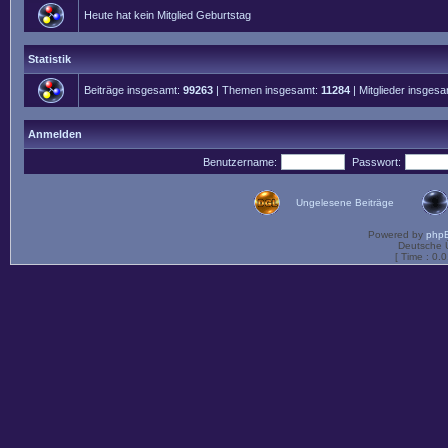
Heute hat kein Mitglied Geburtstag
Statistik
Beiträge insgesamt:
99263
| Themen insgesamt:
11284
| Mitglieder insges
Anmelden
Benutzername:
Passwort:
Ungelesene Beiträge
Powered by
php
Deutsche 
[ Time : 0.