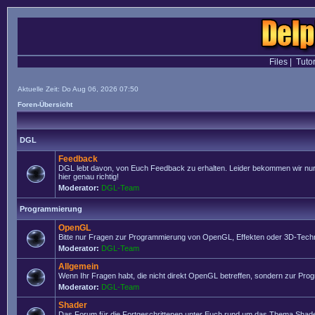
Files
|
Tutor
Aktuelle Zeit: Do Aug 06, 2026 07:50
Foren-Übersicht
DGL
Feedback
DGL lebt davon, von Euch Feedback zu erhalten. Leider bekommen wir nur se
hier genau richtig!
Moderator:
DGL-Team
Programmierung
OpenGL
Bitte nur Fragen zur Programmierung von OpenGL, Effekten oder 3D-Techn
Moderator:
DGL-Team
Allgemein
Wenn Ihr Fragen habt, die nicht direkt OpenGL betreffen, sondern zur Prog
Moderator:
DGL-Team
Shader
Das Forum für die Fortgeschrittenen unter Euch rund um das Thema Shade