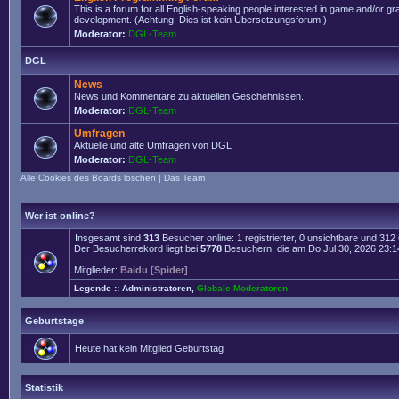
This is a forum for all English-speaking people interested in game and/or g
development. (Achtung! Dies ist kein Übersetzungsforum!)
Moderator:
DGL-Team
DGL
News
News und Kommentare zu aktuellen Geschehnissen.
Moderator:
DGL-Team
Umfragen
Aktuelle und alte Umfragen von DGL
Moderator:
DGL-Team
Alle Cookies des Boards löschen
|
Das Team
Wer ist online?
Insgesamt sind
313
Besucher online: 1 registrierter, 0 unsichtbare und 31
Der Besucherrekord liegt bei
5778
Besuchern, die am Do Jul 30, 2026 23:14 
Mitglieder:
Baidu [Spider]
Legende ::
Administratoren
,
Globale Moderatoren
Geburtstage
Heute hat kein Mitglied Geburtstag
Statistik