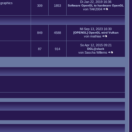
Di Jan 22, 2019 16:36
 graphics
309
1853
Software OpenGL to hardware OpenGL
von
TAK2004
Mi Sep 13, 2023 16:30
849
4588
[OPENGL] OpenGL wird Vulkan
von
mathias
So Apr 12, 2015 09:21
87
914
DGL@slack
von
Sascha Willems