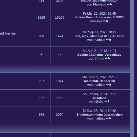
414
3399
Shader zusammensetzen
von
Phobeus
Fr Mär 22, 2024 19:45
1959
16268
Vulkan Demo Source mit SIGSEV
von
Aya
Mo Sep 11, 2023 18:21
t hier die
200
1424
min, max, clamp in der 2D-Ebene
von
mathias
Sa Sep 21, 2013 14:21
6
44
Design Challenge Vorschläge
von
Frase
Mo Feb 09, 2026 15:16
.
257
1814
manifoldc Render lib
von
mathias
So Feb 04, 2024 19:05
227
7182
@Idaland
von
i0n0s
Di Dez 23, 2014 19:42
164
3070
Shadersammlung überarbeiten
von
mathias