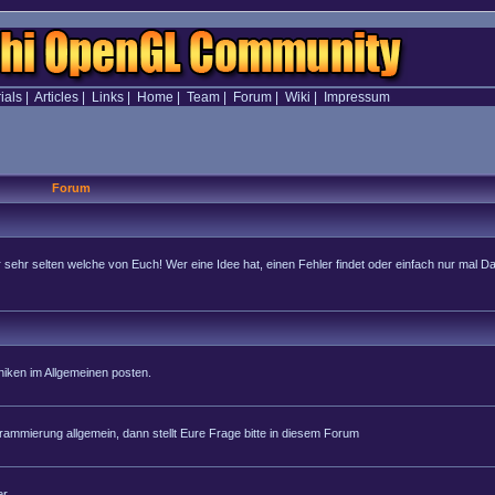
ials
|
Articles
|
Links
|
Home
|
Team
|
Forum
|
Wiki
|
Impressum
Forum
hr selten welche von Euch! Wer eine Idee hat, einen Fehler findet oder einfach nur mal Dan
iken im Allgemeinen posten.
rammierung allgemein, dann stellt Eure Frage bitte in diesem Forum
r.