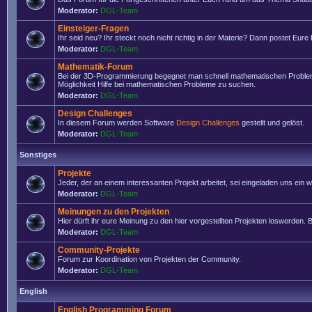
Moderator:
DGL-Team
Einsteiger-Fragen
Ihr seid neu? Ihr steckt noch nicht richtig in der Materie? Dann postet Eure
Moderator:
DGL-Team
Mathematik-Forum
Bei der 3D-Programmierung begegnet man schnell mathematischen Problemen
Möglichkeit Hilfe bei mathematischen Probleme zu suchen.
Moderator:
DGL-Team
Design Challenges
In diesem Forum werden Software
Design Challenges
gestellt und gelöst.
Moderator:
DGL-Team
Sonstiges
Projekte
Jeder, der an einem interessanten Projekt arbeitet, sei eingeladen uns ein
Moderator:
DGL-Team
Meinungen zu den Projekten
Hier dürft ihr eure Meinung zu den hier vorgestellten Projekten loswerden. Bi
Moderator:
DGL-Team
Community-Projekte
Forum zur Koordination von Projekten der Community.
Moderator:
DGL-Team
English
English Programming Forum