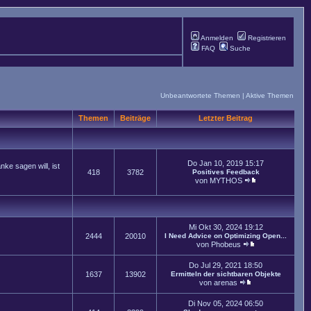
Anmelden
Registrieren
FAQ
Suche
Unbeantwortete Themen
|
Aktive Themen
Themen
Beiträge
Letzter Beitrag
Do Jan 10, 2019 15:17
ke sagen will, ist
418
3782
Positives Feedback
von
MYTHOS
Mi Okt 30, 2024 19:12
2444
20010
I Need Advice on Optimizing Open...
von
Phobeus
Do Jul 29, 2021 18:50
1637
13902
Ermitteln der sichtbaren Objekte
von
arenas
Di Nov 05, 2024 06:50