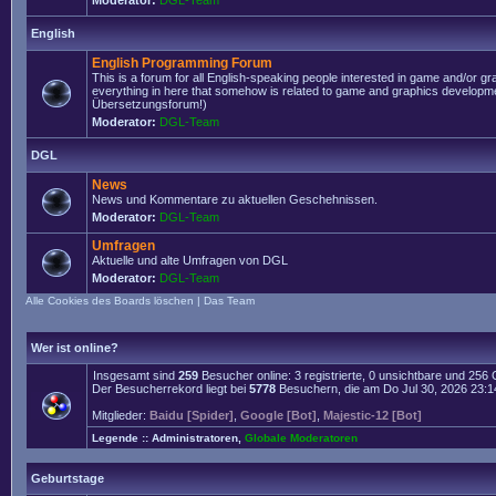
Moderator:
DGL-Team
English
English Programming Forum
This is a forum for all English-speaking people interested in game and/or g
everything in here that somehow is related to game and graphics developmen
Übersetzungsforum!)
Moderator:
DGL-Team
DGL
News
News und Kommentare zu aktuellen Geschehnissen.
Moderator:
DGL-Team
Umfragen
Aktuelle und alte Umfragen von DGL
Moderator:
DGL-Team
Alle Cookies des Boards löschen
|
Das Team
Wer ist online?
Insgesamt sind
259
Besucher online: 3 registrierte, 0 unsichtbare und 256
Der Besucherrekord liegt bei
5778
Besuchern, die am Do Jul 30, 2026 23:14 
Mitglieder:
Baidu [Spider]
,
Google [Bot]
,
Majestic-12 [Bot]
Legende ::
Administratoren
,
Globale Moderatoren
Geburtstage