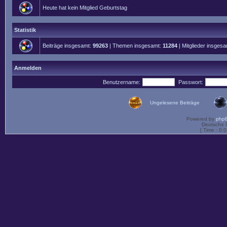
Heute hat kein Mitglied Geburtstag
Statistik
Beiträge insgesamt:
99263
| Themen insgesamt:
11284
| Mitglieder insges
Anmelden
Benutzername:
Passwort:
Ungelesene Beiträge
Powered by
php
Deutsche 
[ Time : 0.