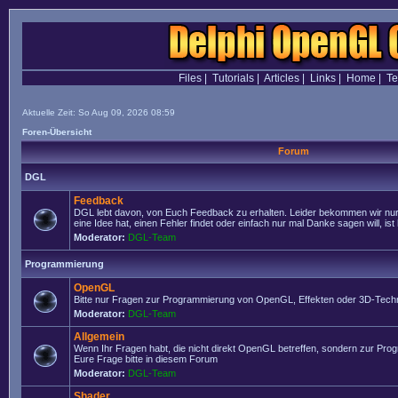
Files
|
Tutorials
|
Articles
|
Links
|
Home
|
T
Aktuelle Zeit: So Aug 09, 2026 08:59
Foren-Übersicht
Forum
DGL
Feedback
DGL lebt davon, von Euch Feedback zu erhalten. Leider bekommen wir nur
eine Idee hat, einen Fehler findet oder einfach nur mal Danke sagen will, ist 
Moderator:
DGL-Team
Programmierung
OpenGL
Bitte nur Fragen zur Programmierung von OpenGL, Effekten oder 3D-Techn
Moderator:
DGL-Team
Allgemein
Wenn Ihr Fragen habt, die nicht direkt OpenGL betreffen, sondern zur Prog
Eure Frage bitte in diesem Forum
Moderator:
DGL-Team
Shader