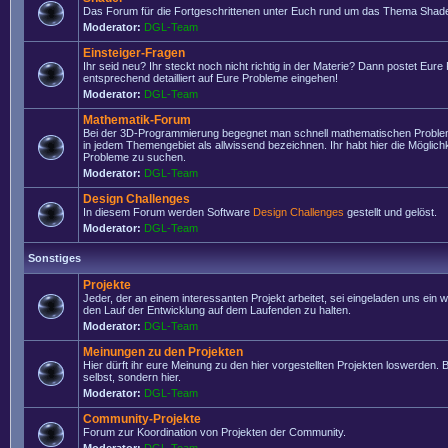
Das Forum für die Fortgeschrittenen unter Euch rund um das Thema Shade
Moderator:
DGL-Team
Einsteiger-Fragen
Ihr seid neu? Ihr steckt noch nicht richtig in der Materie? Dann postet Eure
entsprechend detailliert auf Eure Probleme eingehen!
Moderator:
DGL-Team
Mathematik-Forum
Bei der 3D-Programmierung begegnet man schnell mathematischen Problem
in jedem Themengebiet als allwissend bezeichnen. Ihr habt hier die Möglich
Probleme zu suchen.
Moderator:
DGL-Team
Design Challenges
In diesem Forum werden Software
Design Challenges
gestellt und gelöst.
Moderator:
DGL-Team
Sonstiges
Projekte
Jeder, der an einem interessanten Projekt arbeitet, sei eingeladen uns ein 
den Lauf der Entwicklung auf dem Laufenden zu halten.
Moderator:
DGL-Team
Meinungen zu den Projekten
Hier dürft ihr eure Meinung zu den hier vorgestellten Projekten loswerden. Bi
selbst, sondern hier.
Moderator:
DGL-Team
Community-Projekte
Forum zur Koordination von Projekten der Community.