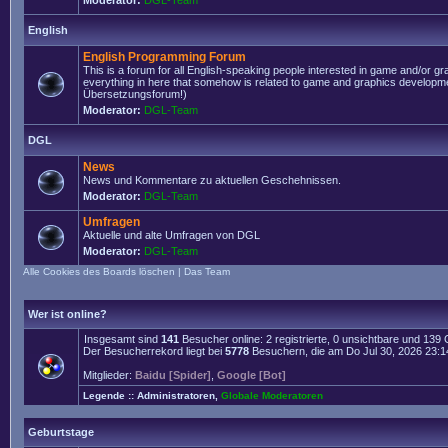
Moderator:
DGL-Team
English
English Programming Forum
This is a forum for all English-speaking people interested in game and/or g
everything in here that somehow is related to game and graphics developmen
Übersetzungsforum!)
Moderator:
DGL-Team
DGL
News
News und Kommentare zu aktuellen Geschehnissen.
Moderator:
DGL-Team
Umfragen
Aktuelle und alte Umfragen von DGL
Moderator:
DGL-Team
Alle Cookies des Boards löschen
|
Das Team
Wer ist online?
Insgesamt sind
141
Besucher online: 2 registrierte, 0 unsichtbare und 139
Der Besucherrekord liegt bei
5778
Besuchern, die am Do Jul 30, 2026 23:14 
Mitglieder:
Baidu [Spider]
,
Google [Bot]
Legende ::
Administratoren
,
Globale Moderatoren
Geburtstage