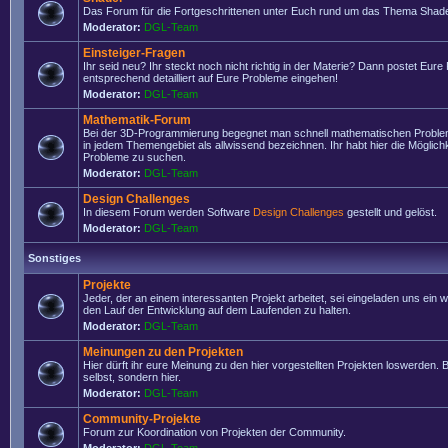
Das Forum für die Fortgeschrittenen unter Euch rund um das Thema Shade
Moderator:
DGL-Team
Einsteiger-Fragen
Ihr seid neu? Ihr steckt noch nicht richtig in der Materie? Dann postet Eure
entsprechend detailliert auf Eure Probleme eingehen!
Moderator:
DGL-Team
Mathematik-Forum
Bei der 3D-Programmierung begegnet man schnell mathematischen Problem
in jedem Themengebiet als allwissend bezeichnen. Ihr habt hier die Möglich
Probleme zu suchen.
Moderator:
DGL-Team
Design Challenges
In diesem Forum werden Software
Design Challenges
gestellt und gelöst.
Moderator:
DGL-Team
Sonstiges
Projekte
Jeder, der an einem interessanten Projekt arbeitet, sei eingeladen uns ein 
den Lauf der Entwicklung auf dem Laufenden zu halten.
Moderator:
DGL-Team
Meinungen zu den Projekten
Hier dürft ihr eure Meinung zu den hier vorgestellten Projekten loswerden. Bi
selbst, sondern hier.
Moderator:
DGL-Team
Community-Projekte
Forum zur Koordination von Projekten der Community.