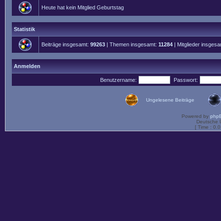
Heute hat kein Mitglied Geburtstag
Statistik
Beiträge insgesamt:
99263
| Themen insgesamt:
11284
| Mitglieder insges
Anmelden
Benutzername:
Passwort:
Ungelesene Beiträge
Powered by
php
Deutsche 
[ Time : 0.