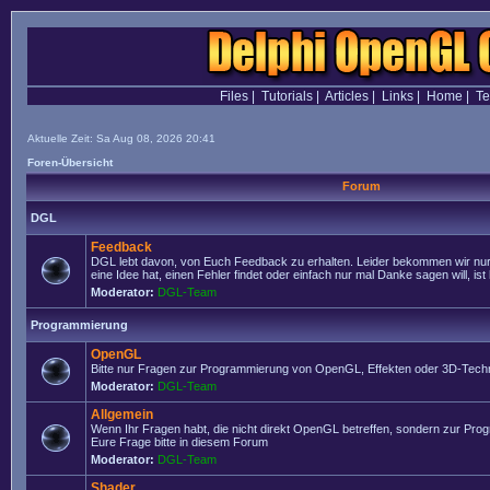
Files
|
Tutorials
|
Articles
|
Links
|
Home
|
T
Aktuelle Zeit: Sa Aug 08, 2026 20:41
Foren-Übersicht
Forum
DGL
Feedback
DGL lebt davon, von Euch Feedback zu erhalten. Leider bekommen wir nur
eine Idee hat, einen Fehler findet oder einfach nur mal Danke sagen will, ist 
Moderator:
DGL-Team
Programmierung
OpenGL
Bitte nur Fragen zur Programmierung von OpenGL, Effekten oder 3D-Techn
Moderator:
DGL-Team
Allgemein
Wenn Ihr Fragen habt, die nicht direkt OpenGL betreffen, sondern zur Prog
Eure Frage bitte in diesem Forum
Moderator:
DGL-Team
Shader