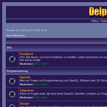
Files
|
Tutor
Aktuelle Zeit: Sa Aug 08, 2026 14:16
Foren-Übersicht
DGL
Feedback
DGL lebt davon, von Euch Feedback zu erhalten. Leider bekommen wir nur se
hier genau richtig!
Moderator:
DGL-Team
Programmierung
OpenGL
Bitte nur Fragen zur Programmierung von OpenGL, Effekten oder 3D-Techn
Moderator:
DGL-Team
Allgemein
Wenn Ihr Fragen habt, die nicht direkt OpenGL betreffen, sondern zur Prog
Moderator:
DGL-Team
Shader
Das Forum für die Fortgeschrittenen unter Euch rund um das Thema Shade