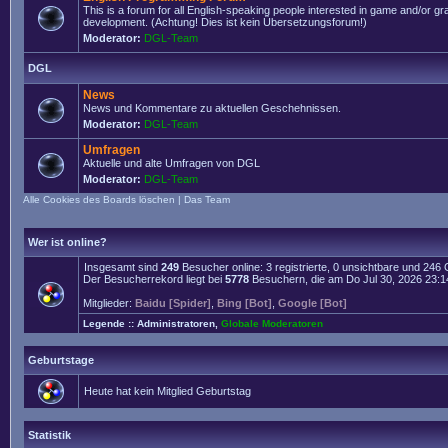
This is a forum for all English-speaking people interested in game and/or g
development. (Achtung! Dies ist kein Übersetzungsforum!)
Moderator:
DGL-Team
DGL
News
News und Kommentare zu aktuellen Geschehnissen.
Moderator:
DGL-Team
Umfragen
Aktuelle und alte Umfragen von DGL
Moderator:
DGL-Team
Alle Cookies des Boards löschen
|
Das Team
Wer ist online?
Insgesamt sind
249
Besucher online: 3 registrierte, 0 unsichtbare und 246
Der Besucherrekord liegt bei
5778
Besuchern, die am Do Jul 30, 2026 23:14 
Mitglieder:
Baidu [Spider]
,
Bing [Bot]
,
Google [Bot]
Legende ::
Administratoren
,
Globale Moderatoren
Geburtstage
Heute hat kein Mitglied Geburtstag
Statistik