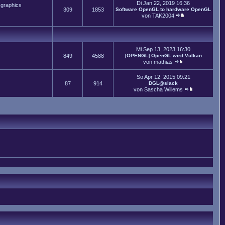
Di Jan 22, 2019 16:36
 graphics
309
1853
Software OpenGL to hardware OpenGL
von
TAK2004
Mi Sep 13, 2023 16:30
849
4588
[OPENGL] OpenGL wird Vulkan
von
mathias
So Apr 12, 2015 09:21
87
914
DGL@slack
von
Sascha Willems