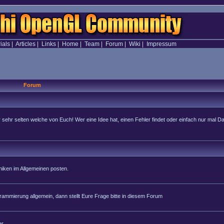
ials
|
Articles
|
Links
|
Home
|
Team
|
Forum
|
Wiki
|
Impressum
Forum
hr selten welche von Euch! Wer eine Idee hat, einen Fehler findet oder einfach nur mal Dan
iken im Allgemeinen posten.
rammierung allgemein, dann stellt Eure Frage bitte in diesem Forum
r.