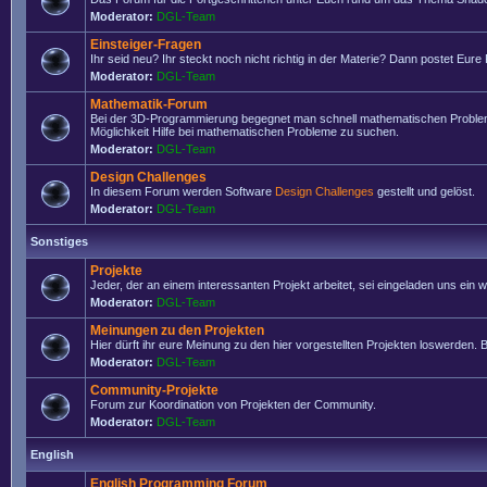
Moderator:
DGL-Team
Einsteiger-Fragen
Ihr seid neu? Ihr steckt noch nicht richtig in der Materie? Dann postet Eure
Moderator:
DGL-Team
Mathematik-Forum
Bei der 3D-Programmierung begegnet man schnell mathematischen Problemen
Möglichkeit Hilfe bei mathematischen Probleme zu suchen.
Moderator:
DGL-Team
Design Challenges
In diesem Forum werden Software
Design Challenges
gestellt und gelöst.
Moderator:
DGL-Team
Sonstiges
Projekte
Jeder, der an einem interessanten Projekt arbeitet, sei eingeladen uns ein
Moderator:
DGL-Team
Meinungen zu den Projekten
Hier dürft ihr eure Meinung zu den hier vorgestellten Projekten loswerden. Bi
Moderator:
DGL-Team
Community-Projekte
Forum zur Koordination von Projekten der Community.
Moderator:
DGL-Team
English
English Programming Forum