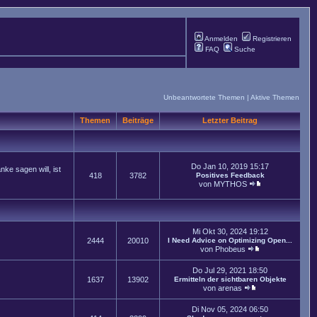
Anmelden
Registrieren
FAQ
Suche
Unbeantwortete Themen
|
Aktive Themen
Themen
Beiträge
Letzter Beitrag
Do Jan 10, 2019 15:17
ke sagen will, ist
418
3782
Positives Feedback
von
MYTHOS
Mi Okt 30, 2024 19:12
2444
20010
I Need Advice on Optimizing Open...
von
Phobeus
Do Jul 29, 2021 18:50
1637
13902
Ermitteln der sichtbaren Objekte
von
arenas
Di Nov 05, 2024 06:50