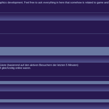
raphics development. Feel free to ask everything in here that somehow is related to game and
 Gäste (basierend auf den aktiven Besuchern der letzten 5 Minuten)
gleichzeitig online waren.