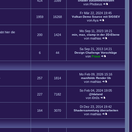
414
3399
Shader zusammensetzen
von
Phobeus
Fr Mär 22, 2024 19:45
1959
16268
Vulkan Demo Source mit SIGSEV
von
Aya
Mo Sep 11, 2023 18:21
t hier die
200
1424
min, max, clamp in der 2D-Ebene
von
mathias
Sa Sep 21, 2013 14:21
6
44
Design Challenge Vorschläge
von
Frase
Mo Feb 09, 2026 15:16
.
257
1814
manifoldc Render lib
von
mathias
So Feb 04, 2024 19:05
227
7182
@Idaland
von
i0n0s
Di Dez 23, 2014 19:42
164
3070
Shadersammlung überarbeiten
von
mathias