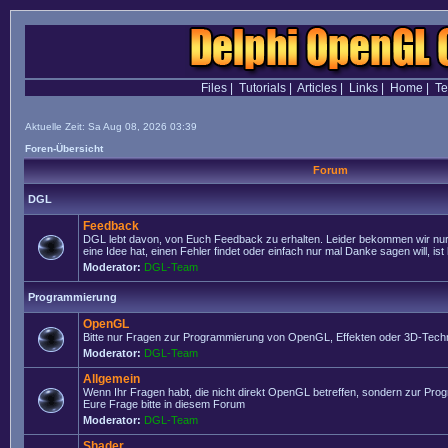
Files
|
Tutorials
|
Articles
|
Links
|
Home
|
T
Aktuelle Zeit: Sa Aug 08, 2026 03:39
Foren-Übersicht
Forum
DGL
Feedback
DGL lebt davon, von Euch Feedback zu erhalten. Leider bekommen wir nur
eine Idee hat, einen Fehler findet oder einfach nur mal Danke sagen will, ist 
Moderator:
DGL-Team
Programmierung
OpenGL
Bitte nur Fragen zur Programmierung von OpenGL, Effekten oder 3D-Techn
Moderator:
DGL-Team
Allgemein
Wenn Ihr Fragen habt, die nicht direkt OpenGL betreffen, sondern zur Prog
Eure Frage bitte in diesem Forum
Moderator:
DGL-Team
Shader