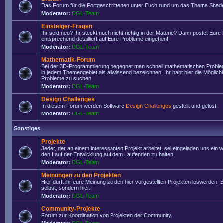
Das Forum für die Fortgeschrittenen unter Euch rund um das Thema Shade
Moderator:
DGL-Team
Einsteiger-Fragen
Ihr seid neu? Ihr steckt noch nicht richtig in der Materie? Dann postet Eure
entsprechend detailliert auf Eure Probleme eingehen!
Moderator:
DGL-Team
Mathematik-Forum
Bei der 3D-Programmierung begegnet man schnell mathematischen Problem
in jedem Themengebiet als allwissend bezeichnen. Ihr habt hier die Möglich
Probleme zu suchen.
Moderator:
DGL-Team
Design Challenges
In diesem Forum werden Software
Design Challenges
gestellt und gelöst.
Moderator:
DGL-Team
Sonstiges
Projekte
Jeder, der an einem interessanten Projekt arbeitet, sei eingeladen uns ein 
den Lauf der Entwicklung auf dem Laufenden zu halten.
Moderator:
DGL-Team
Meinungen zu den Projekten
Hier dürft ihr eure Meinung zu den hier vorgestellten Projekten loswerden. Bi
selbst, sondern hier.
Moderator:
DGL-Team
Community-Projekte
Forum zur Koordination von Projekten der Community.