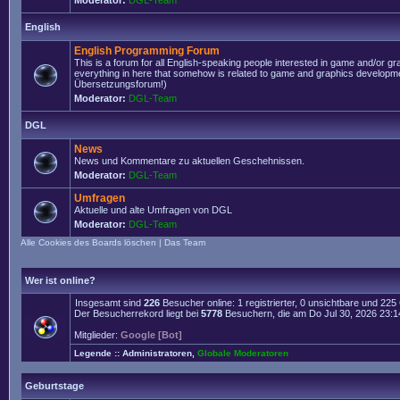
Moderator:
DGL-Team
English
English Programming Forum
This is a forum for all English-speaking people interested in game and/or g
everything in here that somehow is related to game and graphics developmen
Übersetzungsforum!)
Moderator:
DGL-Team
DGL
News
News und Kommentare zu aktuellen Geschehnissen.
Moderator:
DGL-Team
Umfragen
Aktuelle und alte Umfragen von DGL
Moderator:
DGL-Team
Alle Cookies des Boards löschen
|
Das Team
Wer ist online?
Insgesamt sind
226
Besucher online: 1 registrierter, 0 unsichtbare und 22
Der Besucherrekord liegt bei
5778
Besuchern, die am Do Jul 30, 2026 23:14 
Mitglieder:
Google [Bot]
Legende ::
Administratoren
,
Globale Moderatoren
Geburtstage