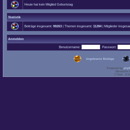
Heute hat kein Mitglied Geburtstag
Statistik
Beiträge insgesamt:
99263
| Themen insgesamt:
11284
| Mitglieder insges
Anmelden
Benutzername:
Passwort:
Ungelesene Beiträge
Powered by
php
Deutsche 
[ Time : 0.