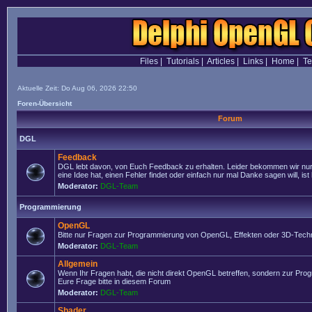
Files
|
Tutorials
|
Articles
|
Links
|
Home
|
T
Aktuelle Zeit: Do Aug 06, 2026 22:50
Foren-Übersicht
Forum
DGL
Feedback
DGL lebt davon, von Euch Feedback zu erhalten. Leider bekommen wir nur
eine Idee hat, einen Fehler findet oder einfach nur mal Danke sagen will, ist 
Moderator:
DGL-Team
Programmierung
OpenGL
Bitte nur Fragen zur Programmierung von OpenGL, Effekten oder 3D-Techn
Moderator:
DGL-Team
Allgemein
Wenn Ihr Fragen habt, die nicht direkt OpenGL betreffen, sondern zur Prog
Eure Frage bitte in diesem Forum
Moderator:
DGL-Team
Shader