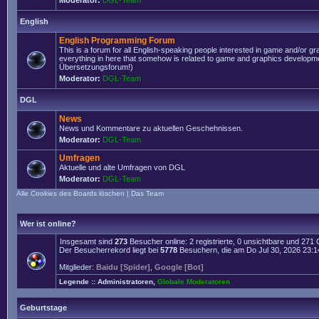
Moderator:
DGL-Team
English
English Programming Forum
This is a forum for all English-speaking people interested in game and/or g
everything in here that somehow is related to game and graphics developmen
Übersetzungsforum!)
Moderator:
DGL-Team
DGL
News
News und Kommentare zu aktuellen Geschehnissen.
Moderator:
DGL-Team
Umfragen
Aktuelle und alte Umfragen von DGL
Moderator:
DGL-Team
Alle Cookies des Boards löschen
|
Das Team
Wer ist online?
Insgesamt sind
273
Besucher online: 2 registrierte, 0 unsichtbare und 271
Der Besucherrekord liegt bei
5778
Besuchern, die am Do Jul 30, 2026 23:14 
Mitglieder:
Baidu [Spider]
,
Google [Bot]
Legende ::
Administratoren
,
Globale Moderatoren
Geburtstage