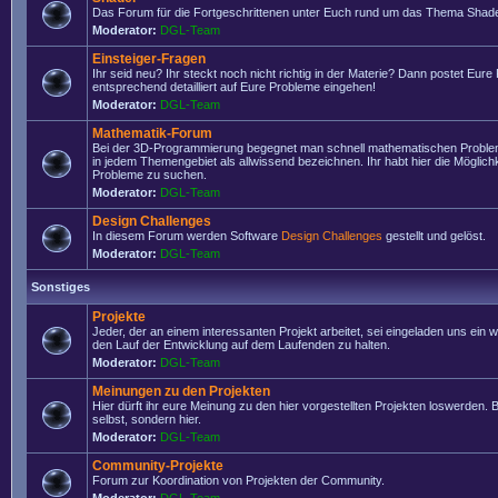
Das Forum für die Fortgeschrittenen unter Euch rund um das Thema Shade
Moderator:
DGL-Team
Einsteiger-Fragen
Ihr seid neu? Ihr steckt noch nicht richtig in der Materie? Dann postet Eure
entsprechend detailliert auf Eure Probleme eingehen!
Moderator:
DGL-Team
Mathematik-Forum
Bei der 3D-Programmierung begegnet man schnell mathematischen Problem
in jedem Themengebiet als allwissend bezeichnen. Ihr habt hier die Möglich
Probleme zu suchen.
Moderator:
DGL-Team
Design Challenges
In diesem Forum werden Software
Design Challenges
gestellt und gelöst.
Moderator:
DGL-Team
Sonstiges
Projekte
Jeder, der an einem interessanten Projekt arbeitet, sei eingeladen uns ein 
den Lauf der Entwicklung auf dem Laufenden zu halten.
Moderator:
DGL-Team
Meinungen zu den Projekten
Hier dürft ihr eure Meinung zu den hier vorgestellten Projekten loswerden. Bi
selbst, sondern hier.
Moderator:
DGL-Team
Community-Projekte
Forum zur Koordination von Projekten der Community.