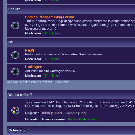
Moderator:
DGL-Team
English
English Programming Forum
This is a forum for all English-speaking people interested in game and/or g
everything in here that somehow is related to game and graphics developmen
Übersetzungsforum!)
Moderator:
DGL-Team
DGL
News
News und Kommentare zu aktuellen Geschehnissen.
Moderator:
DGL-Team
Umfragen
Aktuelle und alte Umfragen von DGL
Moderator:
DGL-Team
Alle Cookies des Boards löschen
|
Das Team
Wer ist online?
Insgesamt sind
247
Besucher online: 2 registrierte, 0 unsichtbare und 245
Der Besucherrekord liegt bei
5778
Besuchern, die am Do Jul 30, 2026 23:14 
Mitglieder:
Baidu [Spider]
,
Google [Bot]
Legende ::
Administratoren
,
Globale Moderatoren
Geburtstage