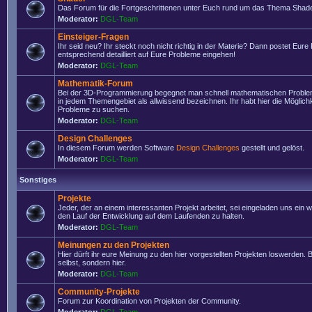
Das Forum für die Fortgeschrittenen unter Euch rund um das Thema Shade
Moderator:
DGL-Team
Einsteiger-Fragen
Ihr seid neu? Ihr steckt noch nicht richtig in der Materie? Dann postet Eure
entsprechend detailliert auf Eure Probleme eingehen!
Moderator:
DGL-Team
Mathematik-Forum
Bei der 3D-Programmierung begegnet man schnell mathematischen Problem
in jedem Themengebiet als allwissend bezeichnen. Ihr habt hier die Möglich
Probleme zu suchen.
Moderator:
DGL-Team
Design Challenges
In diesem Forum werden Software
Design Challenges
gestellt und gelöst.
Moderator:
DGL-Team
Sonstiges
Projekte
Jeder, der an einem interessanten Projekt arbeitet, sei eingeladen uns ein 
den Lauf der Entwicklung auf dem Laufenden zu halten.
Moderator:
DGL-Team
Meinungen zu den Projekten
Hier dürft ihr eure Meinung zu den hier vorgestellten Projekten loswerden. Bi
selbst, sondern hier.
Moderator:
DGL-Team
Community-Projekte
Forum zur Koordination von Projekten der Community.