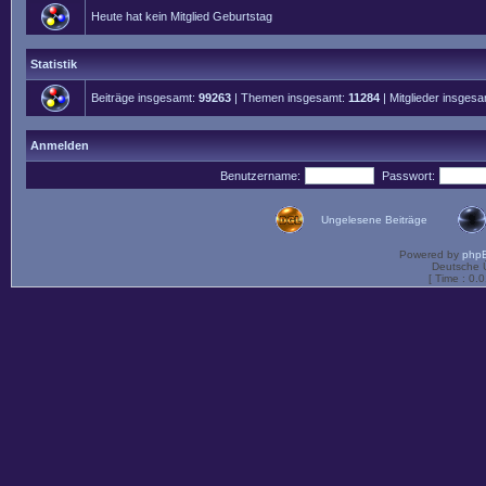
Heute hat kein Mitglied Geburtstag
Statistik
Beiträge insgesamt:
99263
| Themen insgesamt:
11284
| Mitglieder insges
Anmelden
Benutzername:
Passwort:
Ungelesene Beiträge
Powered by
php
Deutsche 
[ Time : 0.