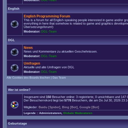
Moderator:
DGL-Team
English
English Programming Forum
This is a forum for all English-speaking people interested in game and/or g
everything in here that somehow is related to game and graphics developmen
Übersetzungsforum!)
Moderator:
DGL-Team
DGL
News
News und Kommentare zu aktuellen Geschehnissen.
Moderator:
DGL-Team
Umfragen
Aktuelle und alte Umfragen von DGL
Moderator:
DGL-Team
Alle Cookies des Boards löschen
|
Das Team
Wer ist online?
Insgesamt sind
150
Besucher online: 3 registrierte, 0 unsichtbare und 147
Der Besucherrekord liegt bei
5778
Besuchern, die am Do Jul 30, 2026 23:14 
Mitglieder:
Baidu [Spider]
,
Bing [Bot]
,
Google [Bot]
Legende ::
Administratoren
,
Globale Moderatoren
Geburtstage