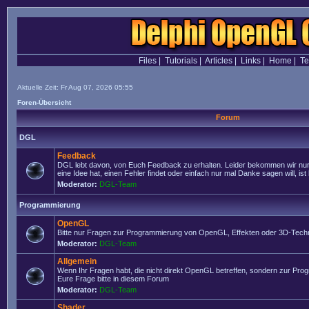
Files
|
Tutorials
|
Articles
|
Links
|
Home
|
T
Aktuelle Zeit: Fr Aug 07, 2026 05:55
Foren-Übersicht
Forum
DGL
Feedback
DGL lebt davon, von Euch Feedback zu erhalten. Leider bekommen wir nur
eine Idee hat, einen Fehler findet oder einfach nur mal Danke sagen will, ist 
Moderator:
DGL-Team
Programmierung
OpenGL
Bitte nur Fragen zur Programmierung von OpenGL, Effekten oder 3D-Techn
Moderator:
DGL-Team
Allgemein
Wenn Ihr Fragen habt, die nicht direkt OpenGL betreffen, sondern zur Prog
Eure Frage bitte in diesem Forum
Moderator:
DGL-Team
Shader