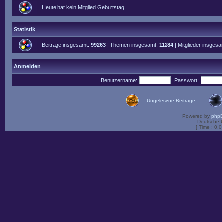
Heute hat kein Mitglied Geburtstag
Statistik
Beiträge insgesamt:
99263
| Themen insgesamt:
11284
| Mitglieder insges
Anmelden
Benutzername:
Passwort:
Ungelesene Beiträge
Powered by
php
Deutsche 
[ Time : 0.