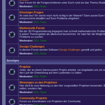
Das Forum für die Fortgeschrittenen unter Euch rund um das Thema Shade
Moderator:
DGL-Team
Einsteiger-Fragen
Ihr seid neu? Ihr steckt noch nicht richtig in der Materie? Dann postet Eure
entsprechend detailliert auf Eure Probleme eingehen!
Moderator:
DGL-Team
Mathematik-Forum
Bei der 3D-Programmierung begegnet man schnell mathematischen Problem
in jedem Themengebiet als allwissend bezeichnen. Ihr habt hier die Möglich
Probleme zu suchen.
Moderator:
DGL-Team
Design Challenges
In diesem Forum werden Software
Design Challenges
gestellt und gelöst.
Moderator:
DGL-Team
Sonstiges
Projekte
Jeder, der an einem interessanten Projekt arbeitet, sei eingeladen uns ein 
den Lauf der Entwicklung auf dem Laufenden zu halten.
Moderator:
DGL-Team
Meinungen zu den Projekten
Hier dürft ihr eure Meinung zu den hier vorgestellten Projekten loswerden. Bi
selbst, sondern hier.
Moderator:
DGL-Team
Community-Projekte
Forum zur Koordination von Projekten der Community.