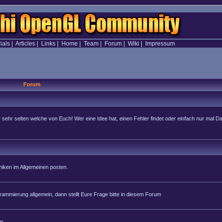
ials
|
Articles
|
Links
|
Home
|
Team
|
Forum
|
Wiki
|
Impressum
Forum
hr selten welche von Euch! Wer eine Idee hat, einen Fehler findet oder einfach nur mal Dan
iken im Allgemeinen posten.
rammierung allgemein, dann stellt Eure Frage bitte in diesem Forum
r.