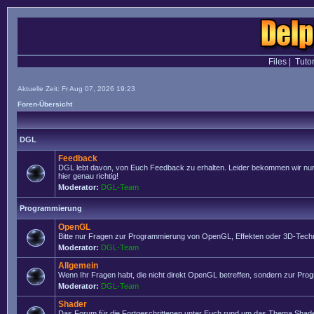
Files
|
Tutor
Aktuelle Zeit: Fr Aug 07, 2026 19:23
Foren-Übersicht
DGL
Feedback
DGL lebt davon, von Euch Feedback zu erhalten. Leider bekommen wir nur se
hier genau richtig!
Moderator:
DGL-Team
Programmierung
OpenGL
Bitte nur Fragen zur Programmierung von OpenGL, Effekten oder 3D-Techn
Moderator:
DGL-Team
Allgemein
Wenn Ihr Fragen habt, die nicht direkt OpenGL betreffen, sondern zur Prog
Moderator:
DGL-Team
Shader
Das Forum für die Fortgeschrittenen unter Euch rund um das Thema Shade