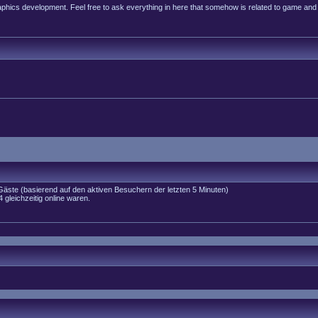
raphics development. Feel free to ask everything in here that somehow is related to game and
 Gäste (basierend auf den aktiven Besuchern der letzten 5 Minuten)
gleichzeitig online waren.