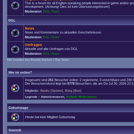
This is a forum for all English-speaking people interested in game and/or g
development. (Achtung! Dies ist kein Übersetzungsforum!)
Moderator:
DGL-Team
DGL
News
News und Kommentare zu aktuellen Geschehnissen.
Moderator:
DGL-Team
Umfragen
Aktuelle und alte Umfragen von DGL
Moderator:
DGL-Team
Alle Cookies des Boards löschen
|
Das Team
Wer ist online?
Insgesamt sind
251
Besucher online: 2 registrierte, 0 unsichtbare und 249
Der Besucherrekord liegt bei
5778
Besuchern, die am Do Jul 30, 2026 23:14 
Mitglieder:
Baidu [Spider]
,
Bing [Bot]
Legende ::
Administratoren
,
Globale Moderatoren
Geburtstage
Heute hat kein Mitglied Geburtstag
Statistik