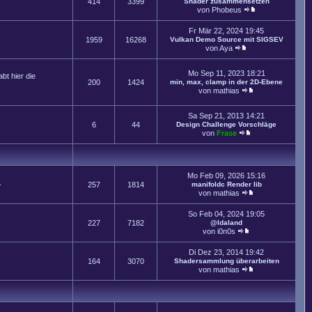
414
3399
Shader zusammensetzen
von
Phobeus
Fr Mär 22, 2024 19:45
1959
16268
Vulkan Demo Source mit SIGSEV
von
Aya
Mo Sep 11, 2023 18:21
t hier die
200
1424
min, max, clamp in der 2D-Ebene
von
mathias
Sa Sep 21, 2013 14:21
6
44
Design Challenge Vorschläge
von
Frase
Mo Feb 09, 2026 15:16
.
257
1814
manifoldc Render lib
von
mathias
So Feb 04, 2024 19:05
227
7182
@Idaland
von
i0n0s
Di Dez 23, 2014 19:42
164
3070
Shadersammlung überarbeiten
von
mathias