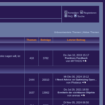
Anmelden
Registrieren
FAQ
Suche
Unbeantwortete Themen
|
Aktive Themen
Themen
Beiträge
Letzter Beitrag
Do Jan 10, 2019 15:17
ke sagen will, ist
418
3782
Positives Feedback
von
MYTHOS
Mi Okt 30, 2024 19:12
2444
20010
I Need Advice on Optimizing Open...
von
Phobeus
Do Jul 29, 2021 18:50
1637
13902
Ermitteln der sichtbaren Objekte
von
arenas
Di Nov 05, 2024 06:50