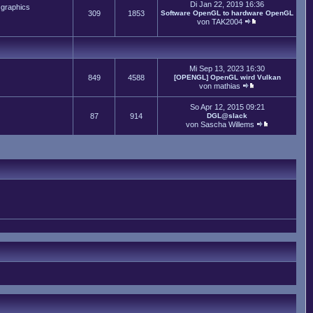
Di Jan 22, 2019 16:36
 graphics
309
1853
Software OpenGL to hardware OpenGL
von
TAK2004
Mi Sep 13, 2023 16:30
849
4588
[OPENGL] OpenGL wird Vulkan
von
mathias
So Apr 12, 2015 09:21
87
914
DGL@slack
von
Sascha Willems