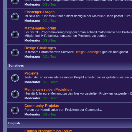
Moderator:
DGL-Team
Einsteiger-Fragen
Ihr seid neu? Ihr steckt noch nicht richtig in der Materie? Dann postet Eure
Moderator:
DGL-Team
Mathematik-Forum
Bei der 3D-Programmierung begegnet man schnell mathematischen Problemen
Möglichkeit Hilfe bei mathematischen Probleme zu suchen.
Moderator:
DGL-Team
Design Challenges
In diesem Forum werden Software
Design Challenges
gestellt und gelöst.
Moderator:
DGL-Team
Sonstiges
Projekte
Jeder, der an einem interessanten Projekt arbeitet, sei eingeladen uns ein
Moderator:
DGL-Team
Meinungen zu den Projekten
Hier dürft ihr eure Meinung zu den hier vorgestellten Projekten loswerden. Bi
Moderator:
DGL-Team
Community-Projekte
Forum zur Koordination von Projekten der Community.
Moderator:
DGL-Team
English
English Programming Forum