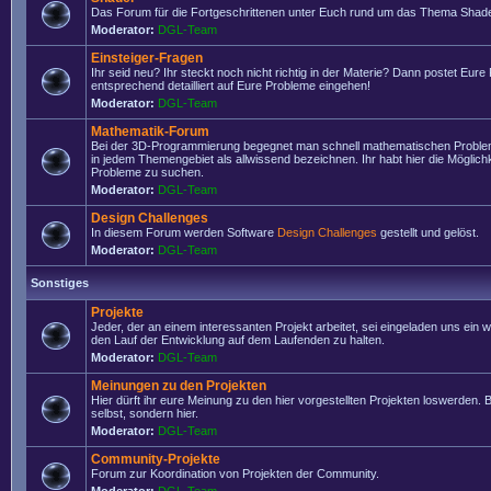
Das Forum für die Fortgeschrittenen unter Euch rund um das Thema Shade
Moderator:
DGL-Team
Einsteiger-Fragen
Ihr seid neu? Ihr steckt noch nicht richtig in der Materie? Dann postet Eure
entsprechend detailliert auf Eure Probleme eingehen!
Moderator:
DGL-Team
Mathematik-Forum
Bei der 3D-Programmierung begegnet man schnell mathematischen Problem
in jedem Themengebiet als allwissend bezeichnen. Ihr habt hier die Möglich
Probleme zu suchen.
Moderator:
DGL-Team
Design Challenges
In diesem Forum werden Software
Design Challenges
gestellt und gelöst.
Moderator:
DGL-Team
Sonstiges
Projekte
Jeder, der an einem interessanten Projekt arbeitet, sei eingeladen uns ein 
den Lauf der Entwicklung auf dem Laufenden zu halten.
Moderator:
DGL-Team
Meinungen zu den Projekten
Hier dürft ihr eure Meinung zu den hier vorgestellten Projekten loswerden. Bi
selbst, sondern hier.
Moderator:
DGL-Team
Community-Projekte
Forum zur Koordination von Projekten der Community.