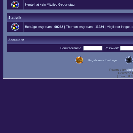
Heute hat kein Mitglied Geburtstag
Statistik
Beiträge insgesamt:
99263
| Themen insgesamt:
11284
| Mitglieder insges
Anmelden
Benutzername:
Passwort:
Ungelesene Beiträge
Powered by
php
Deutsche 
[ Time : 0.