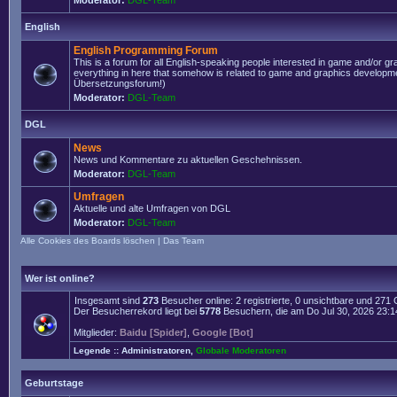
Moderator:
DGL-Team
English
English Programming Forum
This is a forum for all English-speaking people interested in game and/or g
everything in here that somehow is related to game and graphics developmen
Übersetzungsforum!)
Moderator:
DGL-Team
DGL
News
News und Kommentare zu aktuellen Geschehnissen.
Moderator:
DGL-Team
Umfragen
Aktuelle und alte Umfragen von DGL
Moderator:
DGL-Team
Alle Cookies des Boards löschen
|
Das Team
Wer ist online?
Insgesamt sind
273
Besucher online: 2 registrierte, 0 unsichtbare und 271
Der Besucherrekord liegt bei
5778
Besuchern, die am Do Jul 30, 2026 23:14 
Mitglieder:
Baidu [Spider]
,
Google [Bot]
Legende ::
Administratoren
,
Globale Moderatoren
Geburtstage