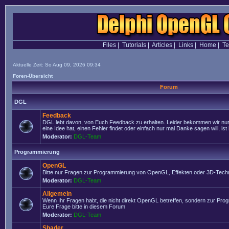
Files
|
Tutorials
|
Articles
|
Links
|
Home
|
T
Aktuelle Zeit: So Aug 09, 2026 09:34
Foren-Übersicht
Forum
DGL
Feedback
DGL lebt davon, von Euch Feedback zu erhalten. Leider bekommen wir nur
eine Idee hat, einen Fehler findet oder einfach nur mal Danke sagen will, ist 
Moderator:
DGL-Team
Programmierung
OpenGL
Bitte nur Fragen zur Programmierung von OpenGL, Effekten oder 3D-Techn
Moderator:
DGL-Team
Allgemein
Wenn Ihr Fragen habt, die nicht direkt OpenGL betreffen, sondern zur Prog
Eure Frage bitte in diesem Forum
Moderator:
DGL-Team
Shader