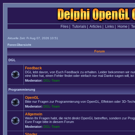
Files
|
Tutorials
|
Articles
|
Links
|
Home
|
T
Aktuelle Zeit: Fr Aug 07, 2026 10:51
Foren-Übersicht
Forum
DGL
Feedback
DGL lebt davon, von Euch Feedback zu erhalten. Leider bekommen wir nur
eine Idee hat, einen Fehler findet oder einfach nur mal Danke sagen will, ist 
Moderator:
DGL-Team
Programmierung
OpenGL
Bitte nur Fragen zur Programmierung von OpenGL, Effekten oder 3D-Techn
Moderator:
DGL-Team
Allgemein
Wenn Ihr Fragen habt, die nicht direkt OpenGL betreffen, sondern zur Prog
Eure Frage bitte in diesem Forum
Moderator:
DGL-Team
Shader