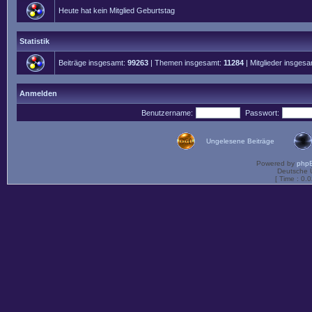
Heute hat kein Mitglied Geburtstag
Statistik
Beiträge insgesamt:
99263
| Themen insgesamt:
11284
| Mitglieder insges
Anmelden
Benutzername:
Passwort:
Ungelesene Beiträge
Powered by
php
Deutsche 
[ Time : 0.