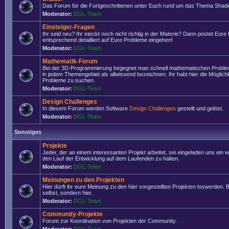
Das Forum für die Fortgeschrittenen unter Euch rund um das Thema Shade
Moderator:
DGL-Team
Einsteiger-Fragen
Ihr seid neu? Ihr steckt noch nicht richtig in der Materie? Dann postet Eure
entsprechend detailliert auf Eure Probleme eingehen!
Moderator:
DGL-Team
Mathematik-Forum
Bei der 3D-Programmierung begegnet man schnell mathematischen Problem
in jedem Themengebiet als allwissend bezeichnen. Ihr habt hier die Möglich
Probleme zu suchen.
Moderator:
DGL-Team
Design Challenges
In diesem Forum werden Software
Design Challenges
gestellt und gelöst.
Moderator:
DGL-Team
Sonstiges
Projekte
Jeder, der an einem interessanten Projekt arbeitet, sei eingeladen uns ein 
den Lauf der Entwicklung auf dem Laufenden zu halten.
Moderator:
DGL-Team
Meinungen zu den Projekten
Hier dürft ihr eure Meinung zu den hier vorgestellten Projekten loswerden. Bi
selbst, sondern hier.
Moderator:
DGL-Team
Community-Projekte
Forum zur Koordination von Projekten der Community.