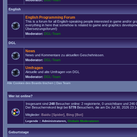
Moderator:
DGL-Team
English
English Programming Forum
This is a forum for all English-speaking people interested in game and/or g
everything in here that somehow is related to game and graphics developmen
Übersetzungsforum!)
Moderator:
DGL-Team
DGL
News
News und Kommentare zu aktuellen Geschehnissen.
Moderator:
DGL-Team
Umfragen
Aktuelle und alte Umfragen von DGL
Moderator:
DGL-Team
Alle Cookies des Boards löschen
|
Das Team
Wer ist online?
Insgesamt sind
248
Besucher online: 2 registrierte, 0 unsichtbare und 246
Der Besucherrekord liegt bei
5778
Besuchern, die am Do Jul 30, 2026 23:14 
Mitglieder:
Baidu [Spider]
,
Bing [Bot]
Legende ::
Administratoren
,
Globale Moderatoren
Geburtstage