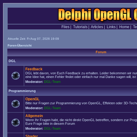
Files
|
Tutorials
|
Articles
|
Links
|
Home
|
T
Aktuelle Zeit: Fr Aug 07, 2026 19:09
Foren-Übersicht
Forum
DGL
Feedback
DGL lebt davon, von Euch Feedback zu erhalten. Leider bekommen wir nur
eine Idee hat, einen Fehler findet oder einfach nur mal Danke sagen will, ist 
Moderator:
DGL-Team
Programmierung
OpenGL
Bitte nur Fragen zur Programmierung von OpenGL, Effekten oder 3D-Techn
Moderator:
DGL-Team
Allgemein
Wenn Ihr Fragen habt, die nicht direkt OpenGL betreffen, sondern zur Prog
Eure Frage bitte in diesem Forum
Moderator:
DGL-Team
Shader