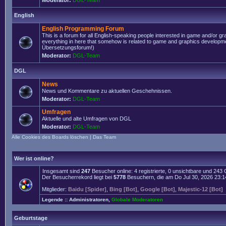
Moderator:
DGL-Team
English
English Programming Forum
This is a forum for all English-speaking people interested in game and/or g
everything in here that somehow is related to game and graphics developmen
Übersetzungsforum!)
Moderator:
DGL-Team
DGL
News
News und Kommentare zu aktuellen Geschehnissen.
Moderator:
DGL-Team
Umfragen
Aktuelle und alte Umfragen von DGL
Moderator:
DGL-Team
Alle Cookies des Boards löschen
|
Das Team
Wer ist online?
Insgesamt sind
247
Besucher online: 4 registrierte, 0 unsichtbare und 243
Der Besucherrekord liegt bei
5778
Besuchern, die am Do Jul 30, 2026 23:14 
Mitglieder:
Baidu [Spider]
,
Bing [Bot]
,
Google [Bot]
,
Majestic-12 [Bot]
Legende ::
Administratoren
,
Globale Moderatoren
Geburtstage