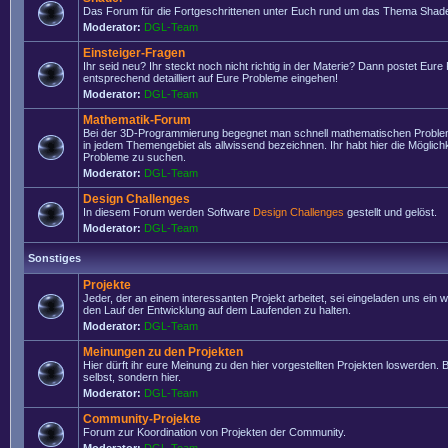
Das Forum für die Fortgeschrittenen unter Euch rund um das Thema Shade
Moderator:
DGL-Team
Einsteiger-Fragen
Ihr seid neu? Ihr steckt noch nicht richtig in der Materie? Dann postet Eure
entsprechend detailliert auf Eure Probleme eingehen!
Moderator:
DGL-Team
Mathematik-Forum
Bei der 3D-Programmierung begegnet man schnell mathematischen Problem
in jedem Themengebiet als allwissend bezeichnen. Ihr habt hier die Möglich
Probleme zu suchen.
Moderator:
DGL-Team
Design Challenges
In diesem Forum werden Software
Design Challenges
gestellt und gelöst.
Moderator:
DGL-Team
Sonstiges
Projekte
Jeder, der an einem interessanten Projekt arbeitet, sei eingeladen uns ein 
den Lauf der Entwicklung auf dem Laufenden zu halten.
Moderator:
DGL-Team
Meinungen zu den Projekten
Hier dürft ihr eure Meinung zu den hier vorgestellten Projekten loswerden. Bi
selbst, sondern hier.
Moderator:
DGL-Team
Community-Projekte
Forum zur Koordination von Projekten der Community.