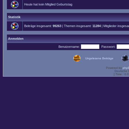
Heute hat kein Mitglied Geburtstag
Statistik
Beiträge insgesamt:
99263
| Themen insgesamt:
11284
| Mitglieder insges
Anmelden
Benutzername:
Passwort:
Ungelesene Beiträge
Powered by
php
Deutsche 
[ Time : 0.