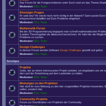
Das Forum für die Fortgeschrittenen unter Euch rund um das Thema Shade
Moderator:
DGL-Team
Einsteiger-Fragen
Ihr seid neu? Ihr steckt noch nicht richtig in der Materie? Dann postet Eure
entsprechend detailliert auf Eure Probleme eingehen!
Moderator:
DGL-Team
Mathematik-Forum
Bei der 3D-Programmierung begegnet man schnell mathematischen Problem
in jedem Themengebiet als allwissend bezeichnen. Ihr habt hier die Möglich
Probleme zu suchen.
Moderator:
DGL-Team
Design Challenges
In diesem Forum werden Software
Design Challenges
gestellt und gelöst.
Moderator:
DGL-Team
Sonstiges
Projekte
Jeder, der an einem interessanten Projekt arbeitet, sei eingeladen uns ein 
den Lauf der Entwicklung auf dem Laufenden zu halten.
Moderator:
DGL-Team
Meinungen zu den Projekten
Hier dürft ihr eure Meinung zu den hier vorgestellten Projekten loswerden. Bi
selbst, sondern hier.
Moderator:
DGL-Team
Community-Projekte
Forum zur Koordination von Projekten der Community.