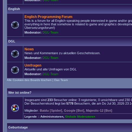
Moderator:
DGL-Team
English
English Programming Forum
This is a forum for all English-speaking people interested in game and/or g
everything in here that somehow is related to game and graphics developmen
Übersetzungsforum!)
Moderator:
DGL-Team
DGL
News
News und Kommentare zu aktuellen Geschehnissen.
Moderator:
DGL-Team
Umfragen
Aktuelle und alte Umfragen von DGL
Moderator:
DGL-Team
Alle Cookies des Boards löschen
|
Das Team
Wer ist online?
Insgesamt sind
233
Besucher online: 3 registrierte, 0 unsichtbare und 230
Der Besucherrekord liegt bei
5778
Besuchern, die am Do Jul 30, 2026 23:14 
Mitglieder:
Baidu [Spider]
,
Google [Bot]
,
Majestic-12 [Bot]
Legende ::
Administratoren
,
Globale Moderatoren
Geburtstage