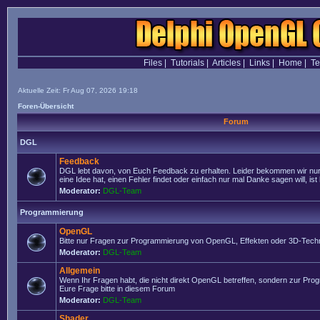
Files
|
Tutorials
|
Articles
|
Links
|
Home
|
T
Aktuelle Zeit: Fr Aug 07, 2026 19:18
Foren-Übersicht
Forum
DGL
Feedback
DGL lebt davon, von Euch Feedback zu erhalten. Leider bekommen wir nur
eine Idee hat, einen Fehler findet oder einfach nur mal Danke sagen will, ist 
Moderator:
DGL-Team
Programmierung
OpenGL
Bitte nur Fragen zur Programmierung von OpenGL, Effekten oder 3D-Techn
Moderator:
DGL-Team
Allgemein
Wenn Ihr Fragen habt, die nicht direkt OpenGL betreffen, sondern zur Prog
Eure Frage bitte in diesem Forum
Moderator:
DGL-Team
Shader