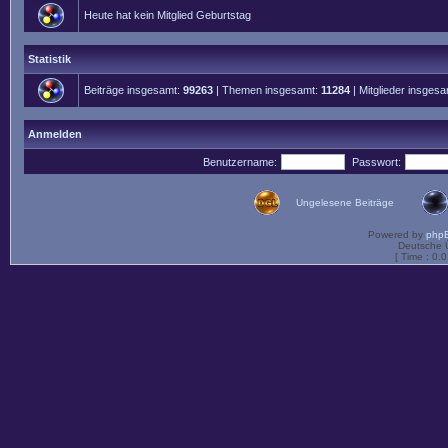
Heute hat kein Mitglied Geburtstag
Statistik
Beiträge insgesamt:
99263
| Themen insgesamt:
11284
| Mitglieder insges
Anmelden
Benutzername:
Passwort:
Ungelesene Beiträge
Powered by
php
Deutsche 
[ Time : 0.