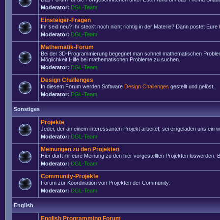
Moderator:
DGL-Team
Einsteiger-Fragen
Ihr seid neu? Ihr steckt noch nicht richtig in der Materie? Dann postet Eure
Moderator:
DGL-Team
Mathematik-Forum
Bei der 3D-Programmierung begegnet man schnell mathematischen Problemen
Möglichkeit Hilfe bei mathematischen Probleme zu suchen.
Moderator:
DGL-Team
Design Challenges
In diesem Forum werden Software
Design Challenges
gestellt und gelöst.
Moderator:
DGL-Team
Sonstiges
Projekte
Jeder, der an einem interessanten Projekt arbeitet, sei eingeladen uns ein
Moderator:
DGL-Team
Meinungen zu den Projekten
Hier dürft ihr eure Meinung zu den hier vorgestellten Projekten loswerden. Bi
Moderator:
DGL-Team
Community-Projekte
Forum zur Koordination von Projekten der Community.
Moderator:
DGL-Team
English
English Programming Forum