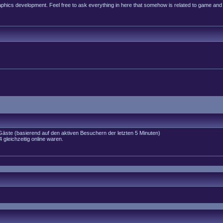
raphics development. Feel free to ask everything in here that somehow is related to game and
 Gäste (basierend auf den aktiven Besuchern der letzten 5 Minuten)
gleichzeitig online waren.