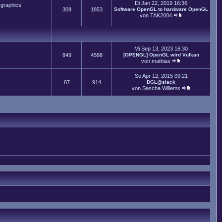
Di Jan 22, 2019 16:36
 graphics
309
1853
Software OpenGL to hardware OpenGL
von
TAK2004
Mi Sep 13, 2023 16:30
849
4588
[OPENGL] OpenGL wird Vulkan
von
mathias
So Apr 12, 2015 09:21
87
914
DGL@slack
von
Sascha Willems