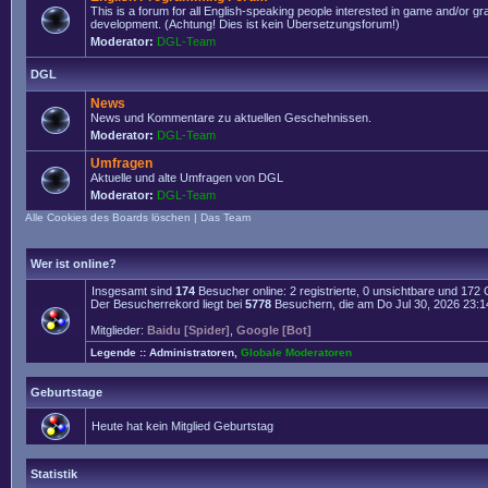
This is a forum for all English-speaking people interested in game and/or g
development. (Achtung! Dies ist kein Übersetzungsforum!)
Moderator:
DGL-Team
DGL
News
News und Kommentare zu aktuellen Geschehnissen.
Moderator:
DGL-Team
Umfragen
Aktuelle und alte Umfragen von DGL
Moderator:
DGL-Team
Alle Cookies des Boards löschen
|
Das Team
Wer ist online?
Insgesamt sind
174
Besucher online: 2 registrierte, 0 unsichtbare und 172
Der Besucherrekord liegt bei
5778
Besuchern, die am Do Jul 30, 2026 23:14 
Mitglieder:
Baidu [Spider]
,
Google [Bot]
Legende ::
Administratoren
,
Globale Moderatoren
Geburtstage
Heute hat kein Mitglied Geburtstag
Statistik