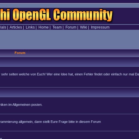
ials
|
Articles
|
Links
|
Home
|
Team
|
Forum
|
Wiki
|
Impressum
Forum
hr selten welche von Euch! Wer eine Idee hat, einen Fehler findet oder einfach nur mal Dan
iken im Allgemeinen posten.
rammierung allgemein, dann stellt Eure Frage bitte in diesem Forum
r.