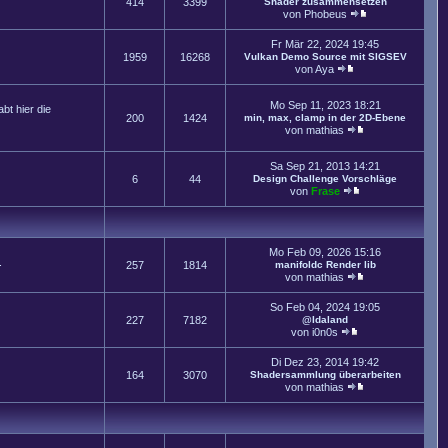
414
3399
Shader zusammensetzen
von
Phobeus
Fr Mär 22, 2024 19:45
1959
16268
Vulkan Demo Source mit SIGSEV
von
Aya
Mo Sep 11, 2023 18:21
t hier die
200
1424
min, max, clamp in der 2D-Ebene
von
mathias
Sa Sep 21, 2013 14:21
6
44
Design Challenge Vorschläge
von
Frase
Mo Feb 09, 2026 15:16
.
257
1814
manifoldc Render lib
von
mathias
So Feb 04, 2024 19:05
227
7182
@Idaland
von
i0n0s
Di Dez 23, 2014 19:42
164
3070
Shadersammlung überarbeiten
von
mathias