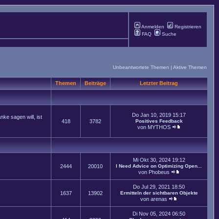
Anmelden
Registrieren
FAQ
Suche
Unbeantwortete Themen
|
Aktive Themen
Themen
Beiträge
Letzter Beitrag
Do Jan 10, 2019 15:17
ke sagen will, ist
418
3782
Positives Feedback
von
MYTHOS
Mi Okt 30, 2024 19:12
2444
20010
I Need Advice on Optimizing Open...
von
Phobeus
Do Jul 29, 2021 18:50
1637
13902
Ermitteln der sichtbaren Objekte
von
arenas
Di Nov 05, 2024 06:50