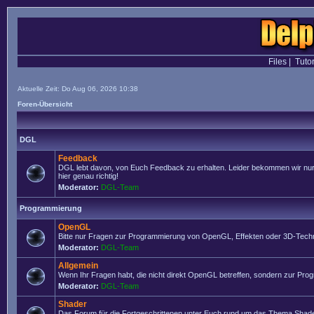
Files
|
Tutor
Aktuelle Zeit: Do Aug 06, 2026 10:38
Foren-Übersicht
DGL
Feedback
DGL lebt davon, von Euch Feedback zu erhalten. Leider bekommen wir nur se
hier genau richtig!
Moderator:
DGL-Team
Programmierung
OpenGL
Bitte nur Fragen zur Programmierung von OpenGL, Effekten oder 3D-Techn
Moderator:
DGL-Team
Allgemein
Wenn Ihr Fragen habt, die nicht direkt OpenGL betreffen, sondern zur Prog
Moderator:
DGL-Team
Shader
Das Forum für die Fortgeschrittenen unter Euch rund um das Thema Shade