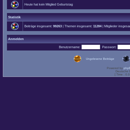
Heute hat kein Mitglied Geburtstag
Statistik
Beiträge insgesamt:
99263
| Themen insgesamt:
11284
| Mitglieder insges
Anmelden
Benutzername:
Passwort:
Ungelesene Beiträge
Powered by
php
Deutsche 
[ Time : 0.