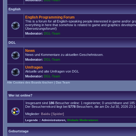
Moderator:
DGL-Team
English
English Programming Forum
This is a forum for all English-speaking people interested in game and/or g
everything in here that somehow is related to game and graphics developmen
Übersetzungsforum!)
Moderator:
DGL-Team
DGL
News
News und Kommentare zu aktuellen Geschehnissen.
Moderator:
DGL-Team
Umfragen
Aktuelle und alte Umfragen von DGL
Moderator:
DGL-Team
Alle Cookies des Boards löschen
|
Das Team
Wer ist online?
Insgesamt sind
186
Besucher online: 1 registrierter, 0 unsichtbare und 18
Der Besucherrekord liegt bei
5778
Besuchern, die am Do Jul 30, 2026 23:14 
Mitglieder:
Baidu [Spider]
Legende ::
Administratoren
,
Globale Moderatoren
Geburtstage