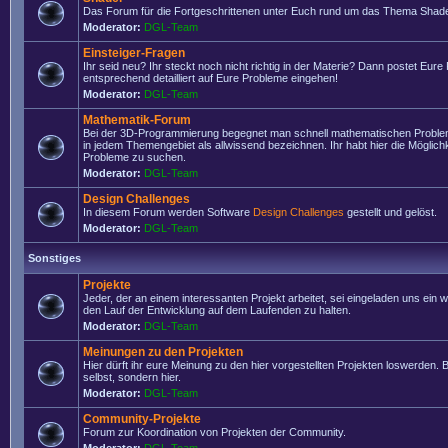
Das Forum für die Fortgeschrittenen unter Euch rund um das Thema Shade
Moderator:
DGL-Team
Einsteiger-Fragen
Ihr seid neu? Ihr steckt noch nicht richtig in der Materie? Dann postet Eure
entsprechend detailliert auf Eure Probleme eingehen!
Moderator:
DGL-Team
Mathematik-Forum
Bei der 3D-Programmierung begegnet man schnell mathematischen Problem
in jedem Themengebiet als allwissend bezeichnen. Ihr habt hier die Möglich
Probleme zu suchen.
Moderator:
DGL-Team
Design Challenges
In diesem Forum werden Software
Design Challenges
gestellt und gelöst.
Moderator:
DGL-Team
Sonstiges
Projekte
Jeder, der an einem interessanten Projekt arbeitet, sei eingeladen uns ein 
den Lauf der Entwicklung auf dem Laufenden zu halten.
Moderator:
DGL-Team
Meinungen zu den Projekten
Hier dürft ihr eure Meinung zu den hier vorgestellten Projekten loswerden. Bi
selbst, sondern hier.
Moderator:
DGL-Team
Community-Projekte
Forum zur Koordination von Projekten der Community.