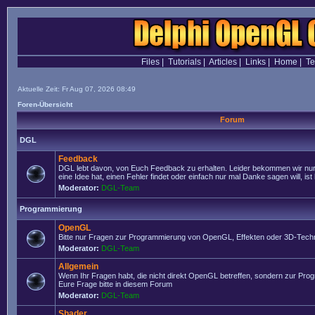
Files
|
Tutorials
|
Articles
|
Links
|
Home
|
T
Aktuelle Zeit: Fr Aug 07, 2026 08:49
Foren-Übersicht
Forum
DGL
Feedback
DGL lebt davon, von Euch Feedback zu erhalten. Leider bekommen wir nur
eine Idee hat, einen Fehler findet oder einfach nur mal Danke sagen will, ist 
Moderator:
DGL-Team
Programmierung
OpenGL
Bitte nur Fragen zur Programmierung von OpenGL, Effekten oder 3D-Techn
Moderator:
DGL-Team
Allgemein
Wenn Ihr Fragen habt, die nicht direkt OpenGL betreffen, sondern zur Prog
Eure Frage bitte in diesem Forum
Moderator:
DGL-Team
Shader