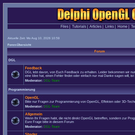
Files
|
Tutorials
|
Articles
|
Links
|
Home
|
T
Aktuelle Zeit: Mo Aug 10, 2026 10:59
Foren-Übersicht
Forum
DGL
Feedback
DGL lebt davon, von Euch Feedback zu erhalten. Leider bekommen wir nur
eine Idee hat, einen Fehler findet oder einfach nur mal Danke sagen will, ist 
Moderator:
DGL-Team
Programmierung
OpenGL
Bitte nur Fragen zur Programmierung von OpenGL, Effekten oder 3D-Techn
Moderator:
DGL-Team
Allgemein
Wenn Ihr Fragen habt, die nicht direkt OpenGL betreffen, sondern zur Prog
Eure Frage bitte in diesem Forum
Moderator:
DGL-Team
Shader