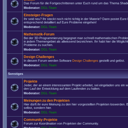
Das Forum für die Fortgeschrittenen unter Euch rund um das Thema Shade
Moderator:
DGL-Team
Einsteiger-Fragen
Ihr seid neu? Ihr steckt noch nicht richtig in der Materie? Dann postet Eure
entsprechend detailliert auf Eure Probleme eingehen!
Moderator:
DGL-Team
Mathematik-Forum
Bei der 3D-Programmierung begegnet man schnell mathematischen Problem
in jedem Themengebiet als allwissend bezeichnen. Ihr habt hier die Möglich
Probleme zu suchen.
Moderator:
DGL-Team
Design Challenges
In diesem Forum werden Software
Design Challenges
gestellt und gelöst.
Moderator:
DGL-Team
Sonstiges
Projekte
Jeder, der an einem interessanten Projekt arbeitet, sei eingeladen uns ein 
den Lauf der Entwicklung auf dem Laufenden zu halten.
Moderator:
DGL-Team
Meinungen zu den Projekten
Hier dürft ihr eure Meinung zu den hier vorgestellten Projekten loswerden. Bi
selbst, sondern hier.
Moderator:
DGL-Team
Community-Projekte
Forum zur Koordination von Projekten der Community.