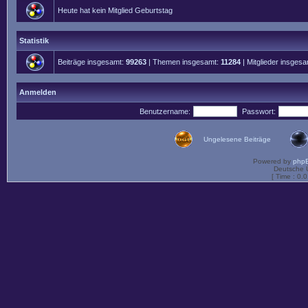
Heute hat kein Mitglied Geburtstag
Statistik
Beiträge insgesamt:
99263
| Themen insgesamt:
11284
| Mitglieder insges
Anmelden
Benutzername:
Passwort:
Ungelesene Beiträge
Powered by
php
Deutsche 
[ Time : 0.