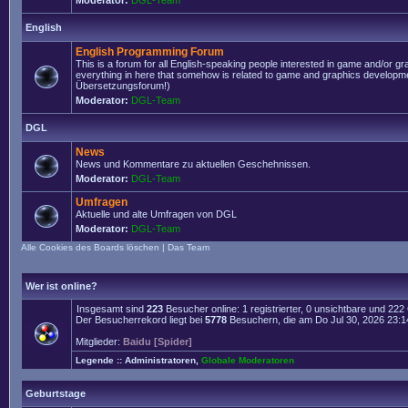
Moderator:
DGL-Team
English
English Programming Forum
This is a forum for all English-speaking people interested in game and/or g
everything in here that somehow is related to game and graphics developmen
Übersetzungsforum!)
Moderator:
DGL-Team
DGL
News
News und Kommentare zu aktuellen Geschehnissen.
Moderator:
DGL-Team
Umfragen
Aktuelle und alte Umfragen von DGL
Moderator:
DGL-Team
Alle Cookies des Boards löschen
|
Das Team
Wer ist online?
Insgesamt sind
223
Besucher online: 1 registrierter, 0 unsichtbare und 22
Der Besucherrekord liegt bei
5778
Besuchern, die am Do Jul 30, 2026 23:14 
Mitglieder:
Baidu [Spider]
Legende ::
Administratoren
,
Globale Moderatoren
Geburtstage