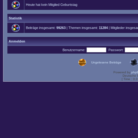
Heute hat kein Mitglied Geburtstag
Statistik
Beiträge insgesamt:
99263
| Themen insgesamt:
11284
| Mitglieder insges
Anmelden
Benutzername:
Passwort:
Ungelesene Beiträge
Powered by
php
Deutsche 
[ Time : 0.