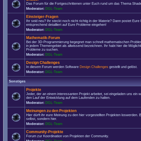
Das Forum für die Fortgeschrittenen unter Euch rund um das Thema Shade
Moderator:
DGL-Team
Einsteiger-Fragen
Ihr seid neu? Ihr steckt noch nicht richtig in der Materie? Dann postet Eure
entsprechend detailliert auf Eure Probleme eingehen!
Moderator:
DGL-Team
Mathematik-Forum
Bei der 3D-Programmierung begegnet man schnell mathematischen Problem
in jedem Themengebiet als allwissend bezeichnen. Ihr habt hier die Möglich
Probleme zu suchen.
Moderator:
DGL-Team
Design Challenges
In diesem Forum werden Software
Design Challenges
gestellt und gelöst.
Moderator:
DGL-Team
Sonstiges
Projekte
Jeder, der an einem interessanten Projekt arbeitet, sei eingeladen uns ein 
den Lauf der Entwicklung auf dem Laufenden zu halten.
Moderator:
DGL-Team
Meinungen zu den Projekten
Hier dürft ihr eure Meinung zu den hier vorgestellten Projekten loswerden. Bi
selbst, sondern hier.
Moderator:
DGL-Team
Community-Projekte
Forum zur Koordination von Projekten der Community.