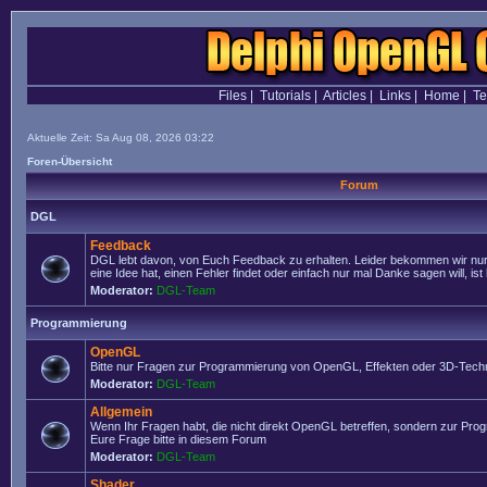
Files
|
Tutorials
|
Articles
|
Links
|
Home
|
T
Aktuelle Zeit: Sa Aug 08, 2026 03:22
Foren-Übersicht
Forum
DGL
Feedback
DGL lebt davon, von Euch Feedback zu erhalten. Leider bekommen wir nur
eine Idee hat, einen Fehler findet oder einfach nur mal Danke sagen will, ist 
Moderator:
DGL-Team
Programmierung
OpenGL
Bitte nur Fragen zur Programmierung von OpenGL, Effekten oder 3D-Techn
Moderator:
DGL-Team
Allgemein
Wenn Ihr Fragen habt, die nicht direkt OpenGL betreffen, sondern zur Prog
Eure Frage bitte in diesem Forum
Moderator:
DGL-Team
Shader