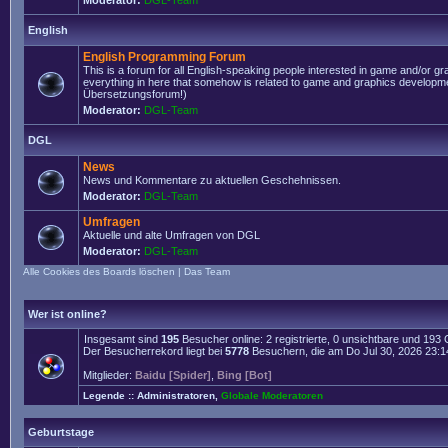
Moderator:
DGL-Team
English
English Programming Forum
This is a forum for all English-speaking people interested in game and/or g
everything in here that somehow is related to game and graphics developmen
Übersetzungsforum!)
Moderator:
DGL-Team
DGL
News
News und Kommentare zu aktuellen Geschehnissen.
Moderator:
DGL-Team
Umfragen
Aktuelle und alte Umfragen von DGL
Moderator:
DGL-Team
Alle Cookies des Boards löschen
|
Das Team
Wer ist online?
Insgesamt sind
195
Besucher online: 2 registrierte, 0 unsichtbare und 193
Der Besucherrekord liegt bei
5778
Besuchern, die am Do Jul 30, 2026 23:14 
Mitglieder:
Baidu [Spider]
,
Bing [Bot]
Legende ::
Administratoren
,
Globale Moderatoren
Geburtstage