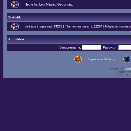
Heute hat kein Mitglied Geburtstag
Statistik
Beiträge insgesamt:
99263
| Themen insgesamt:
11284
| Mitglieder insges
Anmelden
Benutzername:
Passwort:
Ungelesene Beiträge
Powered by
php
Deutsche 
[ Time : 0.