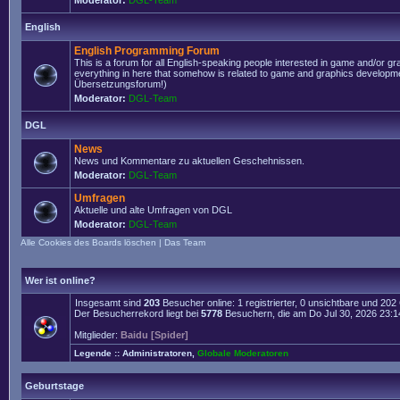
Moderator:
DGL-Team
English
English Programming Forum
This is a forum for all English-speaking people interested in game and/or g
everything in here that somehow is related to game and graphics developmen
Übersetzungsforum!)
Moderator:
DGL-Team
DGL
News
News und Kommentare zu aktuellen Geschehnissen.
Moderator:
DGL-Team
Umfragen
Aktuelle und alte Umfragen von DGL
Moderator:
DGL-Team
Alle Cookies des Boards löschen
|
Das Team
Wer ist online?
Insgesamt sind
203
Besucher online: 1 registrierter, 0 unsichtbare und 20
Der Besucherrekord liegt bei
5778
Besuchern, die am Do Jul 30, 2026 23:14 
Mitglieder:
Baidu [Spider]
Legende ::
Administratoren
,
Globale Moderatoren
Geburtstage