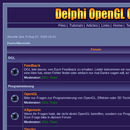
Files
|
Tutorials
|
Articles
|
Links
|
Home
|
T
Aktuelle Zeit: Fr Aug 07, 2026 16:41
Foren-Übersicht
Forum
DGL
Feedback
DGL lebt davon, von Euch Feedback zu erhalten. Leider bekommen wir nur
eine Idee hat, einen Fehler findet oder einfach nur mal Danke sagen will, ist 
Moderator:
DGL-Team
Programmierung
OpenGL
Bitte nur Fragen zur Programmierung von OpenGL, Effekten oder 3D-Techn
Moderator:
DGL-Team
Allgemein
Wenn Ihr Fragen habt, die nicht direkt OpenGL betreffen, sondern zur Prog
Eure Frage bitte in diesem Forum
Moderator:
DGL-Team
Shader