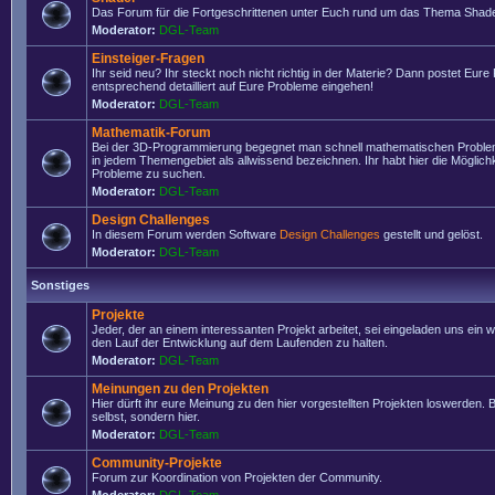
Das Forum für die Fortgeschrittenen unter Euch rund um das Thema Shade
Moderator:
DGL-Team
Einsteiger-Fragen
Ihr seid neu? Ihr steckt noch nicht richtig in der Materie? Dann postet Eure
entsprechend detailliert auf Eure Probleme eingehen!
Moderator:
DGL-Team
Mathematik-Forum
Bei der 3D-Programmierung begegnet man schnell mathematischen Problem
in jedem Themengebiet als allwissend bezeichnen. Ihr habt hier die Möglich
Probleme zu suchen.
Moderator:
DGL-Team
Design Challenges
In diesem Forum werden Software
Design Challenges
gestellt und gelöst.
Moderator:
DGL-Team
Sonstiges
Projekte
Jeder, der an einem interessanten Projekt arbeitet, sei eingeladen uns ein 
den Lauf der Entwicklung auf dem Laufenden zu halten.
Moderator:
DGL-Team
Meinungen zu den Projekten
Hier dürft ihr eure Meinung zu den hier vorgestellten Projekten loswerden. Bi
selbst, sondern hier.
Moderator:
DGL-Team
Community-Projekte
Forum zur Koordination von Projekten der Community.