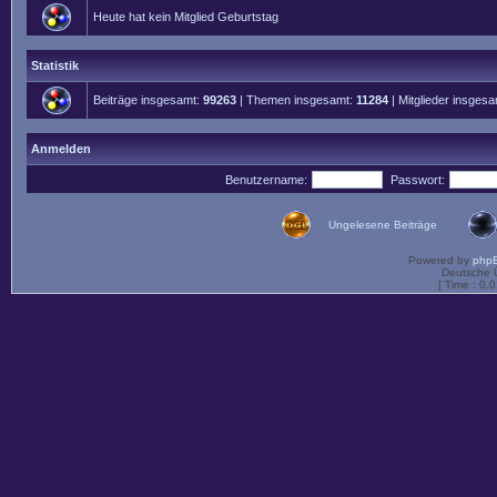
Heute hat kein Mitglied Geburtstag
Statistik
Beiträge insgesamt:
99263
| Themen insgesamt:
11284
| Mitglieder insges
Anmelden
Benutzername:
Passwort:
Ungelesene Beiträge
Powered by
php
Deutsche 
[ Time : 0.