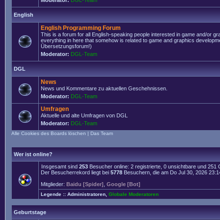
Moderator:
DGL-Team
English
English Programming Forum
This is a forum for all English-speaking people interested in game and/or g
everything in here that somehow is related to game and graphics developmen
Übersetzungsforum!)
Moderator:
DGL-Team
DGL
News
News und Kommentare zu aktuellen Geschehnissen.
Moderator:
DGL-Team
Umfragen
Aktuelle und alte Umfragen von DGL
Moderator:
DGL-Team
Alle Cookies des Boards löschen
|
Das Team
Wer ist online?
Insgesamt sind
253
Besucher online: 2 registrierte, 0 unsichtbare und 251
Der Besucherrekord liegt bei
5778
Besuchern, die am Do Jul 30, 2026 23:14 
Mitglieder:
Baidu [Spider]
,
Google [Bot]
Legende ::
Administratoren
,
Globale Moderatoren
Geburtstage