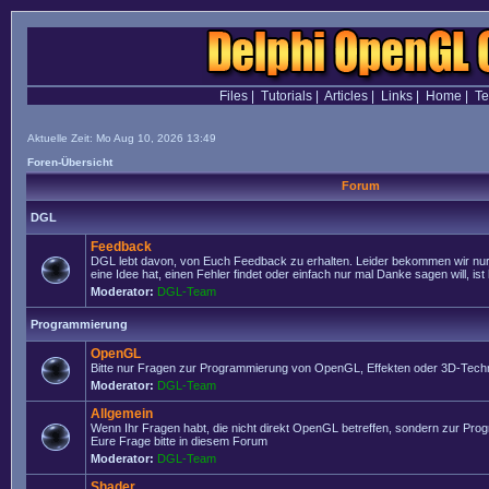
Files
|
Tutorials
|
Articles
|
Links
|
Home
|
T
Aktuelle Zeit: Mo Aug 10, 2026 13:49
Foren-Übersicht
Forum
DGL
Feedback
DGL lebt davon, von Euch Feedback zu erhalten. Leider bekommen wir nur
eine Idee hat, einen Fehler findet oder einfach nur mal Danke sagen will, ist 
Moderator:
DGL-Team
Programmierung
OpenGL
Bitte nur Fragen zur Programmierung von OpenGL, Effekten oder 3D-Techn
Moderator:
DGL-Team
Allgemein
Wenn Ihr Fragen habt, die nicht direkt OpenGL betreffen, sondern zur Prog
Eure Frage bitte in diesem Forum
Moderator:
DGL-Team
Shader