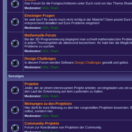
Das Forum für die Fortgeschrittenen unter Euch rund um das Thema Shade
Moderator:
DGL-Team
Einsteiger-Fragen
Ihr seid neu? Ihr steckt noch nicht richtig in der Materie? Dann postet Eure
entsprechend detailliert auf Eure Probleme eingehen!
Moderator:
DGL-Team
Mathematik-Forum
Bei der 3D-Programmierung begegnet man schnell mathematischen Problem
in jedem Themengebiet als allwissend bezeichnen. Ihr habt hier die Möglich
Probleme zu suchen.
Moderator:
DGL-Team
Design Challenges
In diesem Forum werden Software
Design Challenges
gestellt und gelöst.
Moderator:
DGL-Team
Sonstiges
Projekte
Jeder, der an einem interessanten Projekt arbeitet, sei eingeladen uns ein 
den Lauf der Entwicklung auf dem Laufenden zu halten.
Moderator:
DGL-Team
Meinungen zu den Projekten
Hier dürft ihr eure Meinung zu den hier vorgestellten Projekten loswerden. Bi
selbst, sondern hier.
Moderator:
DGL-Team
Community-Projekte
Forum zur Koordination von Projekten der Community.