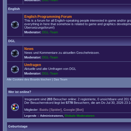
Moderator:
DGL-Team
English
English Programming Forum
This is a forum for all English-speaking people interested in game and/or g
everything in here that somehow is related to game and graphics developmen
Übersetzungsforum!)
Moderator:
DGL-Team
DGL
News
News und Kommentare zu aktuellen Geschehnissen.
Moderator:
DGL-Team
Umfragen
Aktuelle und alte Umfragen von DGL
Moderator:
DGL-Team
Alle Cookies des Boards löschen
|
Das Team
Wer ist online?
Insgesamt sind
203
Besucher online: 2 registrierte, 0 unsichtbare und 201
Der Besucherrekord liegt bei
5778
Besuchern, die am Do Jul 30, 2026 23:14 
Mitglieder:
Baidu [Spider]
,
Google [Bot]
Legende ::
Administratoren
,
Globale Moderatoren
Geburtstage