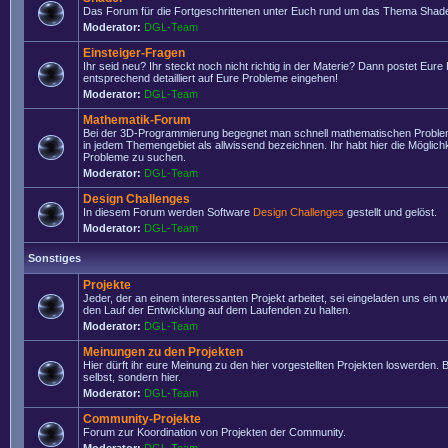
Das Forum für die Fortgeschrittenen unter Euch rund um das Thema Shade
Moderator:
DGL-Team
Einsteiger-Fragen
Ihr seid neu? Ihr steckt noch nicht richtig in der Materie? Dann postet Eure
entsprechend detailliert auf Eure Probleme eingehen!
Moderator:
DGL-Team
Mathematik-Forum
Bei der 3D-Programmierung begegnet man schnell mathematischen Problem
in jedem Themengebiet als allwissend bezeichnen. Ihr habt hier die Möglich
Probleme zu suchen.
Moderator:
DGL-Team
Design Challenges
In diesem Forum werden Software
Design Challenges
gestellt und gelöst.
Moderator:
DGL-Team
Sonstiges
Projekte
Jeder, der an einem interessanten Projekt arbeitet, sei eingeladen uns ein 
den Lauf der Entwicklung auf dem Laufenden zu halten.
Moderator:
DGL-Team
Meinungen zu den Projekten
Hier dürft ihr eure Meinung zu den hier vorgestellten Projekten loswerden. Bi
selbst, sondern hier.
Moderator:
DGL-Team
Community-Projekte
Forum zur Koordination von Projekten der Community.