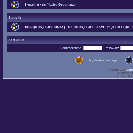
Heute hat kein Mitglied Geburtstag
Statistik
Beiträge insgesamt:
99263
| Themen insgesamt:
11284
| Mitglieder insges
Anmelden
Benutzername:
Passwort:
Ungelesene Beiträge
Powered by
php
Deutsche 
[ Time : 0.