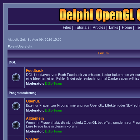
Files
|
Tutorials
|
Articles
|
Links
|
Home
|
T
Aktuelle Zeit: So Aug 09, 2026 15:09
Foren-Übersicht
Forum
DGL
Feedback
DGL lebt davon, von Euch Feedback zu erhalten. Leider bekommen wir nur
eine Idee hat, einen Fehler findet oder einfach nur mal Danke sagen will, ist 
Moderator:
DGL-Team
Programmierung
OpenGL
Bitte nur Fragen zur Programmierung von OpenGL, Effekten oder 3D-Techn
Moderator:
DGL-Team
Allgemein
Wenn Ihr Fragen habt, die nicht direkt OpenGL betreffen, sondern zur Prog
Eure Frage bitte in diesem Forum
Moderator:
DGL-Team
Shader