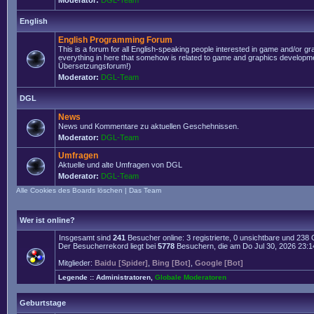
Moderator:
DGL-Team
English
English Programming Forum
This is a forum for all English-speaking people interested in game and/or g
everything in here that somehow is related to game and graphics developmen
Übersetzungsforum!)
Moderator:
DGL-Team
DGL
News
News und Kommentare zu aktuellen Geschehnissen.
Moderator:
DGL-Team
Umfragen
Aktuelle und alte Umfragen von DGL
Moderator:
DGL-Team
Alle Cookies des Boards löschen
|
Das Team
Wer ist online?
Insgesamt sind
241
Besucher online: 3 registrierte, 0 unsichtbare und 238
Der Besucherrekord liegt bei
5778
Besuchern, die am Do Jul 30, 2026 23:14 
Mitglieder:
Baidu [Spider]
,
Bing [Bot]
,
Google [Bot]
Legende ::
Administratoren
,
Globale Moderatoren
Geburtstage