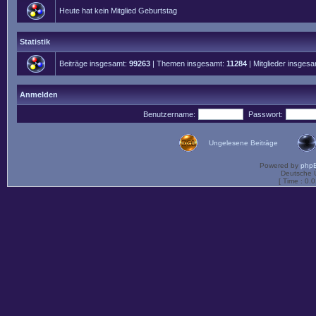
Heute hat kein Mitglied Geburtstag
Statistik
Beiträge insgesamt:
99263
| Themen insgesamt:
11284
| Mitglieder insges
Anmelden
Benutzername:
Passwort:
Ungelesene Beiträge
Powered by
php
Deutsche 
[ Time : 0.