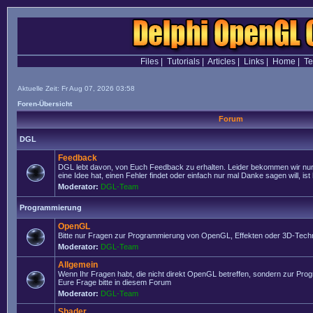
Files
|
Tutorials
|
Articles
|
Links
|
Home
|
T
Aktuelle Zeit: Fr Aug 07, 2026 03:58
Foren-Übersicht
Forum
DGL
Feedback
DGL lebt davon, von Euch Feedback zu erhalten. Leider bekommen wir nur
eine Idee hat, einen Fehler findet oder einfach nur mal Danke sagen will, ist 
Moderator:
DGL-Team
Programmierung
OpenGL
Bitte nur Fragen zur Programmierung von OpenGL, Effekten oder 3D-Techn
Moderator:
DGL-Team
Allgemein
Wenn Ihr Fragen habt, die nicht direkt OpenGL betreffen, sondern zur Prog
Eure Frage bitte in diesem Forum
Moderator:
DGL-Team
Shader