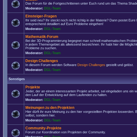
Das Forum für die Fortgeschrittenen unter Euch rund um das Thema Shade
Moderator:
DGL-Team
Einsteiger-Fragen
Ihr seid neu? Ihr steckt noch nicht richtig in der Materie? Dann postet Eure
entsprechend detailliert auf Eure Probleme eingehen!
Moderator:
DGL-Team
Mathematik-Forum
Bei der 3D-Programmierung begegnet man schnell mathematischen Problem
in jedem Themengebiet als allwissend bezeichnen. Ihr habt hier die Möglich
Probleme zu suchen.
Moderator:
DGL-Team
Design Challenges
In diesem Forum werden Software
Design Challenges
gestellt und gelöst.
Moderator:
DGL-Team
Sonstiges
Projekte
Jeder, der an einem interessanten Projekt arbeitet, sei eingeladen uns ein 
den Lauf der Entwicklung auf dem Laufenden zu halten.
Moderator:
DGL-Team
Meinungen zu den Projekten
Hier dürft ihr eure Meinung zu den hier vorgestellten Projekten loswerden. Bi
selbst, sondern hier.
Moderator:
DGL-Team
Community-Projekte
Forum zur Koordination von Projekten der Community.