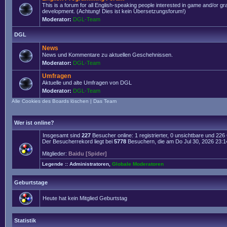
This is a forum for all English-speaking people interested in game and/or g
development. (Achtung! Dies ist kein Übersetzungsforum!)
Moderator:
DGL-Team
DGL
News
News und Kommentare zu aktuellen Geschehnissen.
Moderator:
DGL-Team
Umfragen
Aktuelle und alte Umfragen von DGL
Moderator:
DGL-Team
Alle Cookies des Boards löschen
|
Das Team
Wer ist online?
Insgesamt sind
227
Besucher online: 1 registrierter, 0 unsichtbare und 22
Der Besucherrekord liegt bei
5778
Besuchern, die am Do Jul 30, 2026 23:14 
Mitglieder:
Baidu [Spider]
Legende ::
Administratoren
,
Globale Moderatoren
Geburtstage
Heute hat kein Mitglied Geburtstag
Statistik