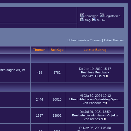
Anmelden
Registrieren
FAQ
Suche
Unbeantwortete Themen
|
Aktive Themen
Themen
Beiträge
Letzter Beitrag
Do Jan 10, 2019 15:17
ke sagen will, ist
418
3782
Positives Feedback
von
MYTHOS
Mi Okt 30, 2024 19:12
2444
20010
I Need Advice on Optimizing Open...
von
Phobeus
Do Jul 29, 2021 18:50
1637
13902
Ermitteln der sichtbaren Objekte
von
arenas
Di Nov 05, 2024 06:50