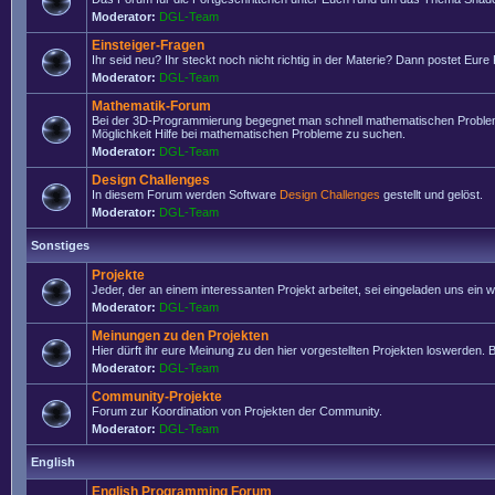
Moderator:
DGL-Team
Einsteiger-Fragen
Ihr seid neu? Ihr steckt noch nicht richtig in der Materie? Dann postet Eure
Moderator:
DGL-Team
Mathematik-Forum
Bei der 3D-Programmierung begegnet man schnell mathematischen Problemen
Möglichkeit Hilfe bei mathematischen Probleme zu suchen.
Moderator:
DGL-Team
Design Challenges
In diesem Forum werden Software
Design Challenges
gestellt und gelöst.
Moderator:
DGL-Team
Sonstiges
Projekte
Jeder, der an einem interessanten Projekt arbeitet, sei eingeladen uns ein
Moderator:
DGL-Team
Meinungen zu den Projekten
Hier dürft ihr eure Meinung zu den hier vorgestellten Projekten loswerden. Bi
Moderator:
DGL-Team
Community-Projekte
Forum zur Koordination von Projekten der Community.
Moderator:
DGL-Team
English
English Programming Forum