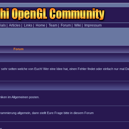
ials
|
Articles
|
Links
|
Home
|
Team
|
Forum
|
Wiki
|
Impressum
Forum
hr selten welche von Euch! Wer eine Idee hat, einen Fehler findet oder einfach nur mal Dan
iken im Allgemeinen posten.
rammierung allgemein, dann stellt Eure Frage bitte in diesem Forum
r.