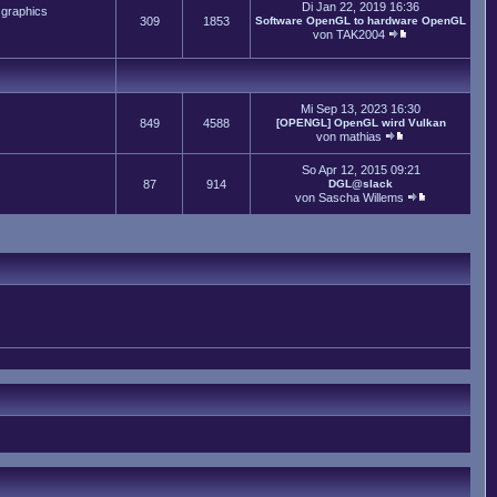
Di Jan 22, 2019 16:36
 graphics
309
1853
Software OpenGL to hardware OpenGL
von
TAK2004
Mi Sep 13, 2023 16:30
849
4588
[OPENGL] OpenGL wird Vulkan
von
mathias
So Apr 12, 2015 09:21
87
914
DGL@slack
von
Sascha Willems