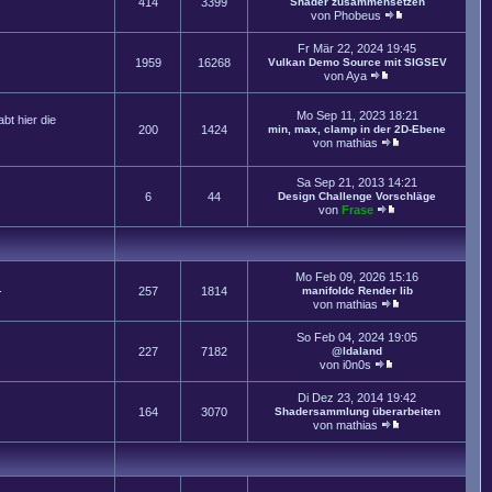
414
3399
Shader zusammensetzen
von
Phobeus
Fr Mär 22, 2024 19:45
1959
16268
Vulkan Demo Source mit SIGSEV
von
Aya
Mo Sep 11, 2023 18:21
t hier die
200
1424
min, max, clamp in der 2D-Ebene
von
mathias
Sa Sep 21, 2013 14:21
6
44
Design Challenge Vorschläge
von
Frase
Mo Feb 09, 2026 15:16
.
257
1814
manifoldc Render lib
von
mathias
So Feb 04, 2024 19:05
227
7182
@Idaland
von
i0n0s
Di Dez 23, 2014 19:42
164
3070
Shadersammlung überarbeiten
von
mathias