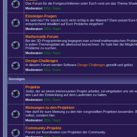
Das Forum für die Fortgeschrittenen unter Euch rund um das Thema Shade
Moderator:
DGL-Team
Einsteiger-Fragen
Ihr seid neu? Ihr steckt noch nicht richtig in der Materie? Dann postet Eure
entsprechend detailliert auf Eure Probleme eingehen!
Moderator:
DGL-Team
Mathematik-Forum
Bei der 3D-Programmierung begegnet man schnell mathematischen Problem
in jedem Themengebiet als allwissend bezeichnen. Ihr habt hier die Möglich
Probleme zu suchen.
Moderator:
DGL-Team
Design Challenges
In diesem Forum werden Software
Design Challenges
gestellt und gelöst.
Moderator:
DGL-Team
Sonstiges
Projekte
Jeder, der an einem interessanten Projekt arbeitet, sei eingeladen uns ein 
den Lauf der Entwicklung auf dem Laufenden zu halten.
Moderator:
DGL-Team
Meinungen zu den Projekten
Hier dürft ihr eure Meinung zu den hier vorgestellten Projekten loswerden. Bi
selbst, sondern hier.
Moderator:
DGL-Team
Community-Projekte
Forum zur Koordination von Projekten der Community.