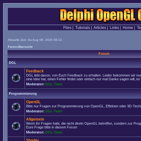
Files
|
Tutorials
|
Articles
|
Links
|
Home
|
T
Aktuelle Zeit: Sa Aug 08, 2026 08:22
Foren-Übersicht
Forum
DGL
Feedback
DGL lebt davon, von Euch Feedback zu erhalten. Leider bekommen wir nur
eine Idee hat, einen Fehler findet oder einfach nur mal Danke sagen will, ist 
Moderator:
DGL-Team
Programmierung
OpenGL
Bitte nur Fragen zur Programmierung von OpenGL, Effekten oder 3D-Techn
Moderator:
DGL-Team
Allgemein
Wenn Ihr Fragen habt, die nicht direkt OpenGL betreffen, sondern zur Prog
Eure Frage bitte in diesem Forum
Moderator:
DGL-Team
Shader