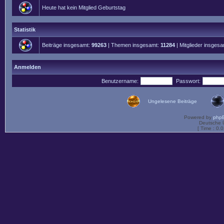
Heute hat kein Mitglied Geburtstag
Statistik
Beiträge insgesamt:
99263
| Themen insgesamt:
11284
| Mitglieder insges
Anmelden
Benutzername:
Passwort:
Ungelesene Beiträge
Powered by
php
Deutsche 
[ Time : 0.