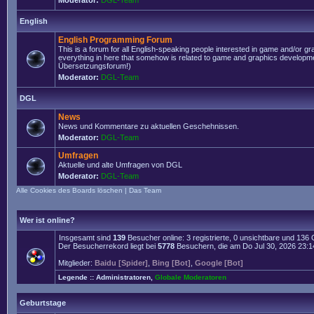
Moderator:
DGL-Team
English
English Programming Forum
This is a forum for all English-speaking people interested in game and/or g
everything in here that somehow is related to game and graphics developmen
Übersetzungsforum!)
Moderator:
DGL-Team
DGL
News
News und Kommentare zu aktuellen Geschehnissen.
Moderator:
DGL-Team
Umfragen
Aktuelle und alte Umfragen von DGL
Moderator:
DGL-Team
Alle Cookies des Boards löschen
|
Das Team
Wer ist online?
Insgesamt sind
139
Besucher online: 3 registrierte, 0 unsichtbare und 136
Der Besucherrekord liegt bei
5778
Besuchern, die am Do Jul 30, 2026 23:14 
Mitglieder:
Baidu [Spider]
,
Bing [Bot]
,
Google [Bot]
Legende ::
Administratoren
,
Globale Moderatoren
Geburtstage