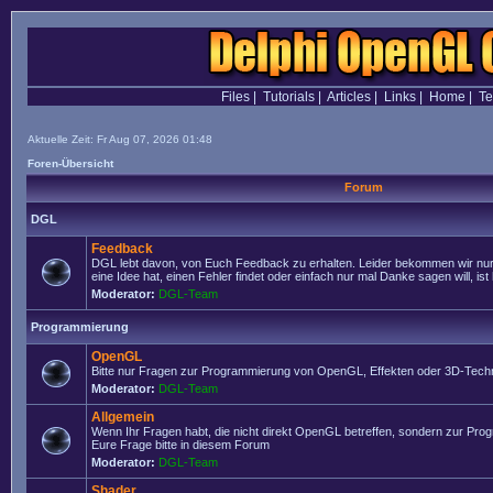
Files
|
Tutorials
|
Articles
|
Links
|
Home
|
T
Aktuelle Zeit: Fr Aug 07, 2026 01:48
Foren-Übersicht
Forum
DGL
Feedback
DGL lebt davon, von Euch Feedback zu erhalten. Leider bekommen wir nur
eine Idee hat, einen Fehler findet oder einfach nur mal Danke sagen will, ist 
Moderator:
DGL-Team
Programmierung
OpenGL
Bitte nur Fragen zur Programmierung von OpenGL, Effekten oder 3D-Techn
Moderator:
DGL-Team
Allgemein
Wenn Ihr Fragen habt, die nicht direkt OpenGL betreffen, sondern zur Prog
Eure Frage bitte in diesem Forum
Moderator:
DGL-Team
Shader