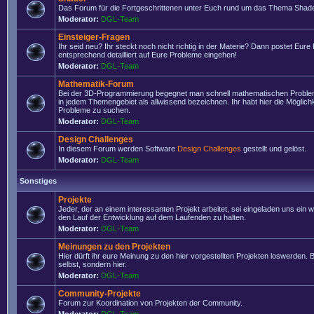
Das Forum für die Fortgeschrittenen unter Euch rund um das Thema Shade
Moderator:
DGL-Team
Einsteiger-Fragen
Ihr seid neu? Ihr steckt noch nicht richtig in der Materie? Dann postet Eure
entsprechend detailliert auf Eure Probleme eingehen!
Moderator:
DGL-Team
Mathematik-Forum
Bei der 3D-Programmierung begegnet man schnell mathematischen Problem
in jedem Themengebiet als allwissend bezeichnen. Ihr habt hier die Möglich
Probleme zu suchen.
Moderator:
DGL-Team
Design Challenges
In diesem Forum werden Software
Design Challenges
gestellt und gelöst.
Moderator:
DGL-Team
Sonstiges
Projekte
Jeder, der an einem interessanten Projekt arbeitet, sei eingeladen uns ein 
den Lauf der Entwicklung auf dem Laufenden zu halten.
Moderator:
DGL-Team
Meinungen zu den Projekten
Hier dürft ihr eure Meinung zu den hier vorgestellten Projekten loswerden. Bi
selbst, sondern hier.
Moderator:
DGL-Team
Community-Projekte
Forum zur Koordination von Projekten der Community.