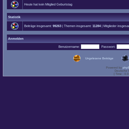
Heute hat kein Mitglied Geburtstag
Statistik
Beiträge insgesamt:
99263
| Themen insgesamt:
11284
| Mitglieder insges
Anmelden
Benutzername:
Passwort:
Ungelesene Beiträge
Powered by
php
Deutsche 
[ Time : 0.