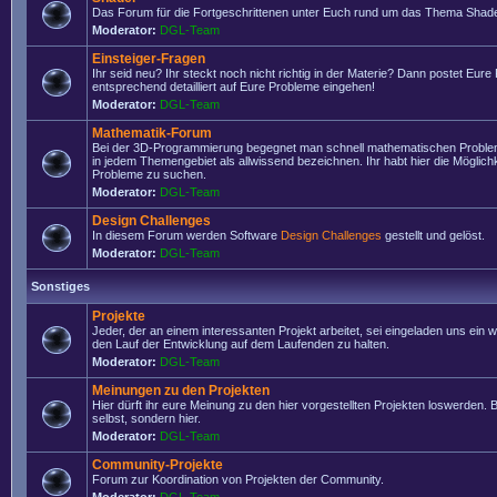
Das Forum für die Fortgeschrittenen unter Euch rund um das Thema Shade
Moderator:
DGL-Team
Einsteiger-Fragen
Ihr seid neu? Ihr steckt noch nicht richtig in der Materie? Dann postet Eure
entsprechend detailliert auf Eure Probleme eingehen!
Moderator:
DGL-Team
Mathematik-Forum
Bei der 3D-Programmierung begegnet man schnell mathematischen Problem
in jedem Themengebiet als allwissend bezeichnen. Ihr habt hier die Möglich
Probleme zu suchen.
Moderator:
DGL-Team
Design Challenges
In diesem Forum werden Software
Design Challenges
gestellt und gelöst.
Moderator:
DGL-Team
Sonstiges
Projekte
Jeder, der an einem interessanten Projekt arbeitet, sei eingeladen uns ein 
den Lauf der Entwicklung auf dem Laufenden zu halten.
Moderator:
DGL-Team
Meinungen zu den Projekten
Hier dürft ihr eure Meinung zu den hier vorgestellten Projekten loswerden. Bi
selbst, sondern hier.
Moderator:
DGL-Team
Community-Projekte
Forum zur Koordination von Projekten der Community.