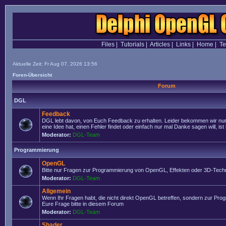
Files
|
Tutorials
|
Articles
|
Links
|
Home
|
T
Aktuelle Zeit: Fr Aug 07, 2026 13:56
Foren-Übersicht
Forum
DGL
Feedback
DGL lebt davon, von Euch Feedback zu erhalten. Leider bekommen wir nur
eine Idee hat, einen Fehler findet oder einfach nur mal Danke sagen will, ist 
Moderator:
DGL-Team
Programmierung
OpenGL
Bitte nur Fragen zur Programmierung von OpenGL, Effekten oder 3D-Techn
Moderator:
DGL-Team
Allgemein
Wenn Ihr Fragen habt, die nicht direkt OpenGL betreffen, sondern zur Prog
Eure Frage bitte in diesem Forum
Moderator:
DGL-Team
Shader