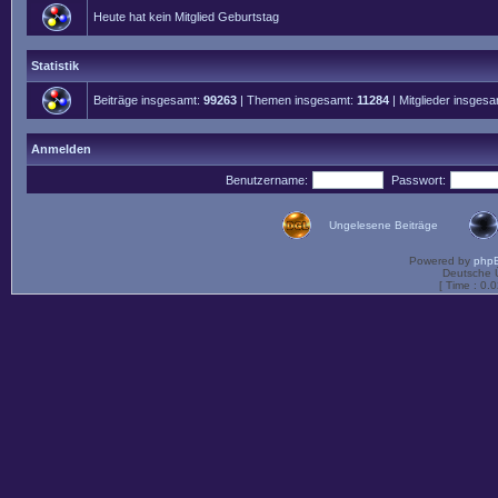
Heute hat kein Mitglied Geburtstag
Statistik
Beiträge insgesamt:
99263
| Themen insgesamt:
11284
| Mitglieder insges
Anmelden
Benutzername:
Passwort:
Ungelesene Beiträge
Powered by
php
Deutsche 
[ Time : 0.