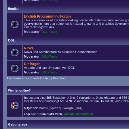
Moderator:
DGL-Team
English
English Programming Forum
This is a forum for all English-speaking people interested in game and/or g
everything in here that somehow is related to game and graphics developmen
Übersetzungsforum!)
Moderator:
DGL-Team
DGL
News
News und Kommentare zu aktuellen Geschehnissen.
Moderator:
DGL-Team
Umfragen
Aktuelle und alte Umfragen von DGL
Moderator:
DGL-Team
Alle Cookies des Boards löschen
|
Das Team
Wer ist online?
Insgesamt sind
368
Besucher online: 2 registrierte, 0 unsichtbare und 366
Der Besucherrekord liegt bei
5778
Besuchern, die am Do Jul 30, 2026 23:14 
Mitglieder:
Baidu [Spider]
,
Google [Bot]
Legende ::
Administratoren
,
Globale Moderatoren
Geburtstage