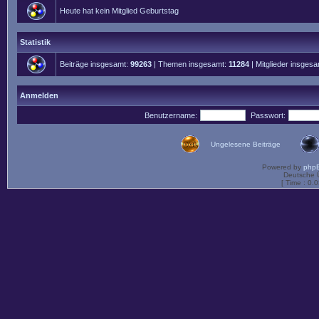
Heute hat kein Mitglied Geburtstag
Statistik
Beiträge insgesamt:
99263
| Themen insgesamt:
11284
| Mitglieder insges
Anmelden
Benutzername:
Passwort:
Ungelesene Beiträge
Powered by
php
Deutsche 
[ Time : 0.