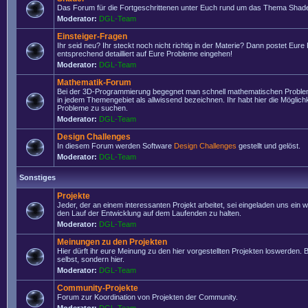
Das Forum für die Fortgeschrittenen unter Euch rund um das Thema Shade
Moderator:
DGL-Team
Einsteiger-Fragen
Ihr seid neu? Ihr steckt noch nicht richtig in der Materie? Dann postet Eure
entsprechend detailliert auf Eure Probleme eingehen!
Moderator:
DGL-Team
Mathematik-Forum
Bei der 3D-Programmierung begegnet man schnell mathematischen Problem
in jedem Themengebiet als allwissend bezeichnen. Ihr habt hier die Möglich
Probleme zu suchen.
Moderator:
DGL-Team
Design Challenges
In diesem Forum werden Software
Design Challenges
gestellt und gelöst.
Moderator:
DGL-Team
Sonstiges
Projekte
Jeder, der an einem interessanten Projekt arbeitet, sei eingeladen uns ein 
den Lauf der Entwicklung auf dem Laufenden zu halten.
Moderator:
DGL-Team
Meinungen zu den Projekten
Hier dürft ihr eure Meinung zu den hier vorgestellten Projekten loswerden. Bi
selbst, sondern hier.
Moderator:
DGL-Team
Community-Projekte
Forum zur Koordination von Projekten der Community.