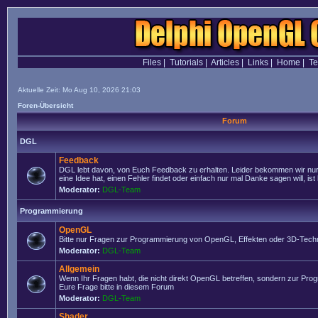
Files
|
Tutorials
|
Articles
|
Links
|
Home
|
T
Aktuelle Zeit: Mo Aug 10, 2026 21:03
Foren-Übersicht
Forum
DGL
Feedback
DGL lebt davon, von Euch Feedback zu erhalten. Leider bekommen wir nur
eine Idee hat, einen Fehler findet oder einfach nur mal Danke sagen will, ist 
Moderator:
DGL-Team
Programmierung
OpenGL
Bitte nur Fragen zur Programmierung von OpenGL, Effekten oder 3D-Techn
Moderator:
DGL-Team
Allgemein
Wenn Ihr Fragen habt, die nicht direkt OpenGL betreffen, sondern zur Prog
Eure Frage bitte in diesem Forum
Moderator:
DGL-Team
Shader