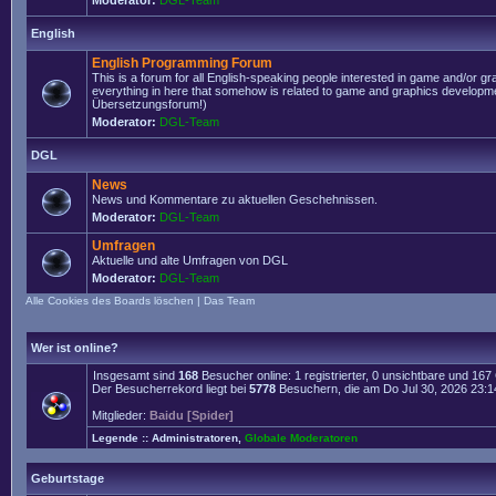
Moderator:
DGL-Team
English
English Programming Forum
This is a forum for all English-speaking people interested in game and/or g
everything in here that somehow is related to game and graphics developmen
Übersetzungsforum!)
Moderator:
DGL-Team
DGL
News
News und Kommentare zu aktuellen Geschehnissen.
Moderator:
DGL-Team
Umfragen
Aktuelle und alte Umfragen von DGL
Moderator:
DGL-Team
Alle Cookies des Boards löschen
|
Das Team
Wer ist online?
Insgesamt sind
168
Besucher online: 1 registrierter, 0 unsichtbare und 16
Der Besucherrekord liegt bei
5778
Besuchern, die am Do Jul 30, 2026 23:14 
Mitglieder:
Baidu [Spider]
Legende ::
Administratoren
,
Globale Moderatoren
Geburtstage